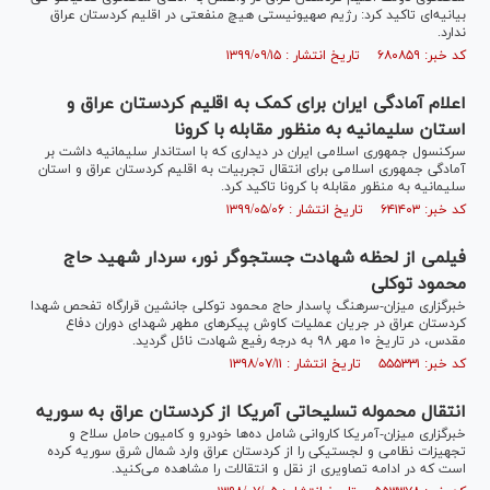
بیانیه‌ای تاکید کرد: رژیم صهیونیستی هیچ منفعتی در اقلیم کردستان عراق
ندارد.
کد خبر: ۶۸۰۸۵۹ تاریخ انتشار : ۱۳۹۹/۰۹/۱۵
اعلام آمادگی ایران برای کمک به اقلیم کردستان عراق و
استان سلیمانیه به منظور مقابله با کرونا
سرکنسول جمهوری اسلامی ایران در دیداری که با استاندار سلیمانیه داشت بر
آمادگی جمهوری اسلامی برای انتقال تجربیات به اقلیم کردستان عراق و استان
سلیمانیه به منظور مقابله با کرونا تاکید کرد.
کد خبر: ۶۴۱۴۰۳ تاریخ انتشار : ۱۳۹۹/۰۵/۰۶
فیلمی از لحظه شهادت جستجوگر نور، سردار شهید حاج
محمود توکلی
خبرگزاری میزان-سرهنگ پاسدار حاج محمود توکلی جانشین قرارگاه تفحص شهدا
کردستان عراق در جریان عملیات کاوش پیکر‌های مطهر شهدای دوران دفاع
مقدس، در تاریخ ۱۰ مهر ۹۸ به درجه رفیع شهادت نائل گردید.
کد خبر: ۵۵۵۳۳۱ تاریخ انتشار : ۱۳۹۸/۰۷/۱۱
انتقال محموله تسلیحاتی آمریکا از کردستان عراق به سوریه
خبرگزاری میزان-آمریکا کاروانی شامل ده‌ها خودرو و کامیون حامل سلاح و
تجهیزات نظامی و لجستیکی را از کردستان عراق وارد شمال شرق سوریه کرده
است که در ادامه تصاویری از نقل و انتقالات را مشاهده می‌کنید.