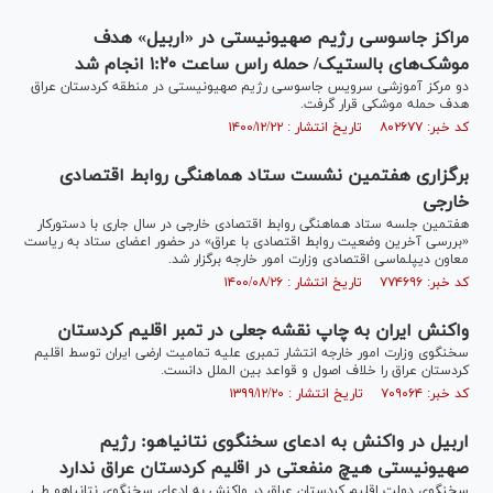
مراکز جاسوسی رژیم صهیونیستی در «اربیل» هدف
موشک‌های بالستیک/ حمله راس ساعت ۱:۲۰ انجام شد
دو مرکز آموزشی سرویس جاسوسی رژیم صهیونیستی در منطقه کردستان عراق
هدف حمله موشکی قرار گرفت.
کد خبر: ۸۰۲۶۷۷ تاریخ انتشار : ۱۴۰۰/۱۲/۲۲
برگزاری هفتمین نشست ستاد هماهنگی روابط اقتصادی
خارجی
هفتمین جلسه ستاد هماهنگی روابط اقتصادی خارجی در سال جاری با دستورکار
«بررسی آخرین وضعیت روابط اقتصادی با عراق» در حضور اعضای ستاد به ریاست
معاون دیپلماسی اقتصادی وزارت امور خارجه برگزار شد.
کد خبر: ۷۷۴۶۹۶ تاریخ انتشار : ۱۴۰۰/۰۸/۲۶
واکنش ایران به چاپ نقشه جعلی در تمبر اقلیم کردستان
سخنگوی وزارت امور خارجه انتشار تمبری علیه تمامیت ارضی ایران توسط اقلیم
کردستان عراق را خلاف اصول و قواعد بین الملل دانست.
کد خبر: ۷۰۹۰۶۴ تاریخ انتشار : ۱۳۹۹/۱۲/۲۰
اربیل در واکنش به ادعای سخنگوی نتانیاهو: رژیم
صهیونیستی هیچ منفعتی در اقلیم کردستان عراق ندارد
سخنگوی دولت اقلیم کردستان عراق در واکنش به ادعای سخنگوی نتانیاهو طی