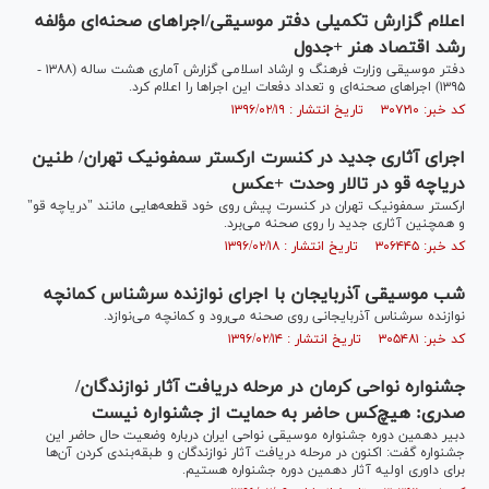
اعلام گزارش تکمیلی دفتر موسیقی/اجراهای صحنه‌ای مؤلفه
رشد اقتصاد هنر +جدول
دفتر موسیقی وزارت فرهنگ و ارشاد اسلامی گزارش آماری هشت ساله (۱۳۸۸ -
۱۳۹۵) اجراهای صحنه‌ای و تعداد دفعات این اجرا‌ها را اعلام کرد.
کد خبر: ۳۰۷۲۱۰ تاریخ انتشار : ۱۳۹۶/۰۲/۱۹
اجرای آثاری جدید در کنسرت ارکستر سمفونیک تهران/ طنین
دریاچه قو در تالار وحدت +عکس
ارکستر سمفونیک تهران در کنسرت پیش روی خود قطعه‌هایی مانند "دریاچه قو"
و همچنین آثاری جدید را روی صحنه می‌برد.
کد خبر: ۳۰۶۴۴۵ تاریخ انتشار : ۱۳۹۶/۰۲/۱۸
شب موسیقی آذربایجان با اجرای نوازنده سرشناس کمانچه
نوازنده سرشناس آذربایجانی روی صحنه می‌رود و کمانچه می‌نوازد.
کد خبر: ۳۰۵۴۸۱ تاریخ انتشار : ۱۳۹۶/۰۲/۱۴
جشنواره نواحی کرمان در مرحله دریافت آثار نوازندگان/
صدری: هيچ‌كس حاضر به حمایت از جشنواره نیست
دبیر دهمین دوره جشنواره موسیقی نواحی ايران درباره وضعیت حال حاضر این
جشنواره گفت: اکنون در مرحله دریافت آثار نوازندگان و طبقه‌بندی کردن آن‌ها
برای داوری اولیه آثار دهمين دوره جشنواره هستيم.