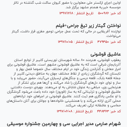
اولین اجرای ارکستر ملی معلولین با حضور کیوان ساکت شب گذشته در تالار
موسسه خیریه همدم مشهد برگزار شد.
کد خبر: ۵۰۰۹۸۶ تاریخ انتشار : ۱۳۹۷/۱۲/۱۸
نواختن گیتار زیر تیغ جراحی+فیلم
نوازنده آفریقایی در حالی که تحت عمل جراحی تومور مغزی قرار داشت، گیتار
می‌نواخت.
کد خبر: ۴۷۹۴۵۰ تاریخ انتشار : ۱۳۹۷/۱۰/۰۵
عاشیق قوشونی
یعقوب قوشونی، هنرمند ۸۰ ساله شهرستان توریستی کلیبر از توابع استان
آذربایجان شرقی است که به عاشیق قوشونی مشهور است، عاشیق قوشونی برای
امرار معاش و گذراندن زندگی خود در ایام مختلف سال خصوصا فصل بهار و
تابستان که گردشگران زیادی از نقاط مختلف جهان به مناطق دیدنی کلیبر از
جمله قلعه بابک، قلعه درسی و جنگل‌های ارسباران می‌آیند، حضور می‌یابد و با
ساز و نوای خود دل‌های گردشگران را شاد می‌کند و آن‌ها هم برای تشکر از
هنرنمایی وی، مبلغی به عنوان شاباش به او می‌دهند. چهره‌ی دوست داشتنی
عاشیق قوشونی و تزئیناتی که به ساز (قوپوز) خود داده باعث می‌شود گردشگران
با او عکس یادگاری هم ثبت کنند. عاشیق قوشونی در اجرا‌های خود ترانه‌های
محلی آذری ارائه می‌کند و با همنشینی خانواده‌ها و جوانان برای آنان داستان‌های
حماسی و عاشقانه ترکی تعریف می‌کند.
کد خبر: ۴۴۸۴۶۳ تاریخ انتشار : ۱۳۹۷/۰۶/۰۸
شهرام صارمی مدیر اجرایی سی و چهارمین جشنواره موسیقی