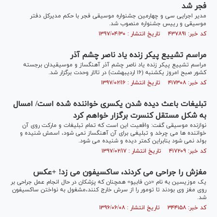
فجر شد
مدیر اجرایی سی و چهارمین جشنواره موسیقی فجر با حکم مدیرکل دفتر
موسیقی و رییس جشنواره منصوب شد.
کد خبر: ۴۳۷۸۹۱ تاریخ انتشار : ۱۳۹۷/۰۴/۳۰
مراسم تشییع پیکر زنده یاد ناصر چشم آذر
مراسم تشییع پیکر زنده یاد ناصر چشم آذر آهنگساز و موسیقیدان برجسته
کشور صبح امروز یکشنبه (۱۶ اردیبهشت) در تالار وحدت برگزار شد.
کد خبر: ۴۱۷۳۰۸ تاریخ انتشار : ۱۳۹۷/۰۲/۱۶
تبلیغات باعث دیده شدن یکسری خواننده شده است/ امسال
به شکل مستقل کنسرت برگزار خواهم کرد
نوازنده موسیقی گفت: واقعیت این است که تمام تبلیغات و مارکت روی آن
خواننده ها می چرخد و تبلیغی برای آن آهنگساز نمی شود، اسمش شنیده و
بولد نمی شود بنابراین کمتر دیده و شنیده می شود.
کد خبر: ۴۱۷۲۰۹ تاریخ انتشار : ۱۳۹۷/۰۲/۱۷
مغزش را جراحی می کردند، ساکسیفون می زد! +عکس
یک موزیسین به نام «دن فابیو» همچنان که پزشکان در حال انجام عمل جراحی بر
روی مغز وی بودند تا تومور را از سرش خارج کنند،مشغول به نواختن ساکسیفون
شد.
کد خبر: ۳۴۴۱۵۸ تاریخ انتشار : ۱۳۹۶/۰۶/۰۸