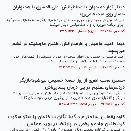
دیدار نوازنده جوان با مخاطبانش/ علی قمصری با همنوازان
حصار روی صحنه می‌رود
علی قمصری در جدیدترین اجرای صحنه‌ای خود همراه با گروه "همنوازان حصار" به
اجرای برنامه می‌پردازد و با مخاطبانش دیدار می‌کند.
کد خبر: ۳۳۷۲۷۵ تاریخ انتشار : ۱۳۹۶/۰۵/۱۹
دیدار امید حاجیلی با طرفدارانش/ طنین حاجیلیتو در قشم
می‌پیچد
امید حاجیلی در جدیدترین اجرای صحنه‌ای خود با منتخبی از قطعه‌های خود از
جمله "حاجیلیتو" با طرفدارانش در قشم دیدار می‌کند.
کد خبر: ۳۳۰۹۹۴ تاریخ انتشار : ۱۳۹۶/۰۴/۳۰
حسین محب اهری از روز جمعه خسیس می‌شود/بازیگر
دردسرهای عظیم در پی درمان بیماری‌اش
بازیگر عرصه تلویزیون و سینما با اشاره به اینکه نمایش خسیس با حضور ۴۰
بازیگر و ۱۲ نوازنده روی صحنه می‌رود، از پیگیری درمان خود سخن گفت.
کد خبر: ۳۲۹۷۵۷ تاریخ انتشار : ۱۳۹۶/۰۴/۲۷
کاوه یغمایی به احترام درگذشتگان ساختمان پلاسکو سکوت
کرد/ طنین جاده و زخمی در پایتخت پیچید +عکس
در کنسرت بزرگ کاوه یغمایی آثاری همچون " جاده " و " زخمی" اجرا شد و این