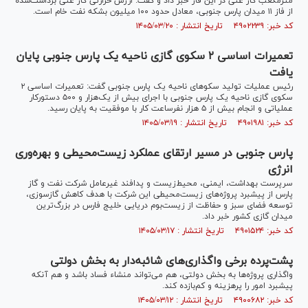
مترمکعب گاز غنی در این فاز خبر داد و گفت: ارزش حرارتی گاز غنی برداشت‌شده
از فاز ۱۱ میدان پارس جنوبی، معادل حدود ۱۰۰ میلیون بشکه نفت خام است.
کد خبر: ۴۹۰۲۲۳۹ تاریخ انتشار : ۱۴۰۵/۰۳/۲۰
تعمیرات اساسی ۲ سکوی گازی ناحیه یک پارس جنوبی پایان
یافت
رئیس عملیات تولید سکو‌های ناحیه یک پارس جنوبی گفت: تعمیرات اساسی ۲
سکوی گازی ناحیه یک پارس جنوبی با اجرای بیش از یک‌هزار و ۵۰۰ دستورکار
عملیاتی و انجام بیش از ۵ هزار نفرساعت کار با موفقیت به پایان رسید.
کد خبر: ۴۹۰۱۹۸۱ تاریخ انتشار : ۱۴۰۵/۰۳/۱۹
پارس جنوبی در مسیر ارتقای عملکرد زیست‌محیطی و بهره‌وری
انرژی
سرپرست بهداشت، ایمنی، محیط‌زیست و پدافند غیرعامل شرکت نفت و گاز
پارس از پیشبرد پروژه‌های زیست‌محیطی این شرکت با هدف کاهش گازسوزی،
توسعه فضای سبز و حفاظت از زیست‌بوم دریایی خلیج فارس در بزرگ‌ترین
میدان گازی کشور خبر داد.
کد خبر: ۴۹۰۱۵۲۴ تاریخ انتشار : ۱۴۰۵/۰۳/۱۷
پشت‌پرده برخی واگذاری‌های شائبه‌دار به بخش دولتی
واگذاری پروژه‌ها به بخش دولتی، هم می‌تواند منشاء فساد باشد و هم آنکه
پیشبرد امور را پرهزینه و کم‌بازده کند.
کد خبر: ۴۹۰۰۶۸۲ تاریخ انتشار : ۱۴۰۵/۰۳/۱۲