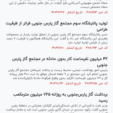
حمله دشمن صهیونی-آمریکایی قرار گرفت؛ در حال حاضر جزئیات دقیقی از این
حمله مشخص نیست.
کد خبر: ۴۸۸۷۱۱۳ تاریخ انتشار : ۱۴۰۴/۱۲/۲۷
تولید پالایشگاه سوم مجتمع گاز پارس جنوبی فراتر از ظرفیت
طراحی
مدیر پالایشگاه سوم مجتمع گاز پارس جنوبی از تحقق تولید پایدار در محصولات
راهبردی این پالایشگاه خبر داد و گفت: این پالایشگاه هم‌اکنون با ظرفیت ۷ درصد
بیش از طراحی اولیه تولید دارد.
کد خبر: ۴۸۸۰۹۱۴ تاریخ انتشار : ۱۴۰۴/۱۱/۲۰
۴۲ میلیون نفرساعت کار بدون حادثه در مجتمع گاز پارس
جنوبی
رئیس امور بهداشت، ایمنی، محیط زیست و پدافند غیرعامل مجتمع گاز پارس
جنوبی اعلام کرد: این مجتمع در ۹ ماهه امسال موفق به ثبت ۳۰۰ هزار پروانه
کار و ۴۲ میلیون نفرساعت کارکرد بدون وقوع هرگونه حادثه ناتوان‌کننده شد.
کد خبر: ۴۸۷۶۶۸۵ تاریخ انتشار : ۱۴۰۴/۱۰/۲۳
برداشت گاز پارس‌جنوبی به روزانه ۷۲۵ میلیون مترمکعب
رسید
وزیر نفت با قدردانی از تلاش خستگی‌ناپذیر کارکنان عملیاتی در منطقه پارس
جنوبی گفت: رکورد جدیدی در میدان گازی پارس جنوبی ثبت شد و مقدار برداشت