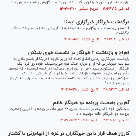
برای هدف قرار دادن خبرنگاران، گفت که این رژیم از گزارش واقعیت هراس دارد.
کد خبر: ۴۸۳۴۷۱۵ تاریخ انتشار : ۱۴۰۴/۰۲/۲۰
درگذشت خبرنگار خبرگزاری ایسنا
فاطمه ربی، سردبیر خبرگزاری ایسنا دوشنبه (۱۱ فروردین ماه) در سن ۴۸ سالگی
درگذشت.
کد خبر: ۴۸۲۸۱۸۱ تاریخ انتشار : ۱۴۰۴/۰۱/۱۱
اخراج و بازداشت ۲ خبرنگار در نشست خبری بلینکن
بازداشت خبرنگاران، زمانی اتفاق افتاد که وزیر خارجه آمریکا از پاسخ دادن به
سوالات خبرنگارانی که از او درباره جنگ غزه می‌پرسیدند خودداری کرد. یک
خبرنگار از بلینکن پرسید «چرا او الان (برای محاکمه) در لاهه نیست؟» که توسط
مأموران امنیتی با خشونت بازداشت شد! خبرنگار دیگر بلینکن را شریک
نسل‌کشی رژیم در غزه و ارتکاب هلوکاست دانست که توسط مأموران امنیتی از
سالن اخراج شد!
کد خبر: ۴۸۱۵۲۰۳ تاریخ انتشار : ۱۴۰۳/۱۰/۲۸
آخرین وضعیت پرونده دو خبرنگار خانم
سخنگوی قوه قضاییه، در نشست خبری ۲۲ مهر ماه، در رابطه با آخرین وضعیت
پرونده دو خبرنگار خانم توضیح داد.
کد خبر: ۴۷۹۸۱۸۹ تاریخ انتشار : ۱۴۰۳/۰۷/۲۲
کارزار هدف قرار دادن خبرنگاران در غزه؛ از اتهام‌زنی تا کشتار