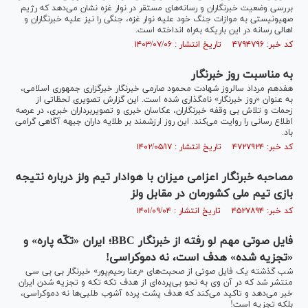
بررسی وضعیت خبرنگاران و رسانه‌های مستقر در نوار غزه نشان می‌دهد که رژیم
صهیونیستی به موازات جنگ خود علیه نوار غزه، جنگی را نیز علیه خبرنگاران و
اهالی رسانه در این باریکه به‌راه انداخته است.
کد خبر: ۴۷۹۴۷۹۶ تاریخ انتشار : ۱۴۰۳/۰۷/۰۶
به مناسبت روز خبرنگار
هفدهم مرداد سالروز شهادت محمود صارمی خبرنگار خبرگزاری جمهوری اسلامی،
به عنوان «روز خبرنگار» نامگذاری شده است. این گزارش تصویری لحظاتی از
زحمات و تلاش بی وقفه خبرنگاران، عکاسان خبری و تصویربرداران خبری، در عرصه
اطلاع رسانی را روایت می‌کند. این روز ارزشمند بر طلایه داران جبهه آگاهی گرامی
باد.
کد خبر: ۴۷۲۷۹۲۴ تاریخ انتشار : ۱۴۰۲/۰۵/۱۷
مصاحبه خبرنگار اعزامی میزان با هوادار تیم ولز درباره نتیجه
بازی تیم ملی کشورمان در مقابل ولز
کد خبر: ۴۵۲۷۸۹۴ تاریخ انتشار : ۱۴۰۱/۰۹/۰۴
فایل صوتی مهم لو رفته از خبرنگار BBC؛ ایران «تکّه پاره» و
«تجزیه شده» هدف است، نه دموکراسی!
شب گذشته یک فایل صوتی از صحبت‌های «رعنا رحیم‌پور» خبرنگار بی بی سی
منتشر شد که در آن وی به نحو بی‌پرده‌ای از هدف تکه تکه و تجزیه شدن ایران
خبر می‌دهد و تاکید می‌کند که هدف پشت پرده آشوب طلبی‌ها نه دموکراسی،
بلکه تجزیه است!