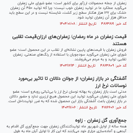
زعفران از جمله محصولات ارزآور برای کشور است؛ عضو شورای ملی زعفران
می‌گوید عملکرد ما در تولید زعفران خوب نیست؛ چرا که تولید ۴۵۰ تُن زعفران
خشک برای ۱۲۷ هزار هکتار سطح زیر کشت، شایسته نیست و در این سطح باید
حداقل هزار تُن زعفران تولید شود.
کد خبر: ۴۸۲۳۸۲۱ تاریخ انتشار : ۱۴۰۴/۰۱/۰۸
قیمت زعفران در ماه رمضان/ زعفران‌های ارزان‌قیمت تقلبی
هستند
فروش زعفران با قیمت‌های پایین نشانه‌ای از تقلب در این محصول است؛ عضو
شورای ملی زعفران می‌گوید سودجویان با استفاده از رنگ‌های صنعتی، زعفران
تقلبی تولید و به مردم می‌فروشند.
کد خبر: ۴۸۲۳۸۰۹ تاریخ انتشار : ۱۴۰۳/۱۲/۱۴
آشفتگی در بازار زعفران؛ از جولان دلالان تا تاثیر بی‌مورد
نوسانات نرخ ارز
مدتی است بازار زعفران به بهانه نوسان نرخ ارز با بی‌ثباتی روبه‌رو است؛ عضو
شورای ملی زعفران می‌گوید تولید این محصول هیچ ارزبری ندارد و حضور دلالان
در بازار زعفران باعث آشفتگی بازار این محصول شده که به ضرر تولیدداخل است.
کد خبر: ۴۸۱۶۶۰۶ تاریخ انتشار : ۱۴۰۳/۱۱/۰۶
جمع‌آوری گل زعفران - زاوه
همه ساله از اوایل شهریور ماه تولید‌کنندگان زعفران جهت جمع‌آوری گل اقدام به
آبدهی و آماده‌سازی مزارع خود می‌کنند که این کار تا اوایل آبان ماه به طول