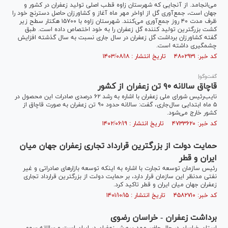
می‌انجامد. از آنجایی که شهرستان زاوه قطب اصلی تولید زعفران در کشور و
جهان است، جمع‌آوری گل از اواخر مهر ماه آغاز و کشاورزان حاصل دسترنج خود را
ظرف مدت ۴۰ روز جمع‌آوری می‌کنند. شهرستان زاوه با ۱۵۷۰۰ هکتار سطح زیر
کشت بزرگترین تولید کننده گل زعفران را به خود اختصاص داده است. طبق
گفته کشاورزان برداشت گل زعفران در سال جاری نسبت به سال گذشته افزایش
چشمگیری داشته است.
کد خبر: ۴۸۰۲۹۳۱ تاریخ انتشار : ۱۴۰۳/۰۸/۱۸
گفت‌وگو|
قاچاق سالانه ۹۰ تن زعفران از کشور
نایب‌رئیس شورای ملی زعفران با اشاره به رشد ۶۲ درصدی صادرات این محصول در
۵ ماه ابتدایی سال‌جاری، گفت: سالانه حدود ۹۰ تن زعفران به صورت قاچاق از
کشور خارج می‌شود.
کد خبر: ۴۷۳۳۶۲۰ تاریخ انتشار : ۱۴۰۲/۰۶/۱۹
حمایت دولت از بزرگترین قرارداد تجاری زعفران جهان میان
ایران و قطر
رئیس سازمان توسعه تجارت با اشاره به اینکه توسعه بازارهای صادراتی و غیر
نفتی مدنظر این سازمان قرار دارد، بر حمایت دولت از بزرگترین قرارداد تجاری
زعفران جهان میان ایران و قطر تاکید کرد.
کد خبر: ۴۵۸۲۷۱۰ تاریخ انتشار : ۱۴۰۱/۱۰/۱۵
برداشت زعفران - خراسان رضوی