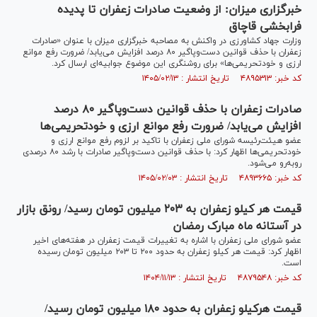
خبرگزاری میزان: از وضعیت صادرات زعفران تا پدیده
فرابخشی قاچاق
وزارت جهاد کشاورزی در واکنش به مصاحبه خبرگزاری میزان با عنوان «صادرات
زعفران با حذف قوانین دست‌وپاگیر ۸۰ درصد افزایش می‌یابد/ ضرورت رفع موانع
ارزی و خودتحریمی‌ها» برای روشنگری این موضوع جوابیه‌ای ارسال کرد.
کد خبر: ۴۸۹۵۳۱۳ تاریخ انتشار : ۱۴۰۵/۰۲/۱۳
صادرات زعفران با حذف قوانین دست‌وپاگیر ۸۰ درصد
افزایش می‌یابد/ ضرورت رفع موانع ارزی و خودتحریمی‌ها
عضو هیئت‌رئیسه شورای ملی زعفران با تاکید بر لزوم رفع موانع ارزی و
خودتحریمی‌ها اظهار کرد: با حذف قوانین دست‌وپاگیر صادرات با رشد ۸۰ درصدی
روبه‌رو می‌شود.
کد خبر: ۴۸۹۳۶۶۵ تاریخ انتشار : ۱۴۰۵/۰۲/۰۳
قیمت هر کیلو زعفران به ۲۰۳ میلیون تومان رسید/ رونق بازار
در آستانه ماه مبارک رمضان
عضو شورای ملی زعفران با اشاره به تغییرات قیمت زعفران در هفته‌‎های اخیر
اظهار کرد: قیمت هر کیلو زعفران به حدود ۲۰۰ تا ۲۰۳ میلیون تومان رسیده
است.
کد خبر: ۴۸۷۹۵۴۸ تاریخ انتشار : ۱۴۰۴/۱۱/۱۳
قیمت هرکیلو زعفران به حدود ۱۸۰ میلیون تومان رسید/