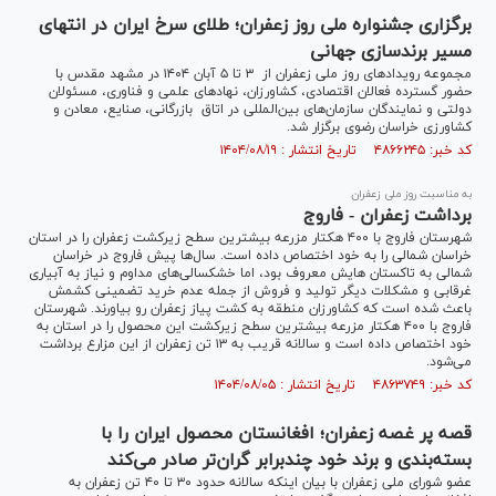
برگزاری جشنواره ملی روز زعفران؛ طلای سرخ ایران در انتهای
مسیر برند‌سازی جهانی
مجموعه رویداد‌های روز ملی زعفران از ۳ تا ۵ آبان ۱۴۰۴ در مشهد مقدس با
حضور گسترده فعالان اقتصادی، کشاورزان، نهاد‌های علمی و فناوری، مسئولان
دولتی و نمایندگان سازمان‌های بین‌المللی در اتاق بازرگانی، صنایع، معادن و
کشاورزی خراسان رضوی برگزار شد.
کد خبر: ۴۸۶۶۲۴۵ تاریخ انتشار : ۱۴۰۴/۰۸/۱۹
به مناسبت روز ملی زعفران
برداشت زعفران - فاروج
شهرستان فاروج با ۴۰۰ هکتار مزرعه بیشترین سطح زیرکشت زعفران را در استان
خراسان شمالی را به خود اختصاص داده است. سال‌ها پیش فاروج در خراسان
شمالی به تاکستان هایش معروف بود، اما خشکسالی‌های مداوم و نیاز به آبیاری
غرقابی و مشکلات دیگر تولید و فروش از جمله عدم خرید تضمینی کشمش
باعث شده است که کشاورزان منطقه به کشت پیاز زعفران رو بیاورند. شهرستان
فاروج با ۴۰۰ هکتار مزرعه بیشترین سطح زیرکشت این محصول را در استان به
خود اختصاص داده است و سالانه قریب به ۱۳ تن زعفران از این مزارع برداشت
می‌شود.
کد خبر: ۴۸۶۳۷۴۹ تاریخ انتشار : ۱۴۰۴/۰۸/۰۵
قصه پر غصه زعفران؛ افغانستان محصول ایران را با
بسته‌بندی و برند خود چندبرابر گران‌تر صادر می‌کند
عضو شورای ملی زعفران با بیان اینکه سالانه حدود ۳۰ تا ۴۰ تن زعفران به