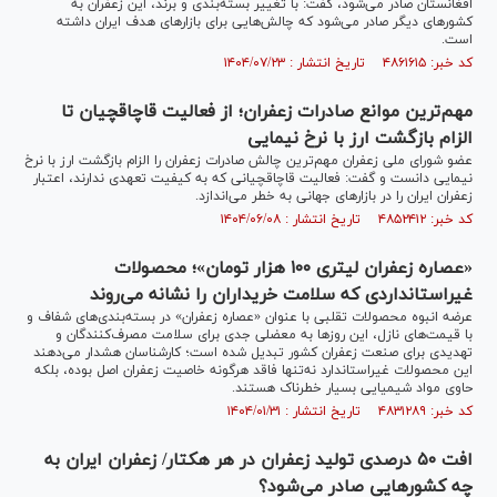
افغانستان صادر می‌شود، گفت: با تغییر بسته‌بندی و برند، این زعفران به
کشور‌های دیگر صادر می‌شود که چالش‌هایی برای بازار‌های هدف ایران داشته
است.
کد خبر: ۴۸۶۱۶۱۵ تاریخ انتشار : ۱۴۰۴/۰۷/۲۳
مهم‌ترین موانع صادرات زعفران؛ از فعالیت قاچاقچیان تا
الزام بازگشت ارز با نرخ نیمایی
عضو شورای ملی زعفران مهم‌ترین چالش صادرات زعفران را الزام بازگشت ارز با نرخ
نیمایی دانست و گفت: فعالیت قاچاقچیانی که به کیفیت تعهدی ندارند، اعتبار
زعفران ایران را در بازارهای جهانی به خطر می‌اندازد.
کد خبر: ۴۸۵۲۴۱۲ تاریخ انتشار : ۱۴۰۴/۰۶/۰۸
«عصاره زعفران لیتری ۱۰۰ هزار تومان»؛ محصولات
غیراستانداردی که سلامت خریداران را نشانه می‌روند
عرضه انبوه محصولات تقلبی با عنوان «عصاره زعفران» در بسته‌بندی‌های شفاف و
با قیمت‌های نازل، این روز‌ها به معضلی جدی برای سلامت مصرف‌کنندگان و
تهدیدی برای صنعت زعفران کشور تبدیل شده است؛ کارشناسان هشدار می‌دهند
این محصولات غیراستاندارد نه‌تنها فاقد هرگونه خاصیت زعفران اصل بوده، بلکه
حاوی مواد شیمیایی بسیار خطرناک هستند.
کد خبر: ۴۸۳۱۲۸۹ تاریخ انتشار : ۱۴۰۴/۰۱/۳۱
افت ۵۰ درصدی تولید زعفران در هر هکتار/ زعفران ایران به
چه کشور‌هایی صادر می‌شود؟