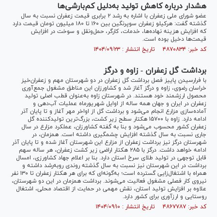
هشدار درباره کاهش تولید به‌دلیل کم‌بارشی‌ها
عضو شورای ملی زعفران با اشاره به رشد ۲ برابری قیمت زعفران نسبت به سال
گذشته گفت: هرکیلو زعفران سوپرنگین بین ۱۶۰ تا ۱۸۰ میلیون تومان قیمت دارد
که افزایش هزینه نهاده‌ها، خدمات، کارگر، حمل‌ونقل و سوخت در افزایش
قیمت‌ها دخیل بوده است.
کد خبر: ۴۸۷۰۸۳۴ تاریخ انتشار : ۱۴۰۴/۰۹/۲۳
برداشت گل زعفران - زاوه و درگز
با فرارسیدن پاییز فصل برداشت گل زعفران در دو شهرستان مهم و زعفران‌خیز
خراسان رضوی، زاوه و درگز آغاز شد و کشاورزان این مناطق مشغول جمع‌آوری
محصول ارزشمند خود هستند. در شهرستان زاوه به‌عنوان قطب اصلی تولید
زعفران در ایران و جهان همه ساله از اوایل شهریورماه عملیات آب‌دهی و
آماده‌سازی مزارع انجام می‌شود و برداشت گل از اواخر مهر آغاز و تا پایان آذر
ادامه دارد. زاوه با ۱۵۷۰۰ هکتار سطح زیر کشت، بزرگ‌ترین تولیدکننده گل
زعفران کشور محسوب می‌شود و بنا به گفته کشاورزان، عملکرد مزارع در سال
جاری نسبت به سال گذشته افزایش چشمگیری داشته است. همزمان، در
شهرستان درگز نیز برداشت زعفران از مزارع این شهرستان آغاز شده و تا پایان آذر
ادامه خواهد داشت. درگز با ۲۸۵ هکتار اراضی زیر کشت زعفران، هر ساله سهم
قابل توجهی در تولید طلای سرخ استان دارد. بنا بر اعلام جهاد کشاورزی، امسال
برداشت در این شهرستان نیز نسبت به سال گذشته روندی روبه‌رشد داشته و
همراه با اشتغال‌زایی گسترده است؛ به‌گونه‌ای که برای هر هکتار زعفران تا ۱۳۰ نفر
نیروی کار فصلی مشغول فعالیت می‌شوند. برداشت همزمان در این دو شهرستان،
علاوه بر افزایش تولید استان، نقش مهمی در حمایت از اقتصاد محلی، اشتغال
روستایی و ارزآوری برای کشور دارد.
کد خبر: ۴۸۶۷۷۸۷ تاریخ انتشار : ۱۴۰۴/۰۹/۱۰