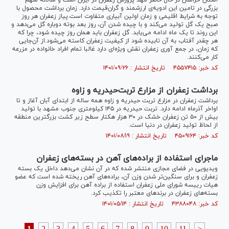
استان خراسان در حال حاضر مهد پرورش زعفران در ایران است و سالانه سهم
بزرگی در تامین این ادویه‌ی ارزشمند و گران‌قیمت دارد. زمان برداشت محصول با
توجه به شرایط اقلیمی و زمان اولین آبیاری متفاوت است.پیاز زعفران هر روز
صبح یک گل تولید می‌کند و با چیده شدن آن، روز بعد بوته دوباره گل می‌دهد و
این روند تا یک ماه ادامه می‌یابد. گل زعفران باید همان روز چیده شود، چرا که
هر چقدر آفتاب به آن تابیده شود از کیفیت زعفران کاسته می‌شود.از آن‌جایی
که زمان، در جمع آوری زعفران نقش ویژه‌ای دارد غالبا تمام افراد خانواده در مزرعه
کار می‌کنند.
کد خبر: ۴۵۵۷۴۱۵ تاریخ انتشار : ۱۴۰۱/۰۹/۲۶
برداشت زعفران از مزارع تربت‌حیدریه و زاوه
برداشت زعفران در مزارع تربت حیدریه و زاوه همه ساله از ابتدای آبان آغاز و تا
اواخر آذرماه ادامه دارد. تربت حیدریه در ۱۴۵ کیلومتری جنوب مشهد با تولید
بیش از ۵۰ تن زعفران خشک در ۳۰ هزار هکتار سطح زیر کشت بزرگترین منطقه
از لحاظ تولید زعفران در دنیا است.
کد خبر: ۴۵۰۹۱۶۴ تاریخ انتشار : ۱۴۰۱/۰۸/۱۹
ماجرای استفاده از براده‌های آهن در بسته‌های زعفران
ویدیویی در فضای مجازی منتشر شده که در آن نشان می‌دهد داخل یک بسته
زعفران و برای سنگین‌تر شدن وزن آن، براده‌های آهن ریخته شده‌ است که عضو
هیات رییسه شورای ملی زعفران استفاده از براده‌ آهن برای افزایش وزن
بسته‌های زعفران در برندهای معتبر را تکذیب کرد.
کد خبر: ۴۳۸۸۰۴۸ تاریخ انتشار : ۱۴۰۱/۰۵/۱۴