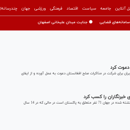
ل آنلاین
جامعه
سیاست
اقتصاد
فرهنگی
ورزشی
جهان
چندرسانه‌ا
سامانه‌های قضایی
🟡 جنایت میدان علیخانی اصفهان
 دعوت کرد
ران برای شرکت در مذاکرات صلح افغانستان دعوت به عمل آورده و از ایفای
 خبرنگاران را کسب کرد
سازمان ملل متحد با انتشار گزارشی اعلام کرد که از 700 خبرنگار کشته شده در جهان 71 نفر متعلق به پاکستان است در حالی که در 14 سال