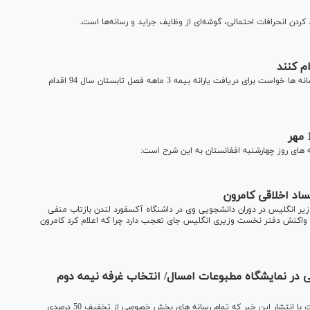
ردن انحرافات احتمالی، گوشه‌ای از وظايف جرايد و رسانه‌ها است.
خبرگزاری میزان - اداره کل مطبوعات و خبرگزاری های داخلی، از رسانه ها خواست برای دریافت یارانه بیمه 3 ماهه فصل تابستان سال 94 اقدام
ه های روز چهارشنبه افغانستان به این شرح است:
اد اخلاقی کامرون
زیر انگلیس در دوران دانشجویی وی در داشنگاه آکسفورد لندن بازتاب منفی
ن واکنش دفتر نخست وزیری انگلیس جای تعجب دارد چرا که اعلام کرد کامرون
وصی در نمایشگاه مطبوعات امسال/ انتخاب غرفه نیمه دوم
خبرگزاری میزان- ستاد برگزاری بیست و یکمین نمایشگاه مطبوعات با انتشار این خبر که تمام رسانه های بخش خصوصی از تخفیف 50 درصدی