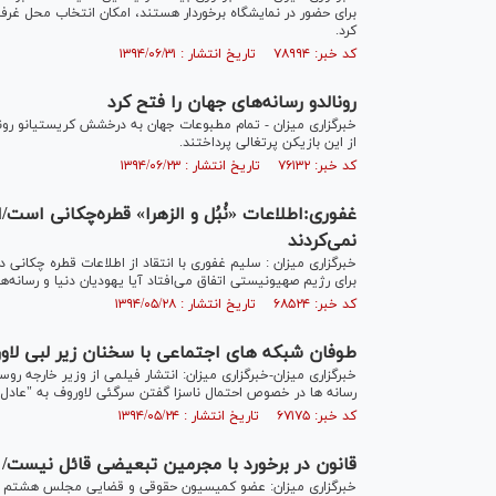
برای حضور در نمایشگاه برخوردار هستند، امکان انتخاب محل غرفه 
کرد.
کد خبر: ۷۸۹۹۴ تاریخ انتشار : ۱۳۹۴/۰۶/۳۱
رونالدو رسانه‌های جهان را فتح کرد
خبرگزاری میزان - تمام مطبوعات جهان به درخشش کریستیانو رونا
از این بازیکن پرتغالی پرداختند.
کد خبر: ۷۶۱۳۲ تاریخ انتشار : ۱۳۹۴/۰۶/۲۳
غفوری:اطلاعات «نُبُل و الزهرا» قطره‌چکانی اس
‌نمی‌کردند
خبرگزاری میزان : سلیم غفوری با انتقاد از اطلاعات قطره چکانی د
برای رژیم صهیونیستی اتفاق می‌افتاد آیا یهودیان دنیا و رسانه‌ه
کد خبر: ۶۸۵۲۴ تاریخ انتشار : ۱۳۹۴/۰۵/۲۸
طوفان شبکه های اجتماعی با سخنان زیر لبی لاو
خبرگزاری میزان-خبرگزاری میزان: انتشار فیلمی از وزیر خارجه ر
رسانه ها در خصوص احتمال ناسزا گفتن سرگئی لاوروف به "عادل ال
کد خبر: ۶۷۱۷۵ تاریخ انتشار : ۱۳۹۴/۰۵/۲۴
قانون در برخورد با مجرمین تبعیضی قائل نیست/
خبرگزاری میزان: عضو کمیسیون حقوقی و قضایی مجلس هشتم گف