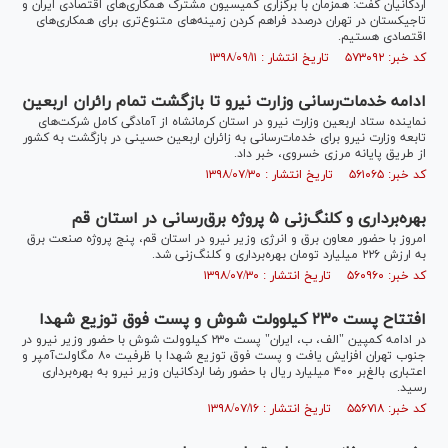
اردکانیان گفت: همزمان با برگزاری کمیسیون مشترک همکاری‌های اقتصادی ایران و
تاجیکستان در تهران درصدد فراهم کردن زمینه‌های متنوع‌تری برای همکاری‌های
اقتصادی هستیم.
کد خبر: ۵۷۳۰۹۲ تاریخ انتشار : ۱۳۹۸/۰۹/۱۱
ادامه خدمات‌رسانی وزارت نیرو تا بازگشت تمام رائران اربعین
نماینده ستاد اربعین وزارت نیرو در استان کرمانشاه از آمادگی کامل شرکت‌های
تابعه وزارت نیرو برای خدمات‌رسانی به زائران اربعین حسینی در بازگشت به کشور
از طریق پایانه مرزی خسروی، خبر داد.
کد خبر: ۵۶۱۰۶۵ تاریخ انتشار : ۱۳۹۸/۰۷/۳۰
بهره‌برداری و کلنگ‌زنی ۵ پروژه برق‌رسانی در استان قم
امروز با حضور معاون برق و انرژی وزیر نیرو در استان قم، پنج پروژه صنعت برق
به ارزش ۲۲۶ میلیارد تومان بهره‌برداری و کلنگ‌زنی شد.
کد خبر: ۵۶۰۹۶۰ تاریخ انتشار : ۱۳۹۸/۰۷/۳۰
افتتاح پست ۲۳۰ کیلوولت شوش و پست فوق توزیع شهدا
در ادامه کمپین "الف، ب، ایران" پست ۲۳۰ کیلوولت شوش با حضور وزیر نیرو در
جنوب تهران افزایش یافت و پست فوق توزیع شهدا با ظرفیت ۸۰ مگاولت‌آمپر و
اعتباری بالغ‌بر ۴۰۰ میلیارد ریال با حضور رضا اردکانیان وزیر نیرو به بهره‌برداری
رسید.
کد خبر: ۵۵۶۷۱۸ تاریخ انتشار : ۱۳۹۸/۰۷/۱۶