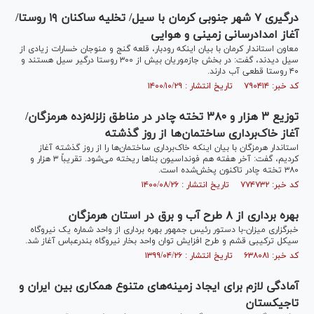
درگیری ۷ شهر جنوبی کرمان با سیل/ تخلیه ساکنان ۱۹ روستا/
آغاز امدادرسانی زمینی و هوایی
معاون استاندار کرمان با بیان اینکه رودبار، قلعه گنج و منوجان خسارات زیادی از
سیل دیدند، گفت: در بخش جازموریان بیش از ۳۰۰ روستا درگیر سیل هستند و
۴۰ روستا قطعی آب دارند.
کد خبر: ۷۹۰۴۱۴ تاریخ انتشار : ۱۴۰۰/۱۰/۲۹
توزیع ۳ هزار و ۳۸۰ تخته چادر در مناطق زلزله‌زده هرمزگان/
آغاز خاک‌برداری ساختمان‌ها از روز گذشته
استاندار هرمزگان با بیان اینکه خاک‌برداری ساختمان‌ها را از روز گذشته آغاز
کردیم، گفت: آخر هفته هم فونداسیون بناها ریخته می‌شود. تقریباً ۳ هزار و
۳۸۰ تخته چادر تاکنون پخش‌شده است.
کد خبر: ۷۷۴۷۳۲ تاریخ انتشار : ۱۴۰۰/۰۸/۲۶
بهره برداری از ۸ طرح آب و برق در استان هرمزگان
خبرگزاری میزان-با دستور رئیس جمهور بهره برداری از واحد شماره یک نیروگاه
سیکل ترکیبی قشم و طرح افزایش توان واحد بخار نیروگاه بندرعباس آغاز شد.
کد خبر: ۶۳۸۰۸۱ تاریخ انتشار : ۱۳۹۹/۰۴/۲۶
آمادگی لازم برای ایجاد زمینه‌های متنوع همکاری بین ایران و
تاجیکستان