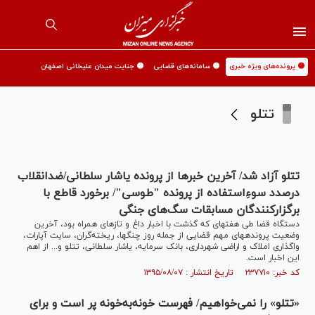
🟡 پرونده‌های ویژه خبری
🟡 سامانه‌های قضایی
🟡 جنایت میدان علیخانی اصفهان
تتلو
تتلو آزاد شد/ آخرین خبرها از پرونده یاشار سلطانی/ضدانقلاب
درصدد سوءِاستفاده از پرونده "طوسی"/ برخورد قاطع با
برگزارکنندگان مسابقات سگ‌های جنگی
دستگاه قضا طی هفته‎ای که گذشت با اخبار داغ و تازه‏‎ای همراه بود، آخرین
وضعیت پرونده‎های مهم قضایی از جمله روز چنگ‎ها، ریخته‌گران، سایت آپارات،
واگذاری املاک و اراضی شهرداری، بانک سرمایه، یاشار سلطانی، تتلو و... از اهم
این اخبار است.
کد خبر: ۲۳۷۷۱۰ تاریخ انتشار : ۱۳۹۵/۰۸/۰۷
«تتلو» را نمی‌خواهیم/ فهرست خونه‌به‌خونه پر است و برای