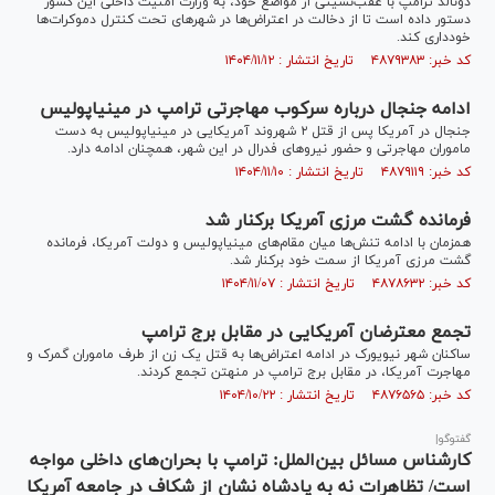
دونالد ترامپ با عقب‌نشینی از مواضع خود، به وزارت امنیت داخلی این کشور
دستور داده است تا از دخالت در اعتراض‌ها در شهر‌های تحت کنترل دموکرات‌ها
خودداری کند.
کد خبر: ۴۸۷۹۳۸۳ تاریخ انتشار : ۱۴۰۴/۱۱/۱۲
ادامه جنجال درباره سرکوب مهاجرتی ترامپ در مینیاپولیس
جنجال در آمریکا پس از قتل ۲ شهروند آمریکایی در مینیاپولیس به دست
ماموران مهاجرتی و حضور نیرو‌های فدرال در این شهر، همچنان ادامه دارد.
کد خبر: ۴۸۷۹۱۱۹ تاریخ انتشار : ۱۴۰۴/۱۱/۱۰
فرمانده گشت مرزی آمریکا برکنار شد
همزمان با ادامه تنش‌ها میان مقام‌های مینیاپولیس و دولت آمریکا، فرمانده
گشت مرزی آمریکا از سمت خود برکنار شد.
کد خبر: ۴۸۷۸۶۳۲ تاریخ انتشار : ۱۴۰۴/۱۱/۰۷
تجمع معترضان آمریکایی در مقابل برج ترامپ
ساکنان شهر نیویورک در ادامه اعتراض‌‌ها به قتل یک زن از طرف ماموران گمرک و
مهاجرت آمریکا، در مقابل برج ترامپ در منهتن تجمع کردند.
کد خبر: ۴۸۷۶۵۶۵ تاریخ انتشار : ۱۴۰۴/۱۰/۲۲
گفت‎وگو|
کارشناس مسائل بین‌الملل: ترامپ با بحران‌های داخلی مواجه
است/ تظاهرات نه به پادشاه نشان از شکاف در جامعه آمریکا