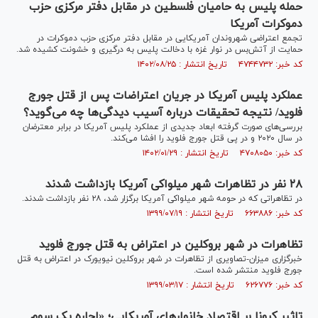
حمله پلیس به حامیان فلسطین در مقابل دفتر مرکزی حزب
دموکرات آمریکا
تجمع اعتراضی شهروندان آمریکایی در مقابل دفتر مرکزی حزب دموکرات در
حمایت از آتش‌بس در نوار غزه با دخالت پلیس به درگیری و خشونت کشیده شد.
کد خبر: ۴۷۴۴۷۳۲ تاریخ انتشار : ۱۴۰۲/۰۸/۲۵
عملکرد پلیس آمریکا در جریان اعتراضات پس از قتل جورج
فلوید/ نتیجه تحقیقات درباره آسیب دیدگی‌ها چه می‌گوید؟
بررسی‌های صورت گرفته ابعاد جدیدی از عملکرد پلیس آمریکا در برابر معترضان
در سال ۲۰۲۰ و در پی قتل جورج فلوید را افشا می‌کند.
کد خبر: ۴۷۰۸۰۵۰ تاریخ انتشار : ۱۴۰۲/۰۱/۲۹
۲۸ نفر در تظاهرات شهر میلواکی آمریکا بازداشت شدند
در تظاهراتی که در حومه شهر میلواکی آمریکا برگزار شد، ۲۸ نفر بازداشت شدند.
کد خبر: ۶۶۳۸۸۶ تاریخ انتشار : ۱۳۹۹/۰۷/۱۹
تظاهرات در شهر بروکلین در اعتراض به قتل جورج فلوید
خبرگزاری میزان-تصاویری از تظاهرات در شهر بروکلین نیویورک در اعتراض به قتل
جورج فلوید منتشر شده است.
کد خبر: ۶۲۶۷۷۶ تاریخ انتشار : ۱۳۹۹/۰۳/۱۷
تاثیر کرونا بر اقتصاد خانوارهای آمریکایی؛ «اجاره یک سوم