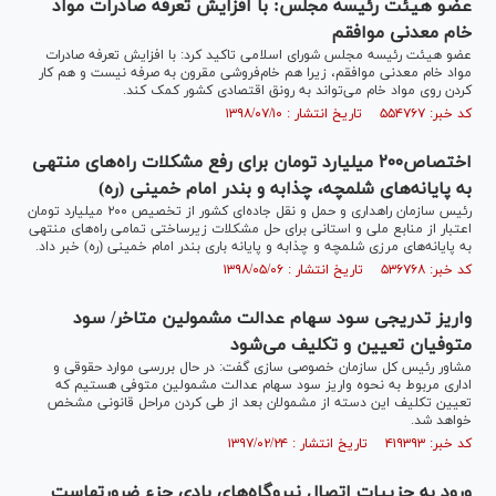
عضو هیئت رئیسه مجلس: با افزایش تعرفه صادرات مواد
خام معدنی موافقم
عضو هیئت رئیسه مجلس شورای اسلامی تاکید کرد: با افزایش تعرفه صادرات
مواد خام معدنی موافقم، زیرا هم خام‌فروشی مقرون به صرفه نیست و هم کار
کردن روی مواد خام می‌تواند به رونق اقتصادی کشور کمک کند.
کد خبر: ۵۵۴۷۶۷ تاریخ انتشار : ۱۳۹۸/۰۷/۱۰
اختصاص۲۰۰ میلیارد تومان برای رفع مشکلات راه‌های منتهی
به پایانه‌های شلمچه، چذابه و بندر امام خمینی (ره)
رئیس سازمان راهداری و حمل و نقل جاده‌ای کشور از تخصیص ۲۰۰ میلیارد تومان
اعتبار از منابع ملی و استانی برای حل مشکلات زیرساختی تمامی راه‌های منتهی
به پایانه‌های مرزی شلمچه و چذابه و پایانه باری بندر امام خمینی (ره) خبر داد.
کد خبر: ۵۳۶۷۶۸ تاریخ انتشار : ۱۳۹۸/۰۵/۰۶
واریز تدریجی سود سهام عدالت مشمولین متاخر/ سود
متوفیان تعیین و تکلیف می‌شود
مشاور رئیس کل سازمان خصوصی سازی گفت: در حال بررسی موارد حقوقی و
اداری مربوط به نحوه واریز سود سهام عدالت مشمولین متوفی هستیم که
تعیین تکلیف این دسته از مشمولان بعد از طی کردن مراحل قانونی مشخص
خواهد شد.
کد خبر: ۴۱۹۳۹۳ تاریخ انتشار : ۱۳۹۷/۰۲/۲۴
ورود به جزییات اتصال نیروگاه‌های بادی جزء ضرورتهاست