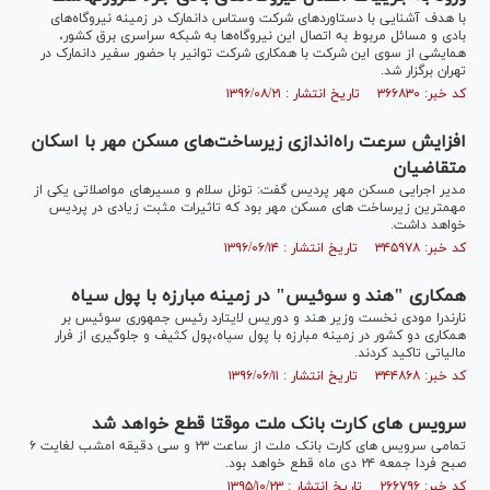
با هدف آشنایی با دستاورد‌های شرکت وستاس دانمارک در زمینه نیروگاه‌های
بادی و مسائل مربوط به اتصال این نیروگاه‌ها به شبکه سراسری برق کشور،
همایشی از سوی این شرکت با همکاری شرکت توانیر با حضور سفیر دانمارک در
تهران برگزار شد.
کد خبر: ۳۶۶۸۳۰ تاریخ انتشار : ۱۳۹۶/۰۸/۲۱
افزایش سرعت راه‌اندازی زیرساخت‌های مسکن مهر با اسکان
متقاضیان
مدیر اجرایی مسکن مهر پردیس گفت: تونل سلام و مسیرهای مواصلاتی یکی از
مهمترین زیرساخت های مسکن مهر بود که تاثیرات مثبت زیادی در پردیس
خواهد داشت.
کد خبر: ۳۴۵۹۷۸ تاریخ انتشار : ۱۳۹۶/۰۶/۱۴
همکاری "هند و سوئیس" در زمینه مبارزه با پول سیاه
نارندرا مودی نخست وزیر هند و دوریس لایتارد رئیس جمهوری سوئیس بر
همکاری دو کشور در زمینه مبارزه با پول سیاه،پول کثیف و جلوگیری از فرار
مالیاتی تاکید کردند.
کد خبر: ۳۴۴۸۶۸ تاریخ انتشار : ۱۳۹۶/۰۶/۱۱
سرویس های کارت بانک ملت موقتا قطع خواهد شد
تمامی سرویس های کارت بانک ملت از ساعت ۲۳ و سی دقیقه امشب لغایت ۶
صبح فردا جمعه ۲۴ دی ماه قطع خواهد بود.
کد خبر: ۲۶۶۷۹۶ تاریخ انتشار : ۱۳۹۵/۱۰/۲۳