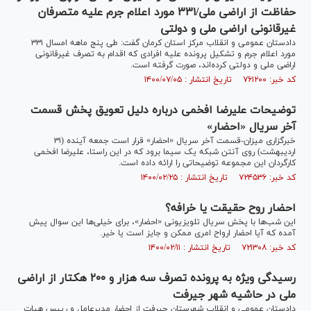
حفاظت از اراضی ملی/۳۳۱ مورد اعلام جرم علیه متصرفان
غیرقانونی اراضی ملی و دولتی
دادستان عمومی و انقلاب مرکز استان کرمان گفت: طی پنج ماهه امسال ۳۳۱
مورد اعلام جرم و تشکیل پرونده علیه افرادی که اقدام به تصرف غیرقانونی
اراضی ملی و دولتی کرده‌اند، صورت گرفته است.
کد خبر: ۷۶۱۲۰۰ تاریخ انتشار : ۱۴۰۰/۰۷/۰۵
توضیحات علیرضا افخمی درباره دلیل تعویق پخش قسمت
آخر سریال «احضار»
خبرگزاری میزان-قسمت آخر سریال «احضار» قرار است جمعه آینده (۳۱
اردیبهشت) روی آنتن شبکه یک سیما برود که در این راستا، علیرضا افخمی
کارگردان این مجموعه توضیحاتی را ارائه داده است.
کد خبر: ۷۲۴۵۳۶ تاریخ انتشار : ۱۴۰۰/۰۲/۲۵
احضار روح حقیقت یا خرافه؟
این شب‌ها با پخش سریال تلویزیونی «احضار»، برای خیلی‌ها این سوال پیش
آمده که آیا احضار ارواح امری ممکن و جایز است یا خیر.
کد خبر: ۷۲۱۳۰۸ تاریخ انتشار : ۱۴۰۰/۰۲/۱۱
رسیدگی ویژه به پرونده تصرف سه هزار و ۲۰۰ هکتار از اراضی
ملی در حاشیه شهر جیرفت
دادستان عمومی و انقلاب شهرستان جیرفت از احضار مدیرعامل و رییس هیات