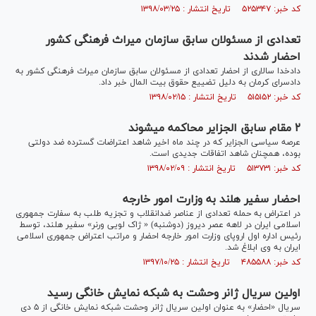
کد خبر: ۵۲۵۳۴۷ تاریخ انتشار : ۱۳۹۸/۰۳/۲۵
تعدادی از مسئولان سابق سازمان میراث فرهنگی کشور
احضار شدند
دادخدا سالاری از احضار تعدادی از مسئولان سابق سازمان میراث فرهنگی کشور به
دادسرای کرمان به دلیل تضییع حقوق بیت المال خبر داد.
کد خبر: ۵۱۵۱۵۲ تاریخ انتشار : ۱۳۹۸/۰۲/۱۵
۲ مقام سابق الجزایر محاکمه می‎شوند
عرصه سیاسی الجزایر که در چند ماه اخیر شاهد اعتراضات گسترده ضد دولتی
بوده، همچنان شاهد اتفاقات جدیدی است.
کد خبر: ۵۱۳۷۳۱ تاریخ انتشار : ۱۳۹۸/۰۲/۰۹
احضار سفیر هلند به وزارت امور خارجه
در اعتراض به حمله تعدادی از عناصر ضدانقلاب و تجزیه طلب به سفارت جمهوری
اسلامی ایران در لاهه عصر دیروز (دوشنبه) « ژاک لویی ورنر» سفیر هلند، توسط
رئیس اداره اول اروپای وزارت امور خارجه احضار و مراتب اعتراض جمهوری اسلامی
ایران به وی ابلاغ شد.
کد خبر: ۴۸۵۵۸۸ تاریخ انتشار : ۱۳۹۷/۱۰/۲۵
اولین سریال ژانر وحشت به شبکه نمایش خانگی رسید
سریال «احضار» به‌ عنوان اولین سریال ژانر وحشت شبکه نمایش خانگی از ۵ دی