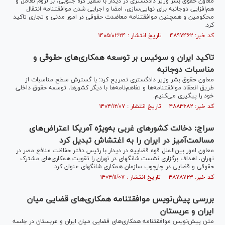
معاون حقوق بشر وزیر دادگستری در دیدار با سفیر کره جنوبی، بر لزوم تعامل و
هم‌افزایی دوجانبه برای نهایی‌سازی، امضا و اجرایی شدن موافقتنامه انتقال
محکومین و همچنین موافقت­نامه معاضدت حقوقی در امور مدنی و تجاری تاکید
کرد.
کد خبر: ۴۸۹۷۴۶۲ تاریخ انتشار : ۱۴۰۵/۰۲/۲۴
تاکید ایران و سوئیس بر توسعه همکاری‌های حقوقی و
مناسبات دوجانبه
معاون حقوق بشر وزیر دادگستری تصریح کرد: با گسترش سطح مناسبات از
طریق انعقاد موافقت­نامه‌ها و تفاهم‌نامه‌ها با دیگر کشورها، توسعه حقوق داخلی
خود را پیگیری می‌کنیم.
کد خبر: ۴۸۸۳۶۸۲ تاریخ انتشار : ۱۴۰۴/۱۲/۰۷
سراج: دخالت کشور‌های غربی به‌ویژه آمریکا اعتراض‌های
مسالمت‌آمیز در ایران را به اغتشاش تبدیل کرد
معاون امور بین‌الملل قوه قضاییه در دیدار با رئیس دفتر حفاظت منافع مصر در
تهران، اهداف برگزاری نشست شانگهای در تهران را تقویت همکاری‌های مشترک
حقوقی و قضایی در چارچوب سازمان همکاری شانگهای عنوان کرد.
کد خبر: ۴۸۷۸۷۲۳ تاریخ انتشار : ۱۴۰۴/۱۱/۰۷
بررسی پیش‌نویس موافقتنامه همکاری‌های قضایی میان
ایران و عربستان
متن پیش‌نویس موافقتنامه همکاری‌های قضایی میان ایران و عربستان در جلسه