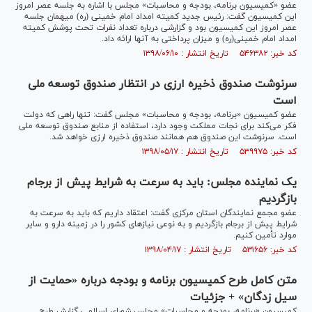
عضو «کمیسیون برنامه، بودجه و محاسبات» مجلس با اشاره به جلسه عصر امروز
این کمیسیون گفت: رئیس جدید کمیته امداد امام خمینی (ره) میهمان جلسه
عصر امروز این کمیسیون بود و گزارشی درباره تعداد نفرات تحت پوشش کمیته
امداد امام خمینی(ره) و میزان پرداختی به آنها ارائه داد.
کد خبر: ۵۴۶۳۸۲ تاریخ انتشار : ۱۳۹۸/۰۶/۱۰
سرنوشت صندوق ذخیره ارزی در انتظار صندوق توسعه ملی
است
عضو کمیسیون «برنامه، بودجه و محاسبات» مجلس گفت: تنها راهی که دولت
فکر می‌کند برای نجات مملکت وجود دارد، استفاده از منابع صندوق توسعه ملی
است. سرنوشت این صندوق هم همانند صندوق ذخیره ارزی خواهد شد.
کد خبر: ۵۳۹۹۷۵ تاریخ انتشار : ۱۳۹۸/۰۵/۱۷
یک نماینده مجلس: باید به سرعت به شرایط پیش از برجام
بازگردیم
عضو مجمع نمایندگان استان مرکزی گفت: اعتقاد داریم که باید به سرعت به
شرایط پیش از برجام بازگردیم و به نوعی نیازهای کشور را در زمینه دارو و سایر
موارد تأمین کنیم.
کد خبر: ۵۳۱۶۵۶ تاریخ انتشار : ۱۳۹۸/۰۴/۱۷
متن کامل طرح کمیسیون برنامه و بودجه درباره «حمایت از
سیل زدگان» + جزئیات
کمیسیون «برنامه، بودجه و محاسبات» مجلس شورای اسلامی گزارش طرح