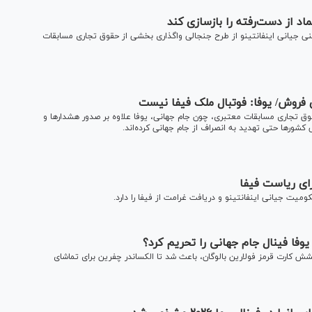
اد از دست‌رفته را بازسازی کند
نشینی جیانی اینفانتینو از طرح جنجالی واگذاری بخشی از حقوق تجاری مسابقات
ای فروش/ یوفا: فوتبال ملک فیفا نیست
 تجاری مسابقات معتبری، چون جام جهانی، یوفا علاوه بر صدور هشدار‌ها و
 کشور‌ها حتی تهدید به انصراف از جام جهانی کرده‌اند.
رای ریاست فیفا
میت جیانی اینفانتینو و دریافت غرامت از فیفا را دارد.
وفا فینال جام جهانی را تحریم کرد؟
فا بر سر اتفاقات جام جهانی ۲۰۲۶ همچون بخشش کارت قرمز فولارین بالوگان، باعث شد تا الکساندر چفرین برای تماشای