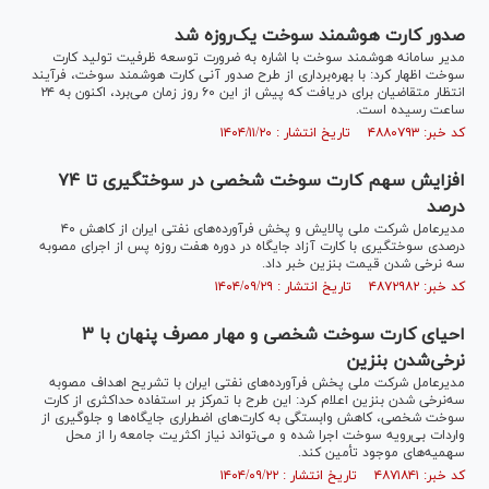
صدور کارت هوشمند سوخت یک‌روزه شد
مدیر سامانه هوشمند سوخت با اشاره به ضرورت توسعه ظرفیت تولید کارت
سوخت اظهار کرد: با بهره‌برداری از طرح صدور آنی کارت هوشمند سوخت، فرآیند
انتظار متقاضیان برای دریافت که پیش از این ۶۰ روز زمان می‌برد، اکنون به ۲۴
ساعت رسیده است.
کد خبر: ۴۸۸۰۷۹۳ تاریخ انتشار : ۱۴۰۴/۱۱/۲۰
افزایش سهم کارت سوخت شخصی در سوختگیری تا ۷۴
درصد
مدیرعامل شرکت ملی پالایش و پخش فرآورده‌های نفتی ایران از کاهش ۴۰
درصدی سوختگیری با کارت آزاد جایگاه در دوره هفت روزه پس از اجرای مصوبه
سه نرخی شدن قیمت بنزین خبر داد.
کد خبر: ۴۸۷۲۹۸۲ تاریخ انتشار : ۱۴۰۴/۰۹/۲۹
احیای کارت سوخت شخصی و مهار مصرف پنهان با ۳
نرخی‌شدن بنزین
مدیرعامل شرکت ملی پخش فرآورده‌های نفتی ایران با تشریح اهداف مصوبه
سه‌نرخی شدن بنزین اعلام کرد: این طرح با تمرکز بر استفاده حداکثری از کارت
سوخت شخصی، کاهش وابستگی به کارت‌های اضطراری جایگاه‌ها و جلوگیری از
واردات بی‌رویه سوخت اجرا شده و می‌تواند نیاز اکثریت جامعه را از محل
سهمیه‌های موجود تأمین کند.
کد خبر: ۴۸۷۱۸۴۱ تاریخ انتشار : ۱۴۰۴/۰۹/۲۲