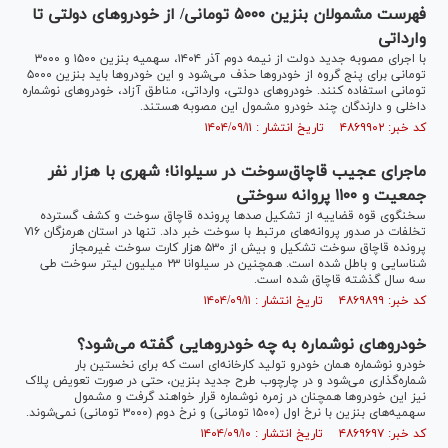
فهرست مشمولان بنزین ۵۰۰۰ تومانی/ از خودرو‌های دولتی تا
وارداتی
با اجرای مصوبه جدید دولت از نیمه دوم آذر ۱۴۰۴، سهمیه بنزین ۱۵۰۰ و ۳۰۰۰
تومانی برای پنج گروه از خودرو‌ها حذف می‌شود و این خودرو‌ها باید بنزین ۵۰۰۰
تومانی استفاده کنند. خودرو‌های دولتی، وارداتی، مناطق آزاد، خودرو‌های نوشماره
داخلی و دارندگان چند خودرو مشمول این مصوبه هستند.
کد خبر: ۴۸۶۹۹۰۲ تاریخ انتشار : ۱۴۰۴/۰۹/۱۱
ماجرای عجیب قاچاق‌سوخت در سیلوانا؛ شهری با هزار نفر
جمعیت و ۱۱۰۰ پروانه سوختی
سخنگوی قوه قضاییه از تشکیل صد‌ها پرونده قاچاق سوخت و کشف گسترده
تخلفات در صدور پروانه‌های مرتبط با سوخت خبر داد. تنها در استان هرمزگان ۷۱۶
پرونده قاچاق سوخت تشکیل و بیش از ۵۳۰ هزار کارت سوخت غیرمجاز
شناسایی و باطل شده است. همچنین در سیلوانا ۲۳ میلیون لیتر سوخت طی
سه سال گذشته قاچاق شده است.
کد خبر: ۴۸۶۹۸۹۹ تاریخ انتشار : ۱۴۰۴/۰۹/۱۱
خودرو‌های نوشماره به چه خودرو‌هایی گفته می‌شود؟
خودرو نوشماره همان خودرو تولید کارخانه‌ای است که برای نخستین بار
شماره‌گذاری می‌شود و در چارچوب طرح جدید بنزین، حتی در صورت تعویض پلاک
نیز این خودرو‌ها همچنان در زمره نوشماره قرار خواهند گرفت و مشمول
سهمیه‌های بنزین با نرخ اول (۱۵۰۰ تومانی) و نرخ دوم (۳۰۰۰ تومانی) نمی‌شوند.
کد خبر: ۴۸۶۹۶۹۷ تاریخ انتشار : ۱۴۰۴/۰۹/۱۰