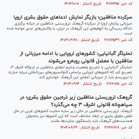
کد خبر: ۴۸۷۳۱۵۱ تاریخ انتشار : ۱۴۰۴/۱۰/۰۱
سرکرده منافقین؛ بازیگر نمایش‌‌ ادعاهای حقوق بشری اروپا
میزبانی پارلمان اروپا از سرکرده گروهک تروریستی منافقین در میانه برگزاری
دادگاه رسیدگی به اتهام‌های این گروهک در ایران، با واکنش‌های جدی مواجه شده
است.
کد خبر: ۴۸۷۲۵۴۹ تاریخ انتشار : ۱۴۰۴/۰۹/۲۸
تحلیلگر آلبانیایی: کشور‌های اروپایی با ادامه میزبانی از
منافقین با معضل قانونی رو‌به‌رو می‌شوند
تحلیلگر آلبانیایی با تشریح وضعیت وخیم اعضای منافقین در اردوگاه اشرف ۳،
تصریح کرد که کشور‌های اروپایی براساس کنوانسیون‌های بین‌المللی درباره مبارزه
با تروریسم باید از میزبانی اعضای این گروهک خودداری کند.
کد خبر: ۴۸۷۰۱۱۵ تاریخ انتشار : ۱۴۰۴/۰۹/۱۴
گروهک تروریستی منافقین زیر ذره‌بین حقوق بشری؛ در
سیاهچاله قانونی اشرف ۳ چه می‌گذرد؟
گروهک تروریستی منافقین در حالی زیر سایه حمایت کشور‌های غربی در حال
نقض حقوق بشری در ابعاد مختلف است که این کشور‌ها نیز به‌عنوان
همدست‌های گروهک باید پاسخگوی جنایت‌‎ها باشند.
کد خبر: ۴۸۶۷۸۶۸ تاریخ انتشار : ۱۴۰۴/۰۸/۲۹