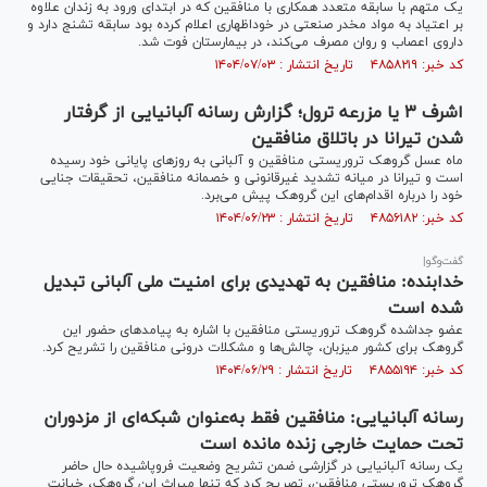
یک متهم با سابقه متعدد همکاری با منافقین که در ابتدای ورود به زندان علاوه
بر اعتیاد به مواد مخدر صنعتی در خوداظهاری اعلام کرده بود سابقه تشنج دارد و
داروی اعصاب و روان مصرف می‌کند، در بیمارستان فوت شد.
کد خبر: ۴۸۵۸۲۱۹ تاریخ انتشار : ۱۴۰۴/۰۷/۰۳
اشرف ۳ یا مزرعه ترول؛ گزارش رسانه آلبانیایی از گرفتار
شدن تیرانا در باتلاق منافقین
ماه عسل گروهک تروریستی منافقین و آلبانی به روز‌های پایانی خود رسیده
است و تیرانا در میانه تشدید غیرقانونی و خصمانه منافقین، تحقیقات جنایی
خود را درباره اقدام‌های این گروهک پیش می‌برد.
کد خبر: ۴۸۵۶۱۸۲ تاریخ انتشار : ۱۴۰۴/۰۶/۲۳
گفت‌و‌گو|
خدابنده: منافقین به تهدیدی برای امنیت ملی آلبانی تبدیل
شده است
عضو جداشده گروهک تروریستی منافقین با اشاره به پیامدهای حضور این
گروهک برای کشور میزبان، چالش‌ها و مشکلات درونی منافقین را تشریح کرد.
کد خبر: ۴۸۵۵۱۹۴ تاریخ انتشار : ۱۴۰۴/۰۶/۲۹
رسانه آلبانیایی: منافقین فقط به‌عنوان شبکه‌ای از مزدوران
تحت حمایت خارجی زنده مانده است
یک رسانه آلبانیایی در گزارشی ضمن تشریح وضعیت فروپاشیده حال حاضر
گروهک تروریستی منافقین، تصریح کرد که تنها میراث این گروهک، خیانت