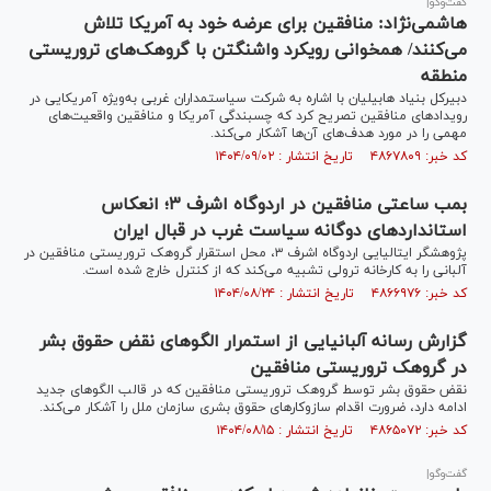
گفت‌و‌گو|
هاشمی‌نژاد: منافقین برای عرضه خود به آمریکا تلاش
می‌کنند/ همخوانی رویکرد واشنگتن با گروهک‌های تروریستی
منطقه
دبیرکل بنیاد هابیلیان با اشاره به شرکت سیاستمداران غربی به‌ویژه آمریکایی در
رویداد‌های منافقین تصریح کرد که چسبندگی آمریکا و منافقین واقعیت‌های
مهمی را در مورد هدف‌های آن‌ها آشکار می‌کند.
کد خبر: ۴۸۶۷۸۰۹ تاریخ انتشار : ۱۴۰۴/۰۹/۰۲
بمب ساعتی منافقین در اردوگاه اشرف ۳؛ انعکاس
استاندارد‌های دوگانه سیاست غرب در قبال ایران
پژوهشگر ایتالیایی اردوگاه اشرف ۳، محل استقرار گروهک تروریستی منافقین در
آلبانی را به کارخانه ترولی تشبیه می‌کند که از کنترل خارج شده است.
کد خبر: ۴۸۶۶۹۷۶ تاریخ انتشار : ۱۴۰۴/۰۸/۲۴
گزارش رسانه آلبانیایی از استمرار الگوهای نقض حقوق بشر
در گروهک تروریستی منافقین
نقض حقوق بشر توسط گروهک تروریستی منافقین که در قالب الگوهای جدید
ادامه دارد، ضرورت اقدام سازوکارهای حقوق بشری سازمان ملل را آشکار می‌کند.
کد خبر: ۴۸۶۵۰۷۲ تاریخ انتشار : ۱۴۰۴/۰۸/۱۵
گفت‌و‌گو|