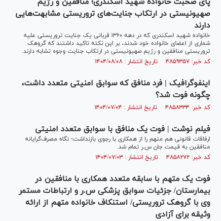
پای صحبت خانواده شهید اسکندری؛ منافقین و رژیم
صهیونیستی در ارتکاب جنایت‌های تروریستی مشابهت‌هایی
دارند
خانواده شهید اسکندری که در دهه ۱۳۶۰ قربانی یک جنایت تروریستی علیه
شماری از اعضای خانواده خود شدند، بر این نکته تاکید داشتند که گروهک
تروریستی منافقین و رژیم صهیونیستی در ارتکاب جنایت وجوه تشابه دارند.
کد خبر: ۴۸۵۹۳۵۷ تاریخ انتشار : ۱۴۰۴/۰۸/۰۸
اینفوگرافیک | فرد منافق که سوابق امنیتی متعدد داشت،
چگونه فوت شد؟
کد خبر: ۴۸۵۸۳۳۴ تاریخ انتشار : ۱۴۰۴/۰۷/۰۴
فیلم نوشت | فوت یک منافق با سوابق متعدد امنیتی
ارفاقات قانونی هم متهم را از همکاری با رجوی بازنداشت؛ نگاه مصرف‌گرایانه
منافقین به قیمت جان س.ر تمام شد.
کد خبر: ۴۸۵۸۲۷۲ تاریخ انتشار : ۱۴۰۴/۰۷/۰۳
فوت یک متهم با سابقه متعدد همکاری با منافقین در
بیمارستان/ جزئیات سوابق پزشکی س.ر و ارتباطات مستمر
وی با گروهک تروریستی/ استنکاف خانواده متهم از ارائه
وثیقه برای آزادی