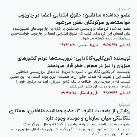
گفت‌و‌گو|
عضو جداشده منافقین: حقوق ابتدایی اعضا در چارچوب
خواسته‌های سرکردگان نقض می‌شود
عضو جداشده گروهک تروریستی منافقین با اشاره به چارچوب‌های تعیین‌شده
برای اعضای این گروهک، گفت که حقوق ابتدایی اعضا در چارچوب خواسته‌های
سرکردگان نادیده گرفته می‌شوند.
کد خبر: ۴۸۷۵۸۴۰ تاریخ انتشار : ۱۴۰۴/۱۰/۲۰
نویسنده آمریکایی-کانادایی: تروریست‌ها مردم کشورهای
میزبان را نیز در معرض خطر قرار می‌دهند
نویسنده آمریکایی-کانادایی با اشاره به تاریخ اقدام‌های تروریستی منافقین،
گفت: این واقعیت که هدف اصلی آن‌ها همیشه ایران بوده است، به این معنی
نیست که در صورت بروز اختلاف با یک کشور میزبان، اهداف مرگ‌بار خود را
متوجه مردم و دولت آن کشور نمی‌کنند.
کد خبر: ۴۸۷۳۲۹۹ تاریخ انتشار : ۱۴۰۴/۱۰/۰۵
گفت‌و‌گو|
روایتی از وضعیت اشرف ۳/ عضو جداشده منافقین: همکاری
تنگاتنگی میان سازمان و موساد وجود دارد
عضو جداشده منافقین ضمن ارائه روایتی از گذشته و حال این گروهک
تروریستی، از دست‌وپا زدن‌های سرکردگان گروهک برای بقا به ازای مزدوری برای
دشمنان ایران سخن گفت.