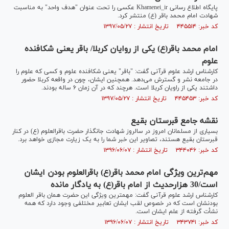
پایگاه اطلاع رسانی Khamenei_ir عکسی را تحت عنوان "هدف واحد" به مناسبت
شهادت امام محمد باقر (ع) منتشر کرد.
کد خبر: ۴۴۵۵۱۴ تاریخ انتشار : ۱۳۹۷/۰۵/۲۷
امام محمد باقر(ع) یکی از روایان کربلا/ باقر یعنی شکافنده
علوم
کارشناس ارشد علوم قرآنی گفت: "باقر" یعنی شکافنده علوم و کسی که علوم را
در جامعه نشر و گسترش می‌دهد. همچنین ایشان، چون در واقعه کربلا حضور
داشتند یکی از راویان کربلا است. هرچند که در آن زمان ۶ ساله بودند.
کد خبر: ۴۴۵۴۵۳ تاریخ انتشار : ۱۳۹۷/۰۵/۲۷
نقشه‌ جامع قبرستان بقیع
بسیاری از مسلمانان امروز در سالروز شهادت جانگذار حضرت باقرالعلوم (ع) در کنار
قبرستان بقیع هستند، تصاویر این خبر شما را به یک زیارت مجازی خواهد برد.
کد خبر: ۳۴۴۰۴۶ تاریخ انتشار : ۱۳۹۶/۰۶/۰۷
مهم‌ترین ویژگی امام محمد باقر(ع) باقرالعلوم بودن ایشان
است/30 هزارحدیث از امام باقر(ع) به یادگار مانده
کارشناس ارشد علوم قرآنی گفت: مهمترین ویژگی این حضرت همان باقر العلوم
بودنشان است که در خصوص لقب ایشان تعابیر مختلفی وجود دارد که همه
نشأت گرفته از علم ایشان است.
کد خبر: ۳۴۳۷۴۱ تاریخ انتشار : ۱۳۹۶/۰۶/۰۷