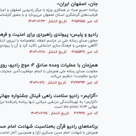
جان، اصفهان ایران»
برنامه «صبح صبا» در همکاری ویژه با مرکز رادیویی اصفهان و اجر
ظرفیت‌های گردشگری استان اصفهان می‌پردازد و با حضور کارشناسان
کد خبر: ۴۸۵۶۱۵۵ تاریخ انتشار : ۱۴۰۴/۰۶/۲۳
رادیو و پلیس؛ پیوندی راهبردی برای امنیت و فر
معاون صدای رسانه ملی در مراسم انعقاد تفاهم‌نامه با نیروی انت
آگاهی عمومی و فرهنگ‌سازی اجتماعی تاکید کرد و آن را پیوند
کد خبر: ۴۸۵۵۴۲۱ تاریخ انتشار : ۱۴۰۴/۰۶/۱۸
هم‌زمان با عملیات وعده صادق ۲؛ موج رادیو، روی مقاومت تنظیم می‌شود
«رادیو مقاومت» تنظیم می‌کند.
کد خبر: ۴۷۹۶۳۹۴ تاریخ انتشار : ۱۴۰۳/۰۷/۱۱
«آلزایمر» رادیو سلامت راهی فینال جشنواره جهانی abu prizes ۲۰۲۴ 
«آلزایمر» به تهیه‌کنندگی مرتضی میلانی تنها برنامه راه‌یافته ا
جهانی abu prizes ۲۰۲۴ است.
کد خبر: ۴۷۹۳۱۱۱ تاریخ انتشار : ۱۴۰۳/۰۶/۲۵
برنامه‌های رادیو قرآن به‌مناسبت شهادت امام 
هم‌زمان با شهادت امام حسن عسکری (ع) و همچنین آغاز امامت حضر