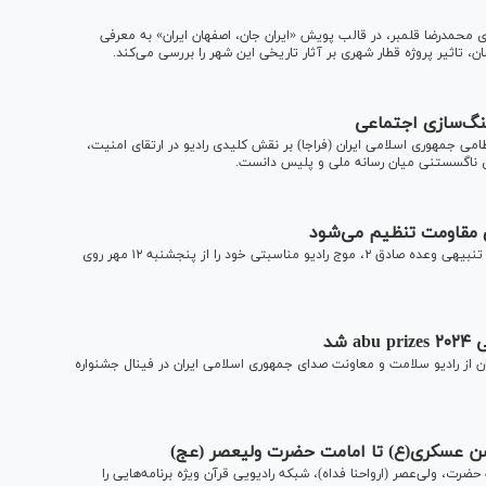
ای محمدرضا قلمبر، در قالب پویش «ایران جان، اصفهان ایران» به معرفی
، تاثیر پروژه قطار شهری بر آثار تاریخی این شهر را بررسی می‌کند.
هنگ‌سازی اجتماعی
ظامی جمهوری اسلامی ایران (فراجا) بر نقش کلیدی رادیو در ارتقای امنیت،
ی ناگسستنی میان رسانه ملی و پلیس دانست.
معاونت صدای رسانه ملی هم‌زمان با انجام موفقیت‌آمیز عملیات تنبیهی وعده صادق ۲، موج رادیو مناسبتی خود را از پنجشنبه ۱۲ مهر روی
شد
یران از رادیو سلامت و معاونت صدای جمهوری اسلامی ایران در فینال جشنواره
حسن عسکری(ع) تا امامت حضرت ولیعصر (عج)
ت، ولی‌عصر (ارواحنا فداه)، شبکه رادیویی قرآن ویژه برنامه‌هایی را