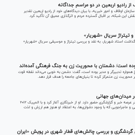
از رادیو اربعین در دو مراسم جداگانه
زمان اوقاف و امور خیریه، با بیان دیدگاه‌های خود از رادیو اربعین تقدیر
نقش این شبکه، بر اقبال گسترده مردم و اثرگذاری عمیق آن تأکید کرد.
و تیتراژ سریال «شهریار»
جشنبه ۲۷ شهریور به مناسبت بزرگداشت استاد شهریار، به نقد و بررسی تیتراژ و موسیقی سریال «شهریار»
بوده است/ دشمنان با محوریت زن به جنگ فرهنگی آمده‌اند
یخ همواره تدبیرگر و مدبر بوده است، گفت: دشمن به خوبی می‌داند نقطه قوت
ر محوریت زن متمرکز کرده تا بنیان‌های جامعه را هدف قرار دهد.
ر میدان‌های جهانی
معصومه کیانی، گزارشگر رادیو ورزش، بیش از دو دهه است که در عرصه خبر و گزارشگری حضور دارد. او از خبرنگاری آغاز کرد و با المپیک ۲۰۱۲
 و ماجراجویی که با وجود دشواری‌ها، به اعتقاد او هنوز هم ارزش و لذت
ی گردشگری و بررسی چالش‌های قطار شهری در پویش «ایران