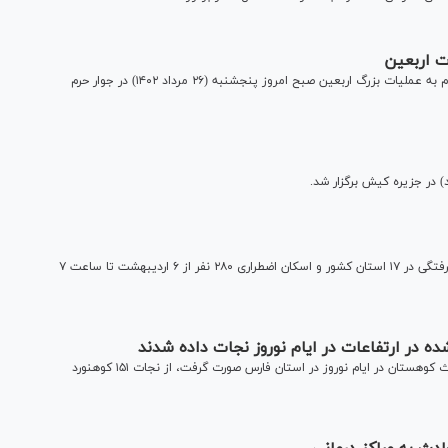
ت اربعین
آیین بدرقه کاروان امدادی و درمانی هلال احمر کشورمان برای اعزام به عملیات بزرگ اربعین صبح امروز پنجشنبه (۲۶ مرداد ۱۴۰۲) در جوار حرم
رئیس سازمان امدادونجات از امدادرسانی به متاثرین سیل و آبگرفتگی در ۱۷ استان کشور و اسکان اضطراری ۲۸۰ نفر از ۶ اردیبهشت تا ساعت ۷
یعقوب سلیمانی با اشاره به این که بیشترین ماموریت‌های حوادث کوهستان در ایام نوروز در استان فارس صورت گرفت، از نجات ۱۵۱ کوهنورد