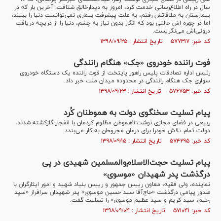
سال در راه اطلاع‌رسانی خدمت کرد، امروز به دیدارخالق شتافت. آخرین بار که در
بیمارستان به ملاقاتش رفتم، به علت پیشرفت بیماری نمی‌توانست دنیا را ببیند،
اما در چهره اش حالتی بود که انگار بدون نیاز به چشم، دنیا را از دریچه دریافت
درونی‌اش می‌نگریست.
کد خبر: ۵۷۷۳۱۷ تاریخ انتشار : ۱۳۹۸/۰۹/۲۵
فوت راننده خودروی «جک» هنگام رانندگی
رئیس اداره تصادفات پلیس راهور پایتخت از فوت راننده یک دستگاه خودروی
سواری جک هنگام رانندگی در محدوده میدان ملت خبر داد.
کد خبر: ۵۷۶۷۵۳ تاریخ انتشار : ۱۳۹۸/۰۹/۲۳
پیام تسلیت سخنگوی دولت به هموطنان کُرد
ربیعی در فضای مجازی نوشت:۱۱هموطن مظلوم کردمان با انفجار گازکشته شدند،
دولت تمام تلاش خودرا برای درمان مجروحان به کار می‌بندد.
کد خبر: ۵۷۴۲۹۵ تاریخ انتشار : ۱۳۹۸/۰۹/۱۵
پیام تسلیت حجت‌الاسلام‌والمسلمین شهیدی در پی
درگذشت پدر شهیدان «موسوی»
نماینده، ولی فقیه، معاون رییس جمهور و رییس بنیاد شهید و امور ایثارگران با
صدور پیامی درگذشت «حاج‌آقا سید حسین موسوی» پدر شهیدان سرافراز «سید
رحیم، سید کریم و سید عظیم موسوی» را تسلیت گفت.
کد خبر: ۵۷۱۰۴۱ تاریخ انتشار : ۱۳۹۸/۰۹/۰۴