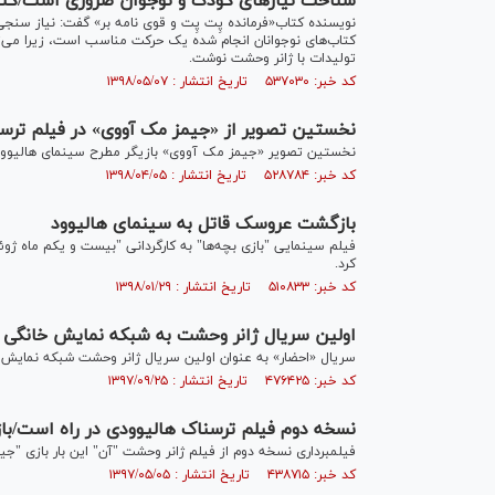
شناخت نیازهای کودک و نوجوان ضروری است/کتاب 
نویسنده کتاب«فرمانده پِت پِت و قوی نامه بر» گفت: نیاز سنجی
کتاب‌های نوجوانان انجام شده یک حرکت مناسب است، زیرا می‌تو
تولیدات با ژانر وحشت نوشت.
کد خبر: ۵۳۷۰۳۰ تاریخ انتشار : ۱۳۹۸/۰۵/۰۷
نخستین تصویر از «جیمز مک آووی» در فیلم ترس
نخستین تصویر «جیمز مک آووی» بازیگر مطرح سینمای هالیوود
کد خبر: ۵۲۸۷۸۴ تاریخ انتشار : ۱۳۹۸/۰۴/۰۵
بازگشت عروسک قاتل به سینمای هالیوود
فیلم سینمایی "بازی بچه‌ها" به کارگردانی "بیست و یکم ماه ژوئ
کرد.
کد خبر: ۵۱۰۸۳۳ تاریخ انتشار : ۱۳۹۸/۰۱/۲۹
اولین سریال ژانر وحشت به شبکه نمایش خانگی 
سریال «احضار» به‌ عنوان اولین سریال ژانر وحشت شبکه نمایش خانگی از ۵ دی ماه تو
کد خبر: ۴۷۶۴۲۵ تاریخ انتشار : ۱۳۹۷/۰۹/۲۵
نسخه دوم فیلم ترسناک هالیوودی در راه است/با
فیلمبرداری نسخه دوم از فیلم ژانر وحشت "آن" این بار بازی "
کد خبر: ۴۳۸۷۱۵ تاریخ انتشار : ۱۳۹۷/۰۵/۰۵