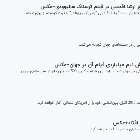
ور ارشا اقدسی در فیلم ترسناک هالیوودی+عکس
 سینمای ایران گفت: به تازگی قرارداد حضور در فیلم "24 ساعته باز است" به کارگردانی "پاتریک رینولدز" را ثبت کرده ام و برای انجام
را در سینماهای جهان تجربه می‌کند.
ش نیم میلیاردی فیلم آن در جهان+عکس
فیلم سینمایی "آن" توانست در ماه اول اکران به فروشی استثنائی در جهان دست یابد. این فیلم تاکنون 500 میلیون دلار در سینماهای جهان
 افتاد+عکس