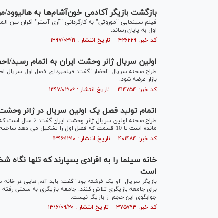
بازگشت بازیگر آکادمی خون‌آشام‌ها به هالیوود
فیلم سینمایی "موروثی" به کارگردانی "آری آستر" اکران بین ال
اول به پایان رساند.
کد خبر: ۴۲۶۲۲۹ تاریخ انتشار : ۱۳۹۷/۰۳/۲۱
اولین سریال ژانر وحشت ایران به اتمام رسید/احضا
طراح صحنه سریال "احضار" گفت: فیلمبرداری فصل اول سریال احضار
بازار عرضه شود.
کد خبر: ۴۱۴۷۵۴ تاریخ انتشار : ۱۳۹۷/۰۲/۰۶
اتمام تولید فصل یک اولین سریال در ژانر وحشت
طراح صحنه اولین سری
مانده است تا 10 قسمت که فصل اول را تشکیل می دهد ساخته و وارد بازار شود.
کد خبر: ۴۰۱۴۸۴ تاریخ انتشار : ۱۳۹۶/۱۲/۱۰
خانه سینما را به افرادی بسپارند که تنها نگاه ش
است
بازیگر سریال "او یک فرشته بود" گفت: باید آدم هایی در خانه 
برای جامعه بازیگری تلاش کنند. جامعه بازیگری به سمتی رفته 
جوابگوی این حجم از بازیگر نیست.
کد خبر: ۳۷۵۷۹۴ تاریخ انتشار : ۱۳۹۶/۰۹/۲۰