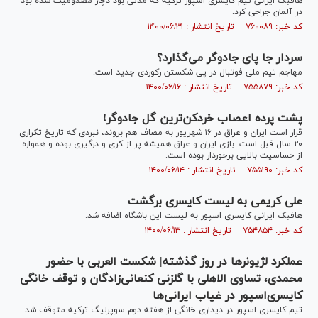
هافبک ایرانی تیم کایسری اسپور ترکیه که مدتی بود دچار مصدومیت شده بود
در آلمان جراحی کرد.
کد خبر: ۷۶۰۰۸۹ تاریخ انتشار : ۱۴۰۰/۰۶/۳۱
سردار جا پای جادوگر می‌گذارد؟
مهاجم تیم ملی فوتبال در پی شکستن رکوردی جدید است.
کد خبر: ۷۵۵۸۷۹ تاریخ انتشار : ۱۴۰۰/۰۶/۱۶
پشت پرده اعصاب خردکن‌ترین گل جادوگر!
قرار است ایران و عراق در ۱۶ شهریور به مصاف هم بروند، نبردی که تاریخ تکراری
۲۰ سال قبل است. بازی ایران و عراق همیشه پر از کری و درگیری بوده و همواره
از حساسیت بالایی برخوردار بوده است.
کد خبر: ۷۵۵۱۹۰ تاریخ انتشار : ۱۴۰۰/۰۶/۱۴
علی کریمی به لیست کایسری برگشت
هافبک ایرانی کایسری اسپور به لیست این باشگاه اضافه شد.
کد خبر: ۷۵۴۸۵۴ تاریخ انتشار : ۱۴۰۰/۰۶/۱۳
عملکرد لژیونرها در روز گذشته| شکست العربی با حضور
محمدی، تساوی الاهلی با گلزنی کنعانی‌زادگان و توقف خانگی
کایسری‌اسپور در غیاب ایرانی‌‌ها
تیم کایسری اسپور در دیداری خانگی از هفته دوم سوپرلیگ ترکیه متوقف شد.