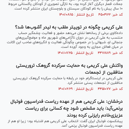
جملات قصار دیگران آغاز کرده بود، به تازگی تصویری از کودکان پاکستانی مربوط
۱۰ سال پیش را به نام کودکان سیستان و بلوچستان ایران منتشر کرده است.
کد خبر: ۴۵۰۴۱۲۲ تاریخ انتشار : ۱۴۰۱/۰۸/۱۵
علی کریمی چگونه در توییتر ملقب به لیدر آشوب‌ها شد؟
داده‌کاوی برخی از رسانه‌ها نشان می‌دهد حضور و فعالیت چشمگیر حساب
منتسب به علی کریمی در دوران ناآرامی‌های شهریور ماه و موضع‌گیری‌های
جنجالی او، شبهاتی را در خصوص چگونگی فعالیت و انگیزه‌های صاحب این اکانت
در میان فعالان مجازی به وجود آورده است.
کد خبر: ۴۴۷۸۱۸۹ تاریخ انتشار : ۱۴۰۱/۰۷/۲۵
واکنش علی کریمی به حمایت سرکرده گروهک تروریستی
منافقین از تجمعات
علی کریمی در اینستاگرام خود در رابطه با حمایت سرکرده گروهک تروریستی
منافقین از تجمعات پستی منتشر کرد.
کد خبر: ۴۴۵۱۰۷۷ تاریخ انتشار : ۱۴۰۱/۰۶/۲۹
درخشان: علی کریمی هم از عهده ریاست فدراسیون فوتبال
برنمی‌آید/ باید مشخص شود چه کسانی برای ریاست
عزیزی‌خادم رایزنی کرده بودند
پیشکسوت فوتبال ایران گفت: انتخاب علی کریمی هم اشتباه بود؛ زیرا او هم از
عهده ریاست فدراسیون فوتبال برنمی آمد.