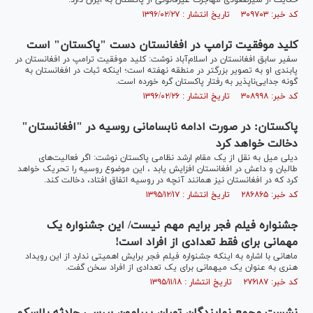
حکایت از سیرصعودی مهاجرت غیرقانونی از پاکستان به ایران دارد.
کد خبر: ۳۰۹۷۰۳ تاریخ انتشار : ۱۳۹۶/۰۲/۲۷
کلید موفقیت ترامپ در افغانستان دست "پاکستان" است
سفیر سابق افغانستان در اسلام‌آباد نوشت: کلید موفقیت ترامپ در افغانستان در
پا‌بندی او به تصویر بزرگتر در منطقه نهفته است؛ اینکه ثبات در افغانستان به
گونه‌ جدایی‌ناپذیر به رفتار پاکستان گره خورده است.
کد خبر: ۳۰۸۹۹۸ تاریخ انتشار : ۱۳۹۶/۰۲/۲۶
پاکستان: در صورت ادامه نابسامانی روسیه در "افغانستان"
دخالت خواهد کرد
دیلی میل به نقل از یک مقام ارشد نظامی پاکستان نوشت: اگر فعالیت‌های
طالبان و داعش در افغانستان افزایش یابد ،‌ این موضوع روسیه را تحریک خواهد
کرد که در افغانستان نیز همانند آنچه در روسیه اتفاق افتاد، دخالت کند.
کد خبر: ۲۸۶۸۶۵ تاریخ انتشار : ۱۳۹۵/۱۲/۱۷
جشنواره فیلم فجر برایم مهم نیست/ این جشنواره یک
مهمانی برای فقط تعدادی از افراد است!
ماهانی با اشاره به اینکه جشنواره فیلم فجر برایش اهمیتی ندارد از این رویداد
هنری به عنوان یک میهمانی برای یک تعدادی از افراد سخن گفت.
کد خبر: ۲۷۶۱۸۷ تاریخ انتشار : ۱۳۹۵/۱۱/۱۸