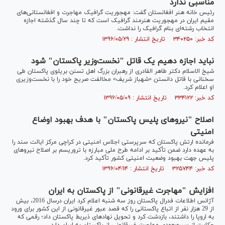
مناسبی ندارد
رئیس خانه هنر افغانستان گفت: مهجوریت گرافیک مهاجرت و افغانستانی‌های
مقیم ایران در مهجوریت هنرمند گرافیک است که تا چند سال گذشته اجازه
انتخاب رشته‌ای بنام گرافیک را نداشت.
کد خبر: ۳۴۰۲۵۰ تاریخ انتشار : ۱۳۹۶/۰۵/۲۹
نباید اجازه دهیم یک قاتل "نخست‌وزیر پاکستان" شود
شیخ الاسلام دکتر طاهر القادری از رهبران بزرگ اهل تسنن بریلوی پاکستان طی
سخنانی با قاتل دانستن «شهباز شریف» مخالفت صریح خود را با نخست‌وزیری
او اعلام کرد.
کد خبر: ۳۳۴۱۲۲ تاریخ انتشار : ۱۳۹۶/۰۵/۰۹
اصلاح "نیروهای پلیس پاکستان" با هدف بهبود اوضاع
امنیتی
فرمانده ارتش پاکستان که سرپرستی اجلاس امنیتی در کراچی مرکز ایالت سند را
به عهده دارد ضمن تأکید بر ادامه طرح ملی مبارزه با تروریسم بر اصلاح نیروهای
پلیس جهت بهبود وضعیت امنیتی کشور تأکید کرد.
کد خبر: ۳۲۵۷۴۴ تاریخ انتشار : ۱۳۹۶/۰۴/۱۴
افزایش "مهاجرت غیرقانونی" از پاکستان به ایران
آژانس اطلاعات فدرال پاکستان روز سه شنبه اعلام کرد ایران درسال 2016، بیش
از 29 هزار نفر از اتباع پاکستانی را که قصد عبور غیرقانونی از این کشور برای ورود
به اروپا را داشتند، بازدشت کرد و تحویل نهادهای ذیربط پاکستان داد؛ رقمی که