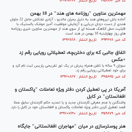
کد خبر: ۴۵۲۸۶۴ تاریخ انتشار : ۱۳۹۷/۰۶/۲۶
مهمترین عناوین "روزنامه های هند" در 18 بهمن
آماده باش نیروهای هند به دلیل بحران مالدیو ، آزادی نفتکش حامل 22 ملوان
هندی از دست دزدان دریایی و آزمایش موفقیت آمیز موشک بالستیک با
قابلیت حمل کلاهک هسته ای از سوی هند از مهمترین عناوین خبری روزنامه
های روز چهارشنبه 18 بهمن در هند است.
کد خبر: ۳۹۴۶۷۸ تاریخ انتشار : ۱۳۹۶/۱۱/۱۸
اتفاق جالبی که برای دختربچه، تعطیلاتی رویایی رقم زد
+عکس
سوزان ۹ ساله با تلفن همراه پدرش در یک تور تفریحی پاریس ثبت نام کرد و
برای خود تعطیلاتی رویایی رقم زد.
کد خبر: ۳۶۵۸۲۵ تاریخ انتشار : ۱۳۹۶/۰۸/۱۷
آمریکا در پی تعطیل کردن دفتر ویژه تعاملات "پاکستان و
افغانستان" در کابل
واشنگتن با عدم معرفی کارمندان جدید و یا تمدید حکم کارمندان سابق عملا
قصد تعطیل کردن دفتر ویژه تعاملات پاکستان و افغانستان خود در کابل را دارد.
کد خبر: ۳۵۹۸۷۹ تاریخ انتشار : ۱۳۹۶/۰۷/۳۰
هنر پوسترسازی در میان "مهاجران افغانستانی" جایگاه