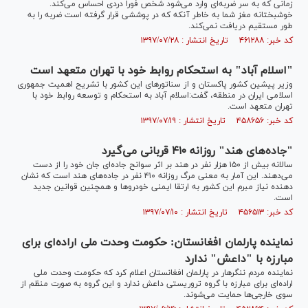
زمانی که به سر ضربه‌ای وارد می‌شود شخص فوراً دردی احساس می‌کند.
خوشبختانه مغز شما به خاطر آنکه که در پوششی قرار گرفته است ضربه را به
طور مستقیم دریافت نمی‌کند.
کد خبر: ۴۶۱۲۸۸ تاریخ انتشار : ۱۳۹۷/۰۷/۲۸
"اسلام آباد" به استحکام روابط خود با تهران متعهد است
وزیر پیشین کشور پاکستان و از سناتورهای این کشور با تشریح اهمیت جمهوری
اسلامی ایران در منطقه، گفت:اسلام آباد به استحکام و توسعه روابط خود با
تهران متعهد است.
کد خبر: ۴۵۸۶۵۶ تاریخ انتشار : ۱۳۹۷/۰۷/۱۹
"جاده‌های هند" روزانه ۴۱۰ قربانی می‌گیرد
سالانه بیش از ۱۵۰ هزار نفر در هند بر اثر سوانح جاده‌ای جان خود را از دست
می‌دهند. این آمار به معنی مرگ روزانه ۴۱۰ نفر در جاده‌های هند است که نشان
دهنده نیاز مبرم این کشور به ارتقا ایمنی خودرو‌ها و همچنین قوانین جدید
است.
کد خبر: ۴۵۶۵۱۳ تاریخ انتشار : ۱۳۹۷/۰۷/۱۰
نماینده پارلمان افغانستان: حکومت وحدت ملی اراده‌ای برای
مبارزه با "داعش" ندارد
نماینده مردم ننگرهار در پارلمان افغانستان اعلام کرد که حکومت وحدت ملی
اراده‌ای برای مبارزه با گروه تروریستی داعش ندارد و این گروه به صورت منظم از
سوی خارجی‌ها حمایت می‌شوند.