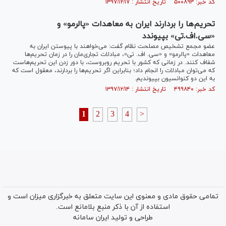
کد خبر: ۵۰۰۸۹۳ تاریخ انتشار : ۱۳۹۷/۱۲/۱۷
تحریم‌ها را بردارند ایران به معاهدات «پالرمو» و
«سی.اف.تی» بپیوندد
عضو مجمع تشخیص مصلحت نظام گفت: می‌خواهند با پیوستن ایران به
معاهدات «پالرمو» و «سی. اف. تی»، مبادلات تجاری‌مان را در زمان تحریم‌ها
شفاف کنند. در زمانی که کشور با تحریم روبروست، با دور زدن این تحریم‌هاست
که می‌توان مبادلات را انجام داد؛ بنابراین اگر تحریم‌ها را بردارند، معقول است که
به این دو کنوانسیون بپیوندیم.
کد خبر: ۴۹۹۸۴۰ تاریخ انتشار : ۱۳۹۷/۱۲/۱۴
1
2
3
4
>
تمامی حقوق مادی و معنوی این سایت متعلق به خبرگزاری میزان است و
استفاده از آن با ذکر منبع بلامانع است.
طراحی و تولید
ایران سامانه