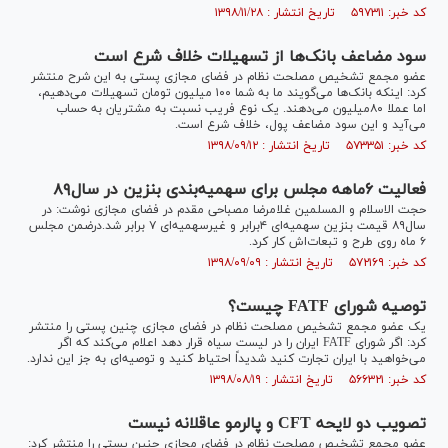
کد خبر: ۵۹۷۳۱۱ تاریخ انتشار : ۱۳۹۸/۱۱/۲۸
سود مضاعف بانک‌ها از تسهیلات خلاف شرع است
عضو مجمع تشخیص مصلحت نظام در فضای مجازی پستی به این شرح منتشر
کرد: اینکه بانک‌ها می‌گویند ما به شما ۱۰۰ میلیون تومان تسهیلات می‌دهیم،
اما عملا ۸۰میلیون می‌دهند. یک نوع فریب نسبت به مشتریان به حساب
می‌آید و این سود مضاعف پول، خلاف شرع است.
کد خبر: ۵۷۳۳۵۱ تاریخ انتشار : ۱۳۹۸/۰۹/۱۲
فعالیت ۶ماهه مجلس برای سهمیه‌بندی بنزین در سال۸۹
حجت الاسلام و المسلمین غلامرضا مصباحی مقدم در فضای مجازی نوشت: در
سال۸۹ قیمت بنزین سهمیه‌ای ۴برابر و غیرسهمیه‌ای ۷ برابر شد.درضمن مجلس
۶ ماه روی طرح و تبعات‌اش کار کرد.
کد خبر: ۵۷۲۱۶۹ تاریخ انتشار : ۱۳۹۸/۰۹/۰۹
توصیه شورای FATF چیست؟
یک عضو مجمع تشخیص مصلحت نظام در فضای مجازی چنین پستی را منتشر
کرد: اگر شورای FATF ایران را در لیست سیاه قرار دهد اعلام می‌کند که اگر
می‌خواهید با ایران تجارت کنید شدیداً احتیاط کنید و توصیه‌ای به جز این ندارد.
کد خبر: ۵۶۶۳۲۱ تاریخ انتشار : ۱۳۹۸/۰۸/۱۹
تصویب دو لایحه CFT و پالرمو عاقلانه نیست
عضو مجمع تشخیص مصلحت نظام در فضای مجازی چنین پستی را منتشر کرد: