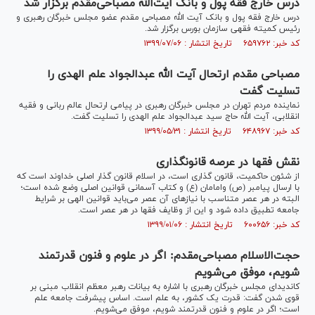
درس خارج فقه پول و بانک آیت‌الله مصباحی‌مقدم برگزار شد
درس خارج فقه پول و بانک آیت الله مصباحی مقدم عضو مجلس خبرگان رهبری و
رئیس کمیته فقهی سازمان بورس برگزار شد.
کد خبر: ۶۵۹۷۶۲ تاریخ انتشار : ۱۳۹۹/۰۷/۰۶
مصباحی مقدم ارتحال آیت الله عبدالجواد علم الهدی را
تسلیت گفت
نماینده مردم تهران در مجلس خبرگان رهبری در پیامی ارتحال عالم ربانی و فقیه
انقلابی، آیت الله حاج سید عبدالجواد علم الهدی را تسلیت گفت.
کد خبر: ۶۴۸۹۶۷ تاریخ انتشار : ۱۳۹۹/۰۵/۳۱
نقش فقها در عرصه قانونگذاری
از شئون حاکمیت، قانون گذاری است، در اسلام قانون گذار اصلی خداوند است که
با ارسال پیامبر (ص) وامامان (ع) و کتاب آسمانی قوانین اصلی وضع شده است؛
البته در هر عصر متناسب با نیاز‌های آن عصر می‌باید قوانین الهی بر شرایط
جامعه تطبیق داده شود و این از وظایف فقها در هر عصر است.
کد خبر: ۶۰۰۶۵۶ تاریخ انتشار : ۱۳۹۹/۰۱/۰۶
حجت‌الاسلام مصباحی‌مقدم: اگر در علوم و فنون قدرتمند
شویم، موفق می‌شویم
کاندیدای مجلس خبرگان رهبری با اشاره به بیانات رهبر معظم انقلاب مبنی بر
قوی شدن گفت: قدرت یک کشور، به علم است. اساس پیشرفت جامعه علم
است؛ اگر در علوم و فنون قدرتمند شویم، موفق می‌شویم.