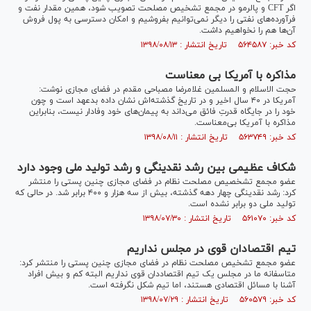
اگر CFT و پالرمو در مجمع تشخیص مصلحت تصویب شود، همین مقدار نفت و
فرآورده‌های نفتی را دیگر نمی‌توانیم بفروشیم و امکان دسترسی به پول فروش
آن‌ها هم را نخواهیم داشت.
کد خبر: ۵۶۴۵۸۷ تاریخ انتشار : ۱۳۹۸/۰۸/۱۳
مذاکره با آمریکا بی معناست
حجت الاسلام و المسلمین غلامرضا مصباحی مقدم در فضای مجازی نوشت:
آمریکا در ۴۰ سال اخیر و در تاریخ گذشته‌اش نشان داده بدعهد است و چون
خود را در جایگاه قدرتِ فائق می‌داند به پیمان‌های خود وفادار نیست، بنابراین
مذاکره با آمریکا بی‌معناست.
کد خبر: ۵۶۳۷۴۹ تاریخ انتشار : ۱۳۹۸/۰۸/۱۱
شکاف عظیمی بین رشد نقدینگی و رشد تولید ملی وجود دارد
عضو مجمع تشخصیص مصلحت نظام در فضای مجازی چنین پستی را منتشر
کرد: رشد نقدینگی چهار دهه گذشته، بیش از سه هزار و ۴۰۰ برابر شد. در حالی که
تولید ملی دو برابر نشده است.
کد خبر: ۵۶۱۰۷۰ تاریخ انتشار : ۱۳۹۸/۰۷/۳۰
تیم اقتصادان قوی در مجلس نداریم
عضو مجمع تشخیص مصلحت نظام در فضای مجازی چنین پستی را منتشر کرد:
متاسفانه ما در مجلس یک تیم اقتصاددان قوی نداریم البته کم و بیش افراد
آشنا با مسائل اقتصادی هستند، اما تیم شکل نگرفته است.
کد خبر: ۵۶۰۵۷۹ تاریخ انتشار : ۱۳۹۸/۰۷/۲۹