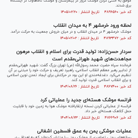
موفق به خنثی کردن موشک کروز در بیمارستان و موشک تاماهاوک در ایستگاه
برق شدند.
کد خبر: ۴۸۹۶۵۶۰ تاریخ انتشار : ۱۴۰۵/۰۲/۲۰
لحظه ورود خرمشهر ۴ به میدان انقلاب
موشک خرمشهر ۴ در میدان انقلاب و در میان خروش جمعیت به حرکت درآمد.
کد خبر: ۴۸۹۳۴۷۲ تاریخ انتشار : ۱۴۰۵/۰۲/۰۲
سردار حسن‌زاده: تولید قدرت برای اسلام و انقلاب مرهون
مجاهدت‌های شهید طهرانی‌مقدم است
فرمانده سپاه حضرت محمد رسول‌الله (ص) تهران بزرگ گفت: شهید طهرانی‌مقدم
از تدابیر رهبر معظم انقلاب اسلامی، راهبرد تعریف و حرکت خود را مبتنی بر آن
تنظیم می‌کرد. دغدغه‌مندی او این بود در حرکتش برای ایجاد تمدن نوین اسلامی
و برای انقلاب اسلامی قدرت تولید کند.
کد خبر: ۴۸۶۷۴۰۰ تاریخ انتشار : ۱۴۰۴/۰۸/۲۶
فرانسه موشک هسته‌ای جدید را عملیاتی کرد
فرانسه از عملیاتی کردن نسخه ارتقایافته موشک هوا به زمین خود با قابلیت
حمل کلاهک هسته‌ای خبر داد.
کد خبر: ۴۸۶۶۹۰۶ تاریخ انتشار : ۱۴۰۴/۰۸/۲۳
عملیات موشکی یمن به عمق فلسطین اشغالی
رسانه‌های یمنی تصاویری از موشک یمنی را منتشر کرده‌اند که به اهدافی در