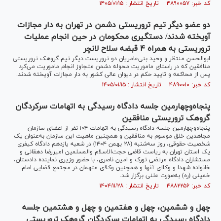
کد خبر: ۴۸۹۰۰۵۷ تاریخ انتشار : ۱۴۰۵/۰۱/۱۵
دو عضو دیگر تیم تروریستی دشمن در تهران به دار مجازات
آویخته شدند/ دستگیری محکومان در حین انجام عملیات
تروریستی به همراه ۴ قبضه سلاح لانچر
ابوالحسن منتظر و وحید بنی‌عامریان دو تروریست دیگر تیم گروهک تروریستی
منافقین که در راستای ماموریت محوله دشمن متجاوز انجام ماموریت می‌کرد
پس از محاکمه و تایید حکم در دیوان عالی کشور به دار مجازات آویخته شدند.
کد خبر: ۴۸۹۰۰۱۰ تاریخ انتشار : ۱۴۰۵/۰۱/۱۵
پنجاه‌وچهارمین جلسه دادگاه رسیدگی به اتهامات سرکردگان
گروهک تروریستی منافقین
پنجاه‌وچهارمین جلسه دادگاه رسیدگی به اتهامات ۱۰۴ نفر از اعضای سازمان
مجاهدین خلق موسوم به منافقین و همچنین ماهیت این سازمان به‌عنوان یک
شخصیت حقوقی، روز سه‌شنبه (۲۸ بهمن ۱۴۰۴) در شعبه یازدهم دادگاه کیفری
یک استان تهران به ریاست قاضی حجت‌الاسلام والمسلمین امیررضا دهقانی و
مستشاران دادگاه مرتضی تورک و امین ناصری، با حضور وزیری نماینده دادستان،
خانواده شهدا و وکلای آنها و همچنین وکلای متهمان در مجتمع قضایی امام
خمینی (ره) به‌صورت علنی برگزار شد.
کد خبر: ۴۸۸۲۲۵۶ تاریخ انتشار : ۱۴۰۴/۱۱/۲۸
چهل و ششمین، چهل و هفتمین و چهل و هشتمین جلسه
دادگاه رسیدگی به اتهامات سرکردگان گروهک تروریستی