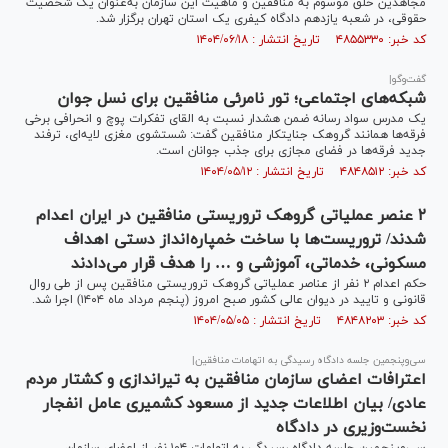
مجاهدین خلق موسوم به منافقین و ماهیت این سازمان به‌عنوان یک شخصیت
حقوقی، در شعبه یازدهم دادگاه کیفری یک استان تهران برگزار شد.
کد خبر: ۴۸۵۵۳۳۰ تاریخ انتشار : ۱۴۰۴/۰۶/۱۸
گفت‌و‌گو|
شبکه‌های اجتماعی؛ تور نامرئی منافقین برای نسل جوان
یک مدرس سواد رسانه ضمن هشدار نسبت به القای تفکرات پوچ و انحرافی برخی
فرقه‌ها همانند گروهک جنایتکار منافقین گفت: شستشوی مغزی لایه‌ای، ترفند
جدید فرقه‌ها در فضای مجازی برای جذب جوانان است.
کد خبر: ۴۸۴۸۵۱۲ تاریخ انتشار : ۱۴۰۴/۰۵/۱۲
۲ عنصر عملیاتی گروهک تروریستی منافقین در ایران اعدام
شدند/ تروریست‌ها با ساخت خمپاره‌انداز دستی اهداف
مسکونی، خدماتی، آموزشی و … را هدف قرار می‌دادند
حکم اعدام ۲ نفر از عناصر عملیاتی گروهک تروریستی منافقین پس از طی روال
قانونی و تایید در دیوان عالی کشور صبح امروز (پنجم مرداد ماه ۱۴۰۴) اجرا شد.
کد خبر: ۴۸۴۸۲۰۳ تاریخ انتشار : ۱۴۰۴/۰۵/۰۵
سی‌وپنجمین جلسه دادگاه رسیدگی به اتهامات منافقین|
اعترافات اعضای سازمان منافقین به تیراندازی و کشتار مردم
عادی/ بیان اطلاعات جدید از مسعود کشمیری عامل انفجار
نخست‌وزیری در دادگاه