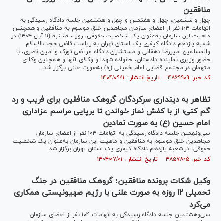
منافقین
چهل و ششمین، چهل و هفتمین و چهل و هشتمین جلسه دادگاه رسیدگی به
اتهامات ۱۰۴ نفر از اعضای سازمان مجاهدین خلق موسوم به منافقین و همچنین
ماهیت این سازمان به‌عنوان یک شخصیت حقوقی، روز سه‌شنبه (۱۱ آبان ۱۴۰۴) در
شعبه یازدهم دادگاه کیفری یک استان تهران به ریاست قاضی حجت‌الاسلام
والمسلمین امیررضا دهقانی و مستشاران دادگاه مرتضی تورک و امین ناصری، با
حضور وزیری نماینده دادستان، خانواده شهدا و وکلای آنها و همچنین وکلای
متهمان در مجتمع قضایی امام خمینی (ره) به‌صورت علنی برگزار شد.
کد خبر: ۴۸۶۹۹۰۹ تاریخ انتشار : ۱۴۰۴/۰۹/۱۱
تظاهر به دینداری سرکردگان گروهک منافقین برای فریب و رد
گم کنی؛ از با کفش نماز خواندن تا برپایی مراسم عزاداری
امام حسین (ع) به صورت نمادین
سی‌ونهمین جلسه دادگاه رسیدگی به اتهامات ۱۰۴ نفر از اعضای سازمان
مجاهدین خلق موسوم به منافقین و ماهیت این سازمان به‌عنوان یک شخصیت
حقوقی، در شعبه یازدهم دادگاه کیفری یک استان تهران برگزار شد.
کد خبر: ۴۸۵۷۸۰۵ تاریخ انتشار : ۱۴۰۴/۰۷/۰۱
وکیل شکات پرونده منافقین: گروهک منافقین در جنگ
تحمیلی ۱۲ روزه به صورت علنی با رژیم صهیونیستی همکاری
می‌کرد
سی‌وهشتمین جلسه دادگاه رسیدگی به اتهامات ۱۰۴ نفر از اعضای سازمان