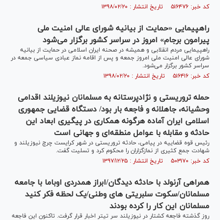
کد خبر: ۵۱۶۴۷۶ تاریخ انتشار : ۱۳۹۸/۰۲/۲۰
راهپیمایی «حمایت از بیانیه شورای عالی امنیت ملی
پیرامون برجام» امروز در سراسر کشور برگزار می‌شود
راهپیمایی مردم انقلابی و همیشه در صحنه ایران اسلامی در حمایت از بیانیه
شورای عالی امنیت ملی امروز جمعه و پس از اقامه نماز عبادی سیاسی جمعه در
سراسر کشور برگزار می‌شود.
کد خبر: ۵۱۶۴۱۶ تاریخ انتشار : ۱۳۹۸/۰۲/۲۰
حمله تروریستی و نژادپرستانه به مسلمانان نیوزیلند اقدامی
وحشیانه، جاهلانه و فاجعه بار بود/ دستگاه قضایی جمهوری
اسلامی ایران آماده هرگونه همکاری در پیگیری ابعاد این
حادثه و مقابله با عوامل منطقه‌ای و جهانی است
رئیس قوه قضاییه در پیامی، حادثه تروریستی در شهر کرایست چرچ نیوزیلند و
شهادت جمع کثیری از نمازگزاران را محکوم کرد و تسلیت گفت.
کد خبر: ۵۰۳۱۷۰ تاریخ انتشار : ۱۳۹۷/۱۲/۲۵
همراهی آرنولد با حادثه دیدگان/ابراز همدردی اوباما با جامعه
مسلمانان/سکوت سلبریتی های وطنی/یک لحظه فکر کنید
مسلمانان این کار را کرده بودند
روز گذشته فاجعه کشتار در نیوزیلند سر تیتر اخبار قرار گرفت. تاکنون این فاجعه