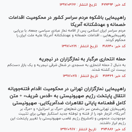
کد خبر: ۴۲۶۴۹۴ تاریخ انتشار : ۱۳۹۷/۰۳/۲۲
راهپیمایی باشکوه مردم سراسر کشور در محکومیت اقدامات
خصمانه و عهدشکنانه آمریکا
مردم سراسر ایران اسلامی پس از اقامه نماز عبادی سیاسی جمعه، با برپایی
راهپیمایی‌هایی ، اقدامات خصمانه و عهدشکنانه آمریکا علیه ملت ایران را
محکوم کردند.
کد خبر: ۴۱۸۶۴۰ تاریخ انتشار : ۱۳۹۷/۰۲/۲۱
حمله انتحاری مرگبار به نمازگزاران در نیجریه
به دنبال 2 حمله انتحاری به مسجدی در شمال شرقی نیجریه و یک بازار دست‌کم
بیست تن کشته شدند.
کد خبر: ۴۱۶۴۶۹ تاریخ انتشار : ۱۳۹۷/۰۲/۱۱
راهپیمایی نمازگزاران تهرانی در محکومیت اقدام فتنه‌جویانه
انتقال پایتخت رژیم صهیونیستی به «قدس شریف» + متن
کامل قطعـنامه پایانی تظاهـرات ضدآمریکایی- صهیونیستی
راهپیمایان تهرانی،ضمن سر دادن شعارهای «مرگ بر اسرائیل» و «مرگ بر
آمریکا»، انزجار خود را از فتنه و توطئه جدید استکبار جهانی برای تثبیت
موجودیت منحوس و نامشروع رژیم غاصب صهیونیستی با تغییر پایتخت این
رژیم ابراز داشتند.
کد خبر: ۳۷۴۸۸۶ تاریخ انتشار : ۱۳۹۶/۰۹/۱۷