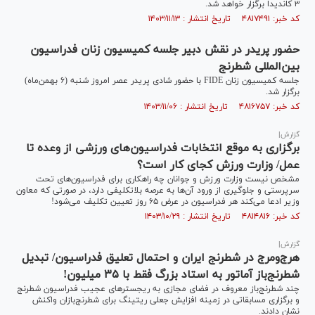
۳ کاندیدا برگزار خواهد شد.
کد خبر: ۴۸۱۷۴۹۱ تاریخ انتشار : ۱۴۰۳/۱۱/۱۳
حضور پریدر در نقش دبیر جلسه کمیسیون زنان فدراسیون
بین‌المللی شطرنج
جلسه کمیسیون زنان FIDE با حضور شادی پریدر عصر امروز شنبه (۶ بهمن‌ماه)
برگزار شد.
کد خبر: ۴۸۱۶۷۵۷ تاریخ انتشار : ۱۴۰۳/۱۱/۰۶
گزارش|
برگزاری به موقع انتخابات فدراسیون‌های ورزشی از وعده تا
عمل/ وزارت ورزش کجای کار است؟
مشخص نیست وزارت ورزش و جوانان چه راهکاری برای فدراسیون‌های تحت
سرپرستی و جلوگیری از ورود آن‌ها به عرصه بلاتکلیفی دارد، در صورتی که معاون
وزیر ادعا می‌کند هر فدراسیون در عرض ۶۵ روز تعیین تکلیف می‌شود!
کد خبر: ۴۸۱۴۸۱۶ تاریخ انتشار : ۱۴۰۳/۱۰/۲۹
گزارش|
هرج‌ومرج در شطرنج ایران و احتمال تعلیق فدراسیون/ تبدیل
شطرنج‌باز آماتور به استاد بزرگ فقط با ۳۵ میلیون!
چند شطرنج‌باز معروف در فضای مجازی به ریجسترهای عجیب فدراسیون شطرنج
و برگزاری مسابقاتی در زمینه افزایش جعلی ریتینگ برای شطرنج‌بازان واکنش
نشان دادند.