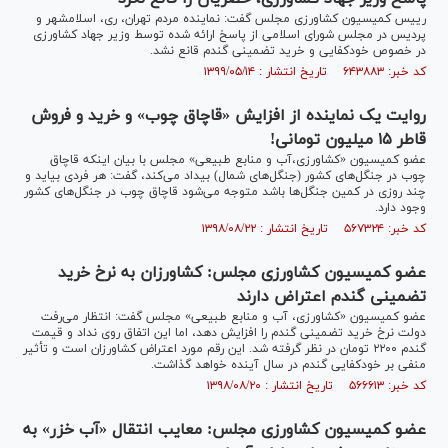
رییس کمیسیون کشاورزی مجلس گفت: نماینده مردم تهران، ری، اسلامشهر و
پردیس در مجلس شورای اسلامی از پاسخ ارائه شده توسط وزیر جهاد کشاورزی
در خصوص خودکفایی و خرید تضمینی گندم قانع نشد.
کد خبر: ۶۴۳۸۸۳ تاریخ انتشار : ۱۳۹۹/۰۵/۱۴
روایت یک نماینده از افزایش «قاچاق چوب» و خرید و فروش
قاطر ۱۵ میلیون تومانی!
عضو کمیسیون «کشاورزی،آب و منابع طبیعی» مجلس با بیان اینکه قاچاق
چوب در جنگل‌های کشور (جنگل‌های شمال) بیداد می‌کند، گفت: هر فردی بیاید و
چند روزی در کمین جنگل‌ها باشد متوجه می‌شود قاچاق چوب در جنگل‌های کشور
وجود دارد.
کد خبر: ۵۶۷۳۲۴ تاریخ انتشار : ۱۳۹۸/۰۸/۲۲
عضو کمیسیون کشاورزی مجلس: کشاورزان به نرخ خرید
تضمینی گندم اعتراض دارند
عضو کمیسیون «کشاورزی، آب و منابع طبیعی» مجلس گفت: انتظار می‌رفت
دولت نرخ خرید تضمینی گندم را افزایش دهد، اما این اتفاق روی نداد و قیمت
گندم ۲۲۰۰ تومان در نظر گرفته شد. این رقم مورد اعتراض کشاورزان است و تأثیر
منفی بر خودکفایی گندم در سال آینده خواهد گذاشت.
کد خبر: ۵۶۶۶۱۳ تاریخ انتشار : ۱۳۹۸/۰۸/۲۰
عضو کمیسیون کشاورزی مجلس: معایب انتقال «آب خزر» به