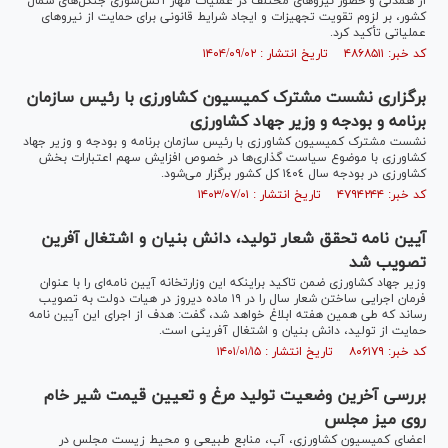
از همدلی و حضور نیروهای مختلف در عملیات مهار آتش‌سوزی جنگل‌های شمال
کشور، بر لزوم تقویت تجهیزات و ایجاد شرایط قانونی برای حمایت از نیروهای
عملیاتی تأکید کرد.
کد خبر: ۴۸۶۸۵۱۱ تاریخ انتشار : ۱۴۰۴/۰۹/۰۲
برگزاری نشست مشترک کمیسیون کشاورزی با رئیس سازمان
برنامه و بودجه و وزیر جهاد کشاورزی
نشست مشترک کمیسیون کشاورزی با رئیس سازمان برنامه و بودجه و وزیر جهاد
کشاورزی با موضوع سیاست گذاری‌ها در خصوص افزایش سهم اعتبارات بخش
کشاورزی در بودجه سال ١٤٠٤ کل کشور برگزار می‌شود.
کد خبر: ۴۷۹۴۲۴۴ تاریخ انتشار : ۱۴۰۳/۰۷/۰۱
آیین نامه تحقق شعار تولید، دانش بنیان و اشتغال آفرین
تصویب شد
وزیر جهاد کشاورزی ضمن تاکید براینکه این وزارتخانه آیین نامه‌ای را با عنوان
فرمان اجرایی ساختن شعار سال را در ۱۹ ماده دیروز در هیات دولت به تصویب
رساند که طی همین هفته ابلاغ خواهد شد، گفت: هدف از اجرای این آیین نامه
حمایت از تولید، دانش بنیان و اشتغال آفرینی است.
کد خبر: ۸۰۶۱۷۹ تاریخ انتشار : ۱۴۰۱/۰۱/۱۵
بررسی آخرین وضعیت تولید مرغ و تعیین قیمت شیر خام
روی میز مجلس
اعضای کمیسیون کشاورزی، آب، منابع طبیعی و محیط زیست مجلس در