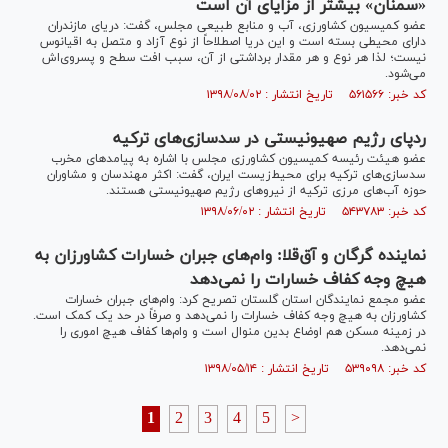
«سمنان» بیشتر از مزایای آن است
عضو کمیسیون کشاورزی، آب و منابع طبیعی مجلس، گفت: دریای مازندران
دارای محیطی بسته است و این دریا اصطلاحاً از نوع آزاد و متصل به اقیانوس
نیست؛ لذا هر نوع و هر مقدار برداشتی از آن، سبب افت سطح و پسروی‌اش
می‌شود.
کد خبر: ۵۶۱۵۶۶ تاریخ انتشار : ۱۳۹۸/۰۸/۰۲
ردپای رژیم صهیونیستی در سدسازی‌های ترکیه
عضو هیئت رئیسه کمیسیون کشاورزی مجلس با اشاره به پیامد‌های مخرب
سدسازی‌های ترکیه برای محیط‌زیست ایران، گفت: اکثر مهندسان و مشاور‌ان
حوزه آب‌های مرزی ترکیه از نیرو‌های رژیم صهیونیستی هستند.
کد خبر: ۵۴۳۷۸۳ تاریخ انتشار : ۱۳۹۸/۰۶/۰۲
نماینده گرگان و آق‌قلا: وام‌های جبران خسارات کشاورزان به
هیچ وجه کفاف خسارات را نمی‌دهد
عضو مجمع نمایندگان استان گلستان تصریح کرد: وام‌های جبران خسارات
کشاورزان به هیچ وجه کفاف خسارات را نمی‌دهد و صرفاً در حد یک کمک است.
در زمینه مسکن هم اوضاع بدین منوال است و وام‌ها کفاف هیچ اموری را
نمی‌دهد.
کد خبر: ۵۳۹۰۹۸ تاریخ انتشار : ۱۳۹۸/۰۵/۱۴
1
2
3
4
5
>