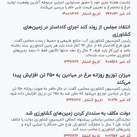
نشست هفته جاری خود با حضور مسئولین اجرایی مربوطه آخرین وضعیت تولید
مرغ و تخم‌مرغ و تعیین قیمت شیر خام را بررسی می‌کنند.
کد خبر: ۷۴۲۰۶۳ تاریخ انتشار : ۱۴۰۰/۰۴/۲۶
انتقاد مجلس از روند کند اجرای کاداستر در زمین‌های
کشاورزی
رئیس کمیسیون کشاورزی، آب، منابع طبیعی و محیط زیست مجلس گفت:
طبق طرح کاداستر که از سال ۹۴ آغاز شده باید هر زمین کشاورزی سند داشته
باشد و این کار باید ظرف ۴ سال رخ دهد منتها تاکنون فقط ۱۰ درصد زمین‌های
کشاورزی صاحب سند شده‌اند.
کد خبر: ۷۰۸۵۶۸ تاریخ انتشار : ۱۳۹۹/۱۲/۱۹
میزان توزیع روزانه مرغ در میادین به ۲۵۰ تن افزایش پیدا
می‌کند
رئیس کمیسیون کشاورزی مجلس، گفت: در حال حاضر به صورت روزانه ۱۵۰ تن
مرغ در میادین توزیع می‌شود که مقرر شد به ۲۵۰ تن در روز افزایش داده شود.
کد خبر: ۷۰۷۹۱۱ تاریخ انتشار : ۱۳۹۹/۱۲/۱۷
دولت مکلف به سنددار کردن زمین‌های کشاورزی شد
نمایندگان مجلس براساس پیشنهاد الحاقی کمیسیون کشاورزی دولت را مکلف
کردند طی ۲ سال با مشارکت کشاورزان طرح ملی حدنگار را اجرایی کرده و
زمین‌های کشاورزی را صاحب سند کند.
کد خبر: ۷۰۷۷۵۷ تاریخ انتشار : ۱۳۹۹/۱۲/۱۶