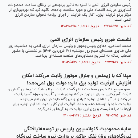
رئیس سازمان انرژی اتمی با اشاره به تاثیر پرتودهی بر ارتقای سلامت محصولات
کشاورزی در رشد اقتصاد ملی و حوزه سلامت جامعه، تاکید کرد که بهره‌برداری از
مرکز پرتو فرآیند ایران، آغاز یک فرآیند از اجرای برنامه تحولی سازمان انرژی
اتمی است.
کد خبر: ۴۷۷۵۹۶۵ تاریخ انتشار : ۱۴۰۳/۰۳/۱۰
نشست خبری رئیس سازمان انرژی اتمی
محمد اسلامی، معاون رئیس‌جمهور و رئیس سازمان انرژی اتمی به مناسبت روز
ملی فناوری هسته‌ای صبح روز دوشنبه (۲۰ فروردین ۱۴۰۳) در نشستی با حضور
اصحاب رسانه به تشریح دستاورد‌های صنعت هسته‌ای پرداخت.
کد خبر: ۴۷۶۷۱۸۷ تاریخ انتشار : ۱۴۰۳/۰۱/۲۰
مپنا که با زیمنس و جنرال موتورز رقابت می‌کند امکان
افزایش ظرفیت تولید برق دارد؛ دولت پول نمی‌دهد!
عضو مجمع تشخیص مصلحت نظام گفت: شرکت مپنا با شرکت زیمنس آلمان و
شرکت آمریکایی جنرال موتورز در کشور‌های شمال آفریقا و حوزه آسیا رقابت
می‌کند و در آن مناطق تولید ژنراتور و نیروگاه دارد؛ در ایران هم می‌تواند
تولیدات خود را توسعه دهد و حتماً ظرفیت این کار را دارد، اما این تولید برای
آن‌ها با صرفه نیست و پول این تولیدات به آن‌ها بر نمی‌گردد.
کد خبر: ۷۴۰۶۷۵ تاریخ انتشار : ۱۴۰۰/۰۴/۲۱
سایه محدودیت کنوانسیون پاریس بر توسعه‌نیافتگی
نیروگاه‌های برق/ تفکر حاکم بر وزارت نیرو ساخت نیروگاه