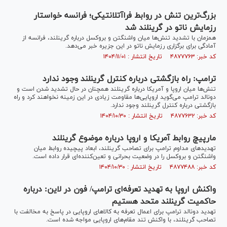
بزرگ‌ترین تنش در روابط فراآتلانتیکی؛ فرانسه خواستار
رزمایش ناتو در گرینلند شد
همزمان با تشدید تنش‌ها میان واشنگتن و بروکسل درباره گرینلند، فرانسه از
آمادگی برای برگزاری رزمایش ناتو در این جزیره خبر می‌دهد.
کد خبر: ۴۸۷۷۷۶۳ تاریخ انتشار : ۱۴۰۴/۱۱/۰۱
ترامپ: راه بازگشتی درباره کنترل گرینلند وجود ندارد
تنش‌ها میان اروپا و آمریکا درباره گرینلند همچنان در حال تشدید شدن است و
دونالد ترامپ می‌گوید اروپایی‌ها مقاومت زیادی در این زمینه نخواهند کرد و راه
بازگشتی درباره کنترل گرینلند وجود ندارد.
کد خبر: ۴۸۷۷۶۳۲ تاریخ انتشار : ۱۴۰۴/۱۰/۳۰
مارپیچ روابط آمریکا و اروپا درباره موضوع گرینلند
تهدیدهای مداوم ترامپ برای تصاحب گرینلند، ابعاد پیچیده روابط میان
واشنگتن و بروکسل را در وضعیت بحرانی و تعین‌کننده‌ای قرار داده است.
کد خبر: ۴۸۷۷۴۸۸ تاریخ انتشار : ۱۴۰۴/۱۰/۳۰
واکنش اروپا به تهدید تعرفه‌ای ترامپ/ فون در لاین: درباره
حاکمیت گرینلند متحد هستیم
تهدید دونالد ترامپ برای اعمال تعرفه به کالاهای اروپایی در پاسخ به مخالفت با
تصاحب گرینلند، با واکنش تند مقام‌های اروپایی مواجه شده است.