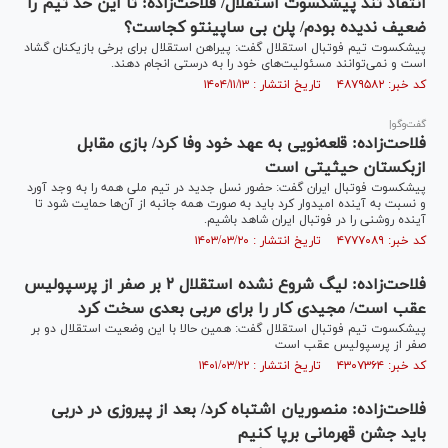
انتقاد تند پیشکسوت استقلال/ فلاحت‌زاده: تا این حد تیم را
ضعیف ندیده بودم/ پلن بی ساپینتو کجاست؟
پیشکسوت تیم فوتبال استقلال گفت: پیراهن استقلال برای برخی بازیکنان گشاد
است و نمی‌توانند مسئولیت‌های خود را به درستی انجام دهند.
کد خبر: ۴۸۷۹۵۸۲ تاریخ انتشار : ۱۴۰۴/۱۱/۱۳
گفت‌وگو|
فلاحت‌زاده: قلعه‌نویی به عهد خود وفا کرد/ بازی مقابل
ازبکستان حیثیتی است
پیشکسوت فوتبال ایران گفت: حضور نسل جدید در تیم ملی همه را به وجد آورد
و نسبت به آینده امیدوار کرد باید به صورت همه جانبه از آن‌ها حمایت شود تا
آینده روشنی را در فوتبال ایران شاهد باشیم.
کد خبر: ۴۷۷۷۰۸۹ تاریخ انتشار : ۱۴۰۳/۰۳/۲۰
فلاحت‌زاده: لیگ شروع نشده استقلال ۲ بر صفر از پرسپولیس
عقب است/ مجیدی کار را برای مربی بعدی سخت کرد
پیشکسوت تیم فوتبال استقلال گفت: همین حالا با این وضعیت استقلال دو بر
صفر از پرسپولیس عقب است
کد خبر: ۴۳۰۷۳۶۴ تاریخ انتشار : ۱۴۰۱/۰۳/۲۲
فلاحت‌زاده: منصوریان اشتباه کرد/ بعد از پیروزی در دربی
باید جشن قهرمانی برپا کنیم