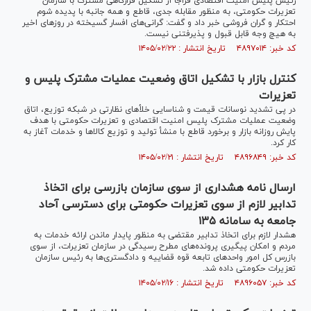
رئیس پلیس امنیت اقتصادی فراجا از تشکیل قرارگاهی مشترک با سازمان
تعزیرات حکومتی، به منظور مقابله جدی، قاطع و همه جانبه با پدیده شوم
احتکار و گران فروشی خبر داد و گفت: گرانی‌های افسار گسیخته در روز‌های اخیر
به هیچ وجه قابل قبول و پذیرفتنی نیست.
کد خبر: ۴۸۹۷۰۱۴ تاریخ انتشار : ۱۴۰۵/۰۲/۲۲
کنترل بازار با تشکیل اتاق وضعیت عملیات مشترک پلیس و
تعزیرات
در پی تشدید نوسانات قیمت و شناسایی خلأ‌های نظارتی در شبکه توزیع، اتاق
وضعیت عملیات مشترک پلیس امنیت اقتصادی و تعزیرات حکومتی با هدف
پایش روزانه بازار و برخورد قاطع با منشأ تولید و توزیع کالا‌ها و خدمات آغاز به
کار کرد.
کد خبر: ۴۸۹۶۸۴۹ تاریخ انتشار : ۱۴۰۵/۰۲/۲۱
ارسال نامه هشداری از سوی سازمان بازرسی برای اتخاذ
تدابیر لازم از سوی تعزیرات حکومتی برای دسترسی آحاد
جامعه به سامانه ۱۳۵
هشدار لازم برای اتخاذ تدابیر مقتضی به منظور پایدار ماندن ارائه خدمات به
مردم و امکان پیگیری پرونده‌های مطرح رسیدگی در سازمان تعزیرات، از سوی
بازرس کل امور واحد‌های تابعه قوه قضاییه و دادگستری‌ها به رئیس سازمان
تعزیرات حکومتی داده شد.
کد خبر: ۴۸۹۶۰۵۷ تاریخ انتشار : ۱۴۰۵/۰۲/۱۶