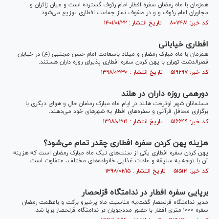
همزمان با ماه رمضان سفره افطار امام رئوف گسترده است و میان زائران و
مجاوران امام رئوف و و در صفوف نماز جماعت افطاری توزیع می‌شود.
کد خبر: ۸۰۷۴۸۱ تاریخ انتشار : ۱۴۰۱/۰۱/۲۲
افطاری خیابانی
همزمان با ماه مبارک رمضان و میلاد باسعادت امام حسن مجتبی (ع) در خیابان
قصرالدشت تهران با پهن کردن سفره افطاری پذیرای روزه داران هستند.
کد خبر: ۵۱۹۲۹۷ تاریخ انتشار : ۱۳۹۸/۰۲/۳۰
دورهمی روزه داران در هلند
مسلمانان شهر اوترخت هلند در ایام ماه مبارک رمضان حال و هوای دیگری با
برگزاری محافل قرآنی و سفره‌های افطار به شهر‌های خود می‌دهند.
کد خبر: ۵۱۶۶۴۹ تاریخ انتشار : ۱۳۹۸/۰۲/۲۱
هزینه پهن کردن سفره افطاری چقدر تمام می‌شود؟
پهن کردن سفره افطاری یکی از سنت‌های نیک ماه مبارک رمضان است که هزینه
آن با توجه به سلیقه و عادات غذایی خانواده‌های مختلف، متفاوت است.
کد خبر: ۵۱۵۱۲۱ تاریخ انتشار : ۱۳۹۸/۰۲/۱۵
برپایی سفره افطار در ندامتگاه قزلحصار
مدیر ندامتگاه قزلحصار گفت:به مناسبت ماه پرخیرو برکت و باعظمت رمضان
سفره ۱۰۰۰ متری افطار با حضور مددجویان در ندامتگاه قزلحصار برپا شد.