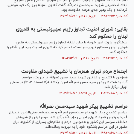
نماینده ارامنه اصفهان و جنوب کشور در مجلس شورای اسلامی ضمن تشریح
ابعاد شخصیتی شهید سیدحسن نصرالله، گفت که وی نمونه بارز یک فرد مردمی،
فرمانده و یک رهبر جدی عرصه مقاومت بود.‌
کد خبر: ۴۸۲۲۲۵۶ تاریخ انتشار : ۱۴۰۳/۱۲/۰۷
بقایی: شورای امنیت تجاوز رژیم صهیونیستی به قلمروی
لبنان را محکوم کند
سخنگوی وزارت امور خارجه با بیان اینکه تجاوز رژیم صهیونیستی به قلمرو
هوایی لبنان مصداق تروریسم است، اعلام کرد که شورای امنیت باید این اقدام را
محکوم کند.
کد خبر: ۴۸۲۲۱۱۲ تاریخ انتشار : ۱۴۰۳/۱۲/۰۶
اجتماع مردم تهران همزمان با تشییع شهدای مقاومت
همزمان با تشییع و تدفین شهید سید حسن نصرالله در بیروت، مراسم
گرامیداشت شهیدان سید حسن نصرالله امروز یکشنبه(۵ اسفند ۱۴۰۳) در مصلی
تهران برگزار شد.
کد خبر: ۴۸۲۲۰۸۸ تاریخ انتشار : ۱۴۰۳/۱۲/۰۵
مراسم تشییع پیکر شهید سیدحسن نصرالله
مراسم تشییع پیکر شهیدان سیدحسن نصرالله و سیدهاشم صفی‌الدین، دبیرکل
فقید و رئیس فقید شورای اجرایی حزب‌الله برگزار شد. مردم لبنان از شهر‌های
مختلف سراسر این کشور و همچنین مردم و مقام‌های بسیاری از کشور‌ها برای
حضور در این مراسم باشکوه خود را به بیروت رسانده‌اند.
کد خبر: ۴۸۲۲۰۶۸ تاریخ انتشار : ۱۴۰۳/۱۲/۰۵