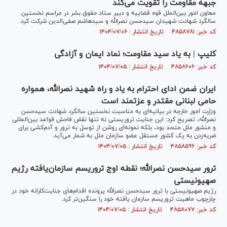
جبهه مقاومت را تقویت می‌کند
معاون امور بین‌الملل قوه قضاییه و دبیر ستاد حقوق بشر در مراسم نخستین
سالگرد شهادت شهیدان سیدحسن نصرالله و سیدهاشم صفی‌الدین شرکت کرد.
کد خبر: ۴۸۵۸۷۸۱ تاریخ انتشار : ۱۴۰۴/۰۷/۰۶
کلیپ | به یاد سید مقاومت؛ نماد ایمان و آزادگی
کد خبر: ۴۸۵۸۶۰۶ تاریخ انتشار : ۱۴۰۴/۰۷/۰۵
ایران ضمن ادای احترام به یاد و راه شهید نصرالله، همواره
حامی لبنانی مقتدر و عزتمند است
وزارت امور خارجه در بیانیه‌ای به مناسبت نخستین سالگرد شهادت سیدحسن
نصرالله، تصریح کرد: این جنایت تروریستی نه تنها نقض فاحش قواعد بین‌المللی
و منشور ملل متحد بود، بلکه نمونه‌ای روشن از توسل به ترور و آدم‌کشی برای
ضربه‌زدن به یک کشور مستقل عضو سازمان ملل به شمار می‌آید.
کد خبر: ۴۸۵۸۵۹۶ تاریخ انتشار : ۱۴۰۴/۰۷/۰۵
ترور سیدحسن نصرالله؛ نقطه اوج تروریسم سازمان‌یافته رژیم
صهیونیستی
رژیم صهیونیستی با ترور سیدحسن نصرالله پرونده اقدام‌های جنایت‌کارانه خود در
چارچوب ماهیت تروریسم سازمان یافته خود را سنگین‌تر کرد.
کد خبر: ۴۸۵۸۰۷۷ تاریخ انتشار : ۱۴۰۴/۰۷/۰۵