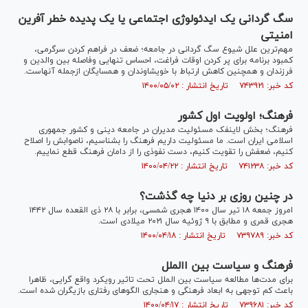
سگ گردانی یک ایدئولوژی اجتماعی یا یک پدیده خطر آفرین
امنیتی
مهم‌ترین علل شیوع سگ گردانی در جامعه؛ ضعف در فراهم کردن سرگرمی،
کمبود برنامه برای پر کردن اوقات فراغت، احساس تنهایی وفاصله بین والدین و
فرزندان و همچنین کاهش ارتباط با خویشاوندان و همسایگان ازجمله آنهاست.
کد خبر: ۷۴۳۹۲۱ تاریخ انتشار : ۱۴۰۰/۰۵/۰۲
فرهنگ؛ اولویت اول کشور
فرهنگ؛ بخش لاینفک مسئولیت مدیران در جامعه دینی و کشور جمهوری
اسلامی ایران است. ما مسئولیت داریم فرهنگ را بشناسیم، ناصوابش را اصلاح
کنیم، ضعفش را تقویت کنیم، دست نفوذی را از دامان فرهنگ قطع نماییم.
کد خبر: ۷۴۱۲۳۸ تاریخ انتشار : ۱۴۰۰/۰۴/۲۲
در چنین روزی بر دنیا چه گذشت؟
امروز جمعه ۱۸ تیر سال ۱۴۰۰ هجری شمسی، برابر با ۲۸ ذی القعده سال ۱۴۴۲
هجری قمری و مطابق با ۹ ژوئیه سال ۲۰۲۱ میلادی است.
کد خبر: ۷۳۹۷۸۹ تاریخ انتشار : ۱۴۰۰/۰۴/۱۸
فرهنگ و سیاست بین االملل
برای مدت‌ها مطالعه سیاست بین الملل تحت تاثیر رویکرد واقع گرایی، ظاهرا
باعث کم توجهی به ابعاد فرهنگی و هنجاری الگو‌های رفتاری بازیگران شده است.
کد خبر: ۷۳۹۶۸۱ تاریخ انتشار : ۱۴۰۰/۰۴/۱۷