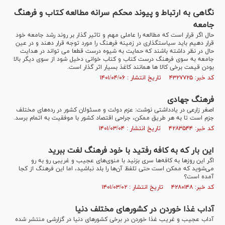
نگاهی به ارتباط و پیوند محکم سرانه مطالعه کتاب و فرهنگ
جامعه
حال اگر قرار است که مطالعه را عاملی مهم و تاثیر گذار بر روند رشد جامعه خود
قرار دهیم باید سیاستگذاری در زمینه فرهنگ را مورد توجه قرار دهند و در عین
حال در نظر داشته باشند که حمایت به شیوه درست قطعا می تواند در هدایت
جامعه به سوی فرهنگ درست کتاب و کتاب خوانی دخیل شود از سوی دیگر بالا
بودن قیمت برخی کالا ها همانند کاغذ بسیار اثر گذار است.
کد خبر: ۴۳۲۷۷۲۵ تاریخ انتشار : ۱۴۰۱/۰۴/۰۶
فرهنگ جهادی
اصغر زارعی در یادداشتی نوشت: عزم دولت و مسئولان کشور در رده‌های مختلف
جزم است تا به هر طریق ممکن، جراحی اقتصاد کشور با موفقیت به اتمام برسد.
کد خبر: ۴۲۸۳۵۴۴ تاریخ انتشار : ۱۴۰۱/۰۳/۰۴
این بار که به کافه رفتید با خود فرهنگ لغت ببرید
اگر این روزها به کافه‌‌ها سری بزنید با منوی‌های عجیب و غریبی رو به رو
می‌شوید که ممکن است حتی تلفظ آن‌ها را بلد نباشید، اما این فرهنگ از کجا
آمده است؟
کد خبر: ۴۲۸۰۱۴۸ تاریخ انتشار : ۱۴۰۱/۰۳/۰۲
آداب غذا خوردن در کشور‌های مختلف دنیا
آداب عجیب و غریب غذا خوردن در برخی کشور‌های دنیا در گزارشی منتشر شده