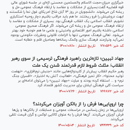
خبرگزاری میزان-حجت الاسلام والمسلمین محسنی اژه‌ای در جلسه شورای عالی
قوه قضاییه گفت:بسیاری از مشکلات و مفاسد با ارتقاء فرهنگ عمومی حل و
ریشه کن می‌شوند. دانشجویان در روز ۱۳ آبان شاخ امریکای غول نما را شکستند و
ابهت دروغینش را فرو ریختند. ما هم باید مراقب باشیم دچار روحیه استکباری
نشویم. انقلاب اسلامی یک انقلاب فرهنگی بود. بسیاری از مشکلات و مفاسد با
ارتقاء فرهنگ عمومی حل و ریشه کن می‌شوند. اگر فرهنگ صحیح عمومی
اسلامی داشته باشیم امور اقتصادی وامنیتی و علمی ما هم خودبه خود بهتر
می‌شود. تعالی فرهنگ عمومی تنها با الزامات قانونی ومقررات حکومتی بوجود
نمی‌آید ونیازمند فرهنگ سازی وکمک رسانه‌ها وصاحبان قلم و خطابه است.
کد خبر: ۷۷۰۵۶۹ تاریخ انتشار : ۱۴۰۰/۰۸/۱۰
جهاد تبیین؛ تازه‌ترین راهبرد فرهنگی ترسیمی از سوی رهبر
انقلاب/ مثلث شروط لازم قدرتمند شدن یک ملت
رهبر حکیم انقلاب پیش‌تر از کلیدواژه‌هایی مانند «جنبش نرم‌افزاری»، «نهضت
تولید محتوا»، «کار تمیز فرهنگی»، «فعالیت آتش به اختیار»، «افسران جنگ
نرم» و ... استفاه کرده بودند و عبارت «جهاد تبیین» را می‌توان ادامه‌ای بر
سیاست کلی فرهنگی ایشان برای مدیریت کشور قلمداد کرد.
کد خبر: ۷۶۶۸۷۲ تاریخ انتشار : ۱۴۰۰/۰۷/۲۶
چرا اروپایی‌ها فرش را از بالکن آویزان می‌کردند؟
اروپایی‌ها در زمان رنسانس در مراسمات عمومی و مسابقات از بالکن‌ها و پل‌ها
فرش آویزان می‌کردند. آن‌ها فرش را به عنوان کالایی لوکس و گران قیمت تلقی
می‌کردند.
کد خبر: ۷۴۴۳۳۹ تاریخ انتشار : ۱۴۰۰/۰۵/۰۴