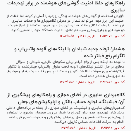
راهکار‌های حفظ امنیت گوشی‌های هوشمند در برابر تهدیدات
سایبری
افزایش استفاده از گوشی‌های هوشمند زندگی روزمره را آسان‌تر کرده، اما غفلت از
امنیت این ابزار مهم می‌تواند شما را در معرض کلاهبرداری‌ها و حملات سایبری
قرار دهد. با رعایت نکاتی مانند فعال‌سازی رمز عبور قوی، استفاده از احراز هویت
دو مرحله‌ای و به‌روزرسانی سیستم عامل، امنیت دستگاه خود را تضمین کنید.
کد خبر: ۴۸۱۲۹۷۹ تاریخ انتشار : ۱۴۰۳/۱۰/۱۵
هشدار/ ترفند جدید شیادان با لینک‌های آلوده واتس‌اپ و
تلگرام رفع فیلتر شده
با توجه به اینکه پس از رفع فیلتر برخی سکو‌های خارجی، شیادان و سارقان
مجازی در حال انتشار لینک‌های آلوده تحت عنوان واتس‌اپ فیلترنشده یا تلگرام
فیلترنشده برای سرقت اطلاعات کاربران هستند، پلیس فتا نسبت به این موضوع
به شهروندان هشدار داده است.
کد خبر: ۴۸۱۲۰۰۹ تاریخ انتشار : ۱۴۰۳/۱۰/۰۹
کلاهبرداری سایبری در فضای مجازی و راهکار‌های پیشگیری از
آن/ فیشینگ، اجاره حساب بانکی و اپلیکیشن‌های جعلی
کلاهبرداری‌های سایبری و فیشینگ در فضای مجازی، از جمله در برنامه‌های داخلی
مانند شاد، تهدیدی جدی برای کاربران به شمار می‌رود. مجرمان سایبری با استفاده
از روش‌های مختلف همچون جعل پیام‌های پشتیبانی و درخواست‌های فریبنده،
اقدام به سرقت اطلاعات حساس کاربران می‌کنند.
کد خبر: ۴۸۱۱۹۹۲ تاریخ انتشار : ۱۴۰۳/۱۰/۰۹