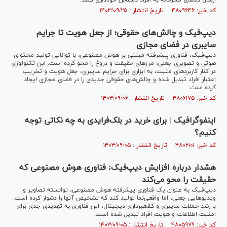
ارسال کد‌های محرمانه به افراد ناشناس خودداری کنند.
کد خبر: ۴۸۰۹۶۴۶ تاریخ انتشار : ۱۴۰۳/۰۹/۲۵
دیپ‌فیک و چالش‌های حقوقی؛ از جعل هویت تا جرایم
سایبری در فضای مجازی
دیپ‌فیک، فناوری پیشرفته مبتنی بر هوش مصنوعی، با توانایی تولید محتوای
صوتی و تصویری جعلی، مرز‌های حقیقت و دروغ را محو کرده است. این تکنولوژی
در کنار کاربرد‌های مثبت، به ابزاری برای جرایم سایبری، جعل هویت و تخریب
اعتبار افراد تبدیل شده و چالش‌های حقوقی جدیدی را در فضای مجازی ایجاد
کرده است.
کد خبر: ۴۸۰۶۱۷۵ تاریخ انتشار : ۱۴۰۳/۰۹/۰۶
اینفوگرافیک | برای خرید در بلک‌فرایدی به چه نکاتی توجه
کنیم؟
کد خبر: ۴۸۰۶۱۰۱ تاریخ انتشار : ۱۴۰۳/۰۹/۰۵
هشدار درباره افزایش دیپ‌فیک: فناوری هوش مصنوعی که
حقیقت را محو می‌کند
دیپ‌فیک به عنوان یک فناوری پیشرفته هوش مصنوعی، توانسته تصاویر و
ویدیو‌هایی جعلی، اما واقعی‌نما تولید کند که تشخیص آنها را دشوار کرده است.
با رشد حملات سایبری و کلاهبرداری دیجیتال، این فناوری به تهدیدی جدی برای
امنیت اطلاعات و هویت افراد تبدیل شده است.
کد خبر: ۴۸۰۵۹۷۹ تاریخ انتشار : ۱۴۰۳/۰۹/۰۵