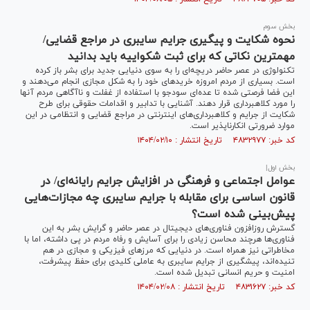
بخش سوم
نحوه شکایت و پیگیری جرایم سایبری در مراجع قضایی/
مهمترین نکاتی که برای ثبت شکواییه باید بدانید
تکنولوژی در عصر حاضر دریچه‌ای را به سوی دنیایی جدید برای بشر باز کرده
است. بسیاری از مردم امروزه خرید‌های خود را به شکل مجازی انجام می‌دهند و
این فضا فرصتی شده تا عده‌ای سودجو با استفاده از غفلت و ناآگاهی مردم آنها
را مورد کلاهبرداری قرار دهند. آشنایی با تدابیر و اقدامات حقوقی برای طرح
شکایت از جرایم و کلاهبرداری‌های اینترنتی در مراجع قضایی و انتظامی در این
موارد ضرورتی انکارناپذیر است.
کد خبر: ۴۸۳۲۹۷۷ تاریخ انتشار : ۱۴۰۴/۰۲/۱۰
بخش اول|
عوامل اجتماعی و فرهنگی در افزایش جرایم رایانه‌ای/ در
قانون اساسی برای مقابله با جرایم سایبری چه مجازات‌هایی
پیش‌بینی شده است؟
گسترش روزافزون فناوری‌های دیجیتال در عصر حاضر و گرایش بشر به این
فناور‌ی‌ها هرچند محاسن زیادی را برای آسایش و رفاه مردم در پی داشته، اما با
مخاطراتی نیز همراه است. در دنیایی که مرز‌های فیزیکی و مجازی در هم
تنیده‌اند، پیشگیری از جرایم سایبری به عاملی کلیدی برای حفظ پیشرفت،
امنیت و حریم انسانی تبدیل شده است.
کد خبر: ۴۸۳۱۶۲۷ تاریخ انتشار : ۱۴۰۴/۰۲/۰۸