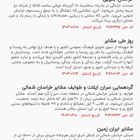
مستند «زندگی در بادیه» سه‌شنبه ۲۰ آبان‌ماه حوالی ساعت ۱۵:۱۵ از شبکه دو
سیما پخش می‌شود؛ اثری تماشایی که تماشاگر را به عمق زیست‌بوم خراسان
جنوبی می‌برد، جایی که سختی و زیبایی، هم‌خانه‌اند و زندگی با ریتم باد و شن،
معنای دیگری پیدا می‌کند.
کد خبر: ۴۸۶۶۳۱۵ تاریخ انتشار : ۱۴۰۴/۰۸/۲۰
روز ملی عشایر
۱۵ مهرماه از سوی شورای فرهنگ عمومی کشور و با هدف ارج نهادن به روستا و
فرهنگ روستایی، به نام روز روستا و عشایر، نام‌گذاری شده است. روستاییان و
عشایر در رشد اقتصادی و توسعه کشور نقش کلیدی ایفا می‌کنند و نباید حضور
آنها را نادیده گرفت. نوع زندگی و سبک زندگی روستاییان و به خصوص عشایر،
آن‌ها به را مردمانی غیور و صبور تبدیل کرده است.
کد خبر: ۴۸۶۰۲۰۴ تاریخ انتشار : ۱۴۰۴/۰۷/۱۴
گردهمایی سران ایلات و طوایف عشایر خراسان شمالی
طوایف و عشایر خراسان شمالی در منطقه تخت میرزا گرد هم آمدند. عشایر
خراسان شمالی با جمعیتی بیش از ۳۰ هزار نفر که شامل سه درصد جمعیت
استان می‌شود، در قالب ۲ ایل زعفرانلو و شادلو و ۳۸ طایفه با شیوه‌های سنتی
کوچ رو و نیمه کوچ رو در این استان ساکن هستند.
کد خبر: ۴۸۳۸۹۴۳ تاریخ انتشار : ۱۴۰۴/۰۳/۱۰
عشایر ایران زمین
استان خراسان شمالی در شمال شرق ایران هرساله میزبان بیش از ۵۰۰۰ تن از