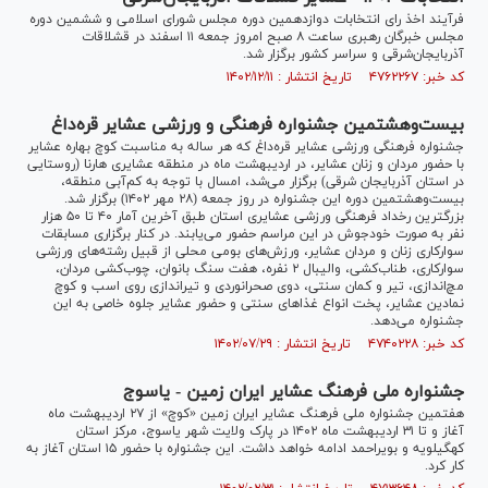
فرآیند اخذ رای انتخابات دوازدهمین دوره مجلس شورای اسلامی و ششمین دوره
مجلس خبرگان رهبری ساعت ۸ صبح امروز جمعه ۱۱ اسفند در قشلاقات
آذربایجان‌شرقی و سراسر کشور برگزار شد.
کد خبر: ۴۷۶۲۲۶۷ تاریخ انتشار : ۱۴۰۲/۱۲/۱۱
بیست‌‎و‌هشتمین جشنواره فرهنگی و ورزشی عشایر قره‌داغ
جشنواره فرهنگی ورزشی عشایر قره‌داغ که هر ساله به مناسبت کوچ بهاره عشایر
با حضور مردان و زنان عشایر، در اردیبهشت ماه در منطقه عشایری هارنا (روستایی
در استان آذربایجان شرقی) برگزار می‌شد، امسال با توجه به کم‌آبی منطقه،
بیست‌و‌هشتمین دوره این جشنواره در روز جمعه (۲۸ مهر ۱۴۰۲) برگزار شد.
بزرگترین رخداد فرهنگی ورزشی عشایری استان طبق آخرین آمار ۴۰ تا ۵۰ هزار
نفر به صورت خودجوش در این مراسم حضور می‌یابند. در کنار برگزاری مسابقات
سوارکاری زنان و مردان عشایر، ورزش‌های بومی محلی از قبیل رشته‌های ورزشی
سوارکاری، طناب‌کشی، والیبال ۲ نفره، هفت سنگ بانوان، چوب‌کشی مردان،
مچ‌اندازی، تیر‌ و‌ کمان سنتی، دوی صحرانوردی و تیراندازی روی اسب و کوچ
نمادین عشایر، پخت انواع غذا‌های سنتی و حضور عشایر جلوه خاصی به این
جشنواره می‌دهد.
کد خبر: ۴۷۴۰۲۲۸ تاریخ انتشار : ۱۴۰۲/۰۷/۲۹
جشنواره ملی فرهنگ عشایر ایران زمین - یاسوج
هفتمین جشنواره ملی فرهنگ عشایر ایران زمین «کوچ» از ۲۷ اردیبهشت ماه
آغاز و تا ۳۱ اردیبهشت ماه ۱۴۰۲ در پارک ولایت شهر یاسوج، مرکز استان
کهگیلویه و بویراحمد ادامه خواهد داشت. این جشنواره با حضور ۱۵ استان آغاز به
کار کرد.