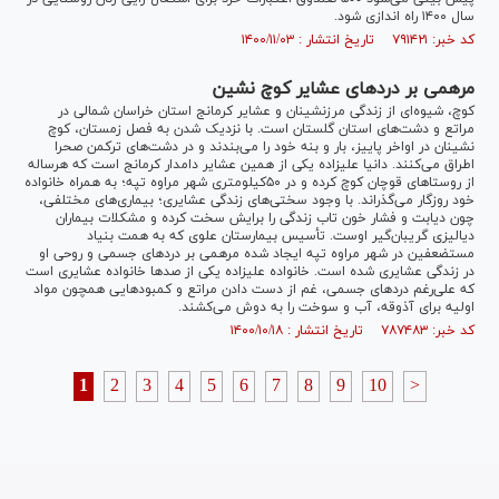
سال ۱۴۰۰ راه اندازی شود.
کد خبر: ۷۹۱۴۲۱ تاریخ انتشار : ۱۴۰۰/۱۱/۰۳
مرهمی بر دردهای عشایر کوچ نشین
کوچ، شیوه‌ای از زندگی مرزنشینان و عشایر کرمانج استان خراسان شمالی در
مراتع و دشت‌های استان گلستان است. با نزدیک شدن به فصل زمستان، کوچ
نشینان در اواخر پاییز، بار و بنه خود را می‌بندند و در دشت‌های ترکمن صحرا
اطراق می‌کنند. دانیا علیزاده یکی از همین عشایر دامدار کرمانج است که هرساله
از روستا‌های قوچان کوچ کرده و در ۵۰کیلومتری شهر مراوه تپه؛ به همراه خانواده
خود روزگار می‌گذراند. با وجود سختی‌های زندگی عشایری؛ بیماری‌های مختلفی،
چون دیابت و فشار خون تاب زندگی را برایش سخت کرده و مشکلات بیماران
دیالیزی گریبان‌گیر اوست. تأسیس بیمارستان علوی که به همت بنیاد
مستضعفین در شهر مراوه تپه ایجاد شده مرهمی بر درد‌های جسمی و روحی او
در زندگی عشایری شده است. خانواده علیزاده یکی از صد‌ها خانواده عشایری است
که علی‌رغم درد‌های جسمی، غم از دست دادن مراتع و کمبود‌هایی همچون مواد
اولیه برای آذوقه، آب و سوخت را به دوش می‌کشند.
کد خبر: ۷۸۷۴۸۳ تاریخ انتشار : ۱۴۰۰/۱۰/۱۸
1
2
3
4
5
6
7
8
9
10
>