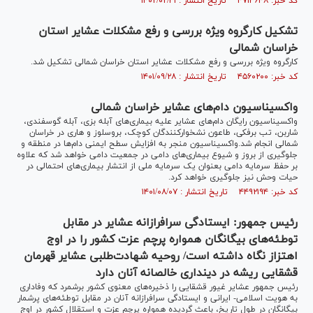
کد خبر: ۴۷۱۳۶۴۸ تاریخ انتشار : ۱۴۰۲/۰۲/۳۱
تشکیل کارگروه ویژه بررسی و رفع مشکلات عشایر استان
خراسان شمالی
کارگروه ویژه بررسی و رفع مشکلات عشایر استان خراسان شمالی تشکیل شد.
کد خبر: ۴۵۶۰۲۰۰ تاریخ انتشار : ۱۴۰۱/۰۹/۲۸
واکسیناسیون دام‌های عشایر خراسان شمالی
واکسیناسیون رایگان دام‌های عشایر علیه بیماری‌های آبله بزی، آبله گوسفندی،
شاربن، تب برفکی، طاعون نشخوارکنندگان کوچک، بروسلوز و هاری در خراسان
شمالی انجام شد.واکسیناسیون منجر به افزایش سطح ایمنی دام‌ها در منطقه و
جلوگیری از بروز و شیوع بیماری‌های دامی در جمعیت دامی خواهد شد که علاوه
بر حفظ سرمایه دامی بعنوان یک سرمایه ملی از انتشار بیماری‌های احتمالی در
حیات وحش نیز جلوگیری خواهد کرد.
کد خبر: ۴۴۹۲۱۹۴ تاریخ انتشار : ۱۴۰۱/۰۸/۰۷
رئیس جمهور: ایستادگی سرافرازانه عشایر در مقابل
توطئه‌های بیگانگان همواره پرچم عزت کشور را در اوج
اهتزاز نگاه داشته است/ روحیه شهادت‌طلبی عشایر قهرمان
قشقایی ریشه در دینداری خالصانه آنان دارد
رئیس جمهور عشایر غیور قشقایی را ذخیره‌های معنوی کشور برشمرد که وفاداری
به هویت اسلامی- ایرانی و ایستادگی سرافرازانه آنان در مقابل توطئه‌های پرشمار
بیگانگان در طول تاریخ، باعث گردیده همواره پرچم عزت و استقلال کشور در اوج