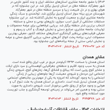
۱۴۰۳) با حضور جامعه عشایری استان‌های مختلف ایران و چند کشور خارجی در
شهر جعفرآباد منطقه مغان در استان اردبیل برگزار شد. در این جشنواره که در
هوای بهاری و در دل طبیعت زیبا و سرسبز منطقه مغان در شهر جعفرآباد
شهرستان مرزی بیله سوار استان اردبیل برگزاری شد، توانمندی و سبک زندگی
جامعه عشایری ایران و جمعیت کوچرو به نمایش گذاشته شد. در این جشنواره
مسابقات مختلفی از قبیل اسب سواری، بازی‌های بومی و محلی و مسابقه
انتخاب برترین شتر منطقه برگزار شد. برپایی غرفه‌هایی برای عرضه محصولات و
تولیدات جامعه عشایری، صنایع دستی و نمایش فرهنگ و آداب و رسوم و
معرفی ظرفیت‌های بی‌نظیر گردشگری استان‌های مختلف کشور، معرفی بهترین
محصولات لبنی، برنامه پخت انواع آش‌های محلی، برپایی آلاچیق محلی و عرضه
و نمایش لباس سنتی از جمله برنامه‌های این جشنواره بود.
کد خبر: ۴۷۷۰۰۹۷ تاریخ انتشار : ۱۴۰۳/۰۲/۰۷
عشایر همدان
استان همدان با مساحت ۱۹۴۹۳ کیلومتر مربع در غرب ایران واقع شده است.
همدان به سبب وجود اقلیم و منطقه‌ی جغرافیایی کوهستانی و سرد دارای ایلات
و عشایر کوچ رویی است که ییلاق و قشلاق آن‌ها، زمان‌های کوچ، شیوه‌ی زندگی
اجتماعی این مردمان و شیوه‌ی معیشت آن‌ها جلوه‌های زیبایی از زندگی
اجتماعی را به وجود آورده‌اند که امروزه به یکی از مهم‌ترین جاذبه‌های اجتماعی
استان همدان تبدیل شده است. دامداری در استان همدان به علت تنوع آب و
هوایی و وجود مراتع از رونق خاصی برخوردار است. شیوه‌ی دامداری به صورت
سنتی بوده و همین امر می‌تواند در زمینه‌ی توسعه گردشگری و جذب توریست
مورد استفاده واقع شود.
کد خبر: ۴۷۶۵۴۷۸ تاریخ انتشار : ۱۴۰۳/۰۱/۰۳
انتخابات ۱۴۰۲ - عشایر قشلاقات آذربایجان‌شرقی