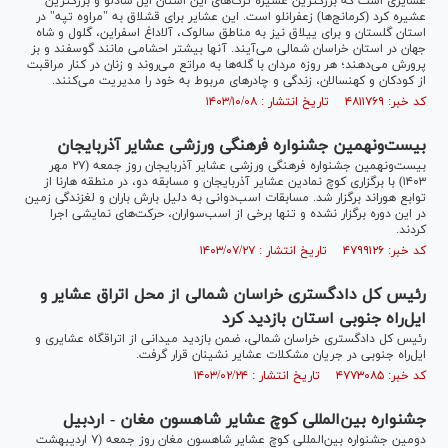
عشایری است که بزرگترین عشیره ترک‌های این استان ایل شادلو و بزرگترین
عشیره کرد (کرمانج‌ها) زعفرانلو است. این عشایر برای قشلاق به "مراوه تپه" در
استان گلستان و برای ییلاق نیز به مناطق سالوک، آلاداغ اسفراین، گلول و شاه
جهان در استان خراسان شمالی می‌آیند. آنها بیشتر احشامی مانند گوسفند و بز
پرورش می‌دهند؛ هر روزه مردان با گله‌ها به مراتع می‌روند و زنان در کنار مراقبت
از کودکان و کهنسالان، زندگی و چادر‌های مربوط به خود را مدیریت می‌کنند.
کد خبر: ۴۸۱۱۷۶۹ تاریخ انتشار : ۱۴۰۳/۱۰/۰۸
بیست‌ونهمین جشنواره فرهنگی ورزشی عشایر آذربایجان
بیست‌ونهمین جشنواره فرهنگی ورزشی عشایر آذربایجان روز جمعه (۲۷ مهر
۱۴۰۳) با برگزاری کوچ نمادین عشایر آذربایجان و مسابقه دو، در منطقه هارنا از
توابع هوراند برگزار شد. مسابقات اسب‌دوانی به دلیل بارش باران و لغزندگی زمین
در این دوره برگزار نشده و تنها برخی از اسب‌سواران، حرکت‌های نمایشی اجرا
کردند.
کد خبر: ۴۷۹۹۱۲۶ تاریخ انتشار : ۱۴۰۳/۰۷/۲۷
رئیس کل دادگستری خراسان شمالی از محل اتراق عشایر و
ایل‌راه جنوبی استان بازدید کرد
رئیس کل دادگستری خراسان شمالی، ضمن بازدید میدانی از اتراقگاه عشایری و
ایل‌راه جنوبی در جریان مشکلات عشایر نشینان قرار گرفت.
کد خبر: ۴۷۷۳۰۸۵ تاریخ انتشار : ۱۴۰۳/۰۲/۲۴
جشنواره بین‌المللی کوچ عشایر شاهسون مغان - اردبیل
دومین جشنواره بین‌المللی کوچ عشایر شاهسون مغان روز جمعه (۷ اردیبهشت