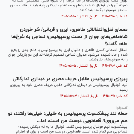
تهران گفت: برگزاری رقابت‌ها در سه مرحله و با شیوه فعلی، تصمیمی است که
نمونه آن را در فوتبال دنیا ندیده‌ام و معتقدم بازیکنان پایه باید در قالب همان
ساختار مرسوم لیگ‌ها رشد کنند.
کد خبر: ۴۹۱۰۴۹۸ تاریخ انتشار : ۱۴۰۵/۰۵/۱۰
معمای نقل‌وانتقالاتی طاهری، ایری و قربانی/ سُر خوردن
شاه‌ماهی‌های جوان از دست پرسپولیس؛ نساجی به سُرخ‌ها
«نه» گفت؟
انتقال احتمالی کسری طاهری و دانیال ایری به پرسپولیس با مانع جدی روبه‌رو
شده و حالا شنیده می‌شود مدیران نساجی تصمیم گرفته‌اند این دو بازیکن جوان
را به سرخپوشان نفروشند.
کد خبر: ۴۹۱۰۲۸۳ تاریخ انتشار : ۱۴۰۵/۰۵/۰۵
پیروزی پرسپولیس مقابل حریف مصری در دیداری تدارکاتی
تیم فوتبال پرسپولیس در دیداری تدارکاتی مقابل حریف مصری خود به پیروزی
رسید.
کد خبر: ۴۹۱۰۱۴۵ تاریخ انتشار : ۱۴۰۵/۰۵/۰۴
گفت‌و‌گو|
حمله تند پیشکسوت پرسپولیس به خلیلی: خیلی‌ها رفتند، تو
هم می‌روی!/ قلعه‌نویی دوست من است، اما...
پیشکسوت تیم فوتبال پرسپولیس گفت: فوتبال ما به ته دیگش رسیده؛
قلعه‌نویی هم تمام شده است. قلعه‌نویی دوست من است و برای او احترام