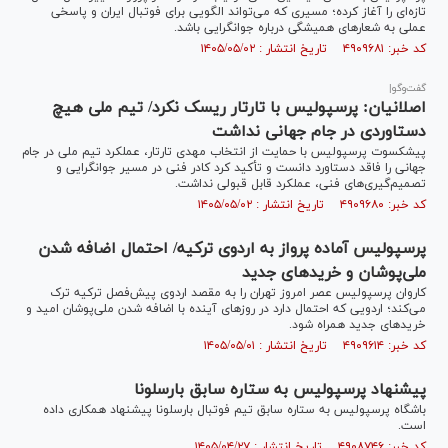
تازه‌ای را آغاز کرده؛ مسیری که می‌تواند الگویی برای فوتبال ایران و پاسخی
عملی به شعار‌های همیشگی درباره جوانگرایی باشد.
کد خبر: ۴۹۰۹۶۸۱ تاریخ انتشار : ۱۴۰۵/۰۵/۰۲
گفت‌و‌گو|
اصلانیان: پرسپولیس با تارتار ریسک نکرد/ تیم ملی هیچ
دستاوردی در جام جهانی نداشت
پیشکسوت پرسپولیس با حمایت از انتخاب مهدی تارتار، عملکرد تیم ملی در جام
جهانی را فاقد دستاورد دانست و تأکید کرد کادر فنی در مسیر جوانگرایی و
تصمیم‌گیری‌های فنی، عملکرد قابل قبولی نداشت.
کد خبر: ۴۹۰۹۶۸۰ تاریخ انتشار : ۱۴۰۵/۰۵/۰۲
پرسپولیس آماده پرواز به اردوی ترکیه/ احتمال اضافه شدن
ملی‌پوشان و خرید‌های جدید
کاروان پرسپولیس عصر امروز تهران را به مقصد اردوی پیش‌فصل ترکیه ترک
می‌کند؛ اردویی که احتمال دارد در روز‌های آینده با اضافه شدن ملی‌پوشان امید و
خرید‌های جدید همراه شود.
کد خبر: ۴۹۰۹۶۱۴ تاریخ انتشار : ۱۴۰۵/۰۵/۰۱
پیشنهاد پرسپولیس به ستاره سابق بارسلونا
باشگاه پرسپولیس به ستاره سابق تیم فوتبال بارسلونا پیشنهاد همکاری داده
است.
کد خبر: ۴۹۰۸۷۴۶ تاریخ انتشار : ۱۴۰۵/۰۴/۲۷