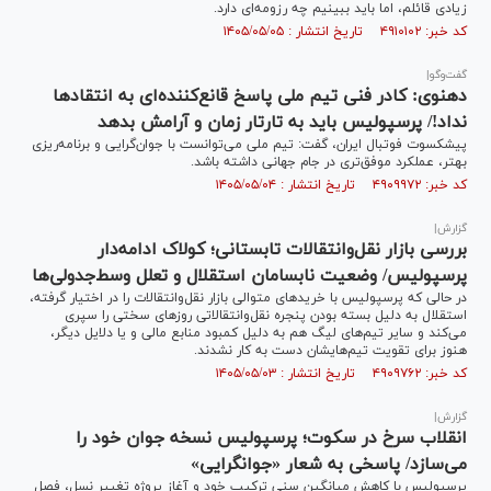
زیادی قائلم، اما باید ببینیم چه رزومه‌ای دارد.
کد خبر: ۴۹۱۰۱۰۲ تاریخ انتشار : ۱۴۰۵/۰۵/۰۵
گفت‌و‌گو|
دهنوی: کادر فنی تیم ملی پاسخ قانع‌کننده‌ای به انتقاد‌ها
نداد!/ پرسپولیس باید به تارتار زمان و آرامش بدهد
پیشکسوت فوتبال ایران، گفت: تیم ملی می‌توانست با جوان‌گرایی و برنامه‌ریزی
بهتر، عملکرد موفق‌تری در جام جهانی داشته باشد.
کد خبر: ۴۹۰۹۹۷۲ تاریخ انتشار : ۱۴۰۵/۰۵/۰۴
گزارش|
بررسی بازار نقل‌وانتقالات تابستانی؛ کولاک ادامه‌دار
پرسپولیس/ وضعیت نابسامان استقلال و تعلل وسط‌جدولی‌ها
در حالی که پرسپولیس با خرید‌های متوالی بازار نقل‌وانتقالات را در اختیار گرفته،
استقلال به دلیل بسته بودن پنجره نقل‌وانتقالاتی روز‌های سختی را سپری
می‌کند و سایر تیم‌های لیگ هم به دلیل کمبود منابع مالی و یا دلایل دیگر،
هنوز برای تقویت تیم‌هایشان دست به کار نشدند.
کد خبر: ۴۹۰۹۷۶۲ تاریخ انتشار : ۱۴۰۵/۰۵/۰۳
گزارش|
انقلاب سرخ در سکوت؛ پرسپولیس نسخه جوان خود را
می‌سازد/ پاسخی به شعار «جوانگرایی»
پرسپولیس با کاهش میانگین سنی ترکیب خود و آغاز پروژه تغییر نسل، فصل