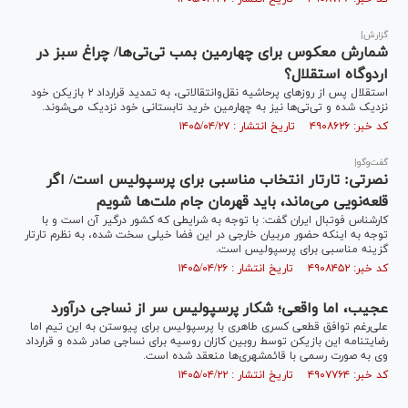
گزارش|
شمارش معکوس برای چهارمین بمب تی‌تی‌ها/ چراغ سبز در
اردوگاه استقلال؟
استقلال پس از روز‌های پرحاشیه نقل‌وانتقالاتی، به تمدید قرارداد ۲ بازیکن خود
نزدیک شده و تی‌تی‌ها نیز به چهارمین خرید تابستانی خود نزدیک می‌شوند.
کد خبر: ۴۹۰۸۶۲۶ تاریخ انتشار : ۱۴۰۵/۰۴/۲۷
گفت‌وگو|
نصرتی: تارتار انتخاب مناسبی برای پرسپولیس است/ اگر
قلعه‌نویی می‌ماند، باید قهرمان جام ملت‌ها شویم
کارشناس فوتبال ایران گفت: با توجه به شرایطی که کشور درگیر آن است و با
توجه به اینکه حضور مربیان خارجی در این فضا خیلی سخت شده، به نظرم تارتار
گزینه مناسبی برای پرسپولیس است.
کد خبر: ۴۹۰۸۴۵۲ تاریخ انتشار : ۱۴۰۵/۰۴/۲۶
عجیب، اما واقعی؛ شکار پرسپولیس سر از نساجی درآورد
علی‌رغم توافق قطعی کسری طاهری با پرسپولیس برای پیوستن به این تیم اما
رضایتنامه این بازیکن توسط روبین کازان روسیه برای نساجی صادر شده و قرارداد
وی به صورت رسمی با قائمشهری‌ها منعقد شده است.
کد خبر: ۴۹۰۷۷۶۴ تاریخ انتشار : ۱۴۰۵/۰۴/۲۲