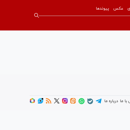
ی
عکس
پیوندها
با ما
درباره ما