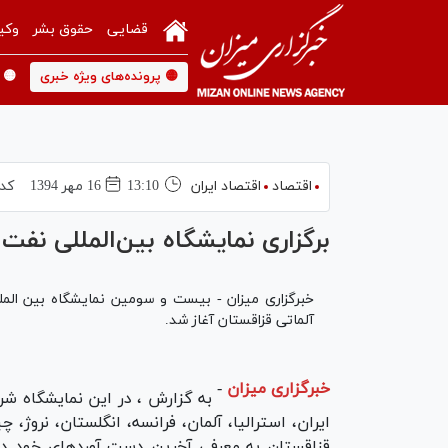
قضایی
حقوق بشر
وکی
🟡 پرونده‌های ویژه خبری
🟡 
اقتصاد
اقتصاد ایران
13:10
16 مهر 1394
کد 
برگزاری نمایشگاه بین‌المللی نفت 
آلماتی قزاقستان آغاز شد.
خبرگزاری میزان
-
به گزارش ، در این نمایشگاه شر
ایران، استرالیا، آلمان، فرانسه، انگلستان، نروژ، چ
قزاقستان به معرفی آخرین دست آوردهای خود در 