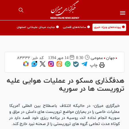
🟡 پرونده‌های ویژه خبری
🟡 سامانه‌های قضایی
🟡 جنایت میدان علیخانی اصفهان
جهان
عمومی
8:30
14 مهر 1394
کد خبر:
۸۴۳۳۲
چاپ
هدفگذاری مسکو در عملیات هوایی علیه
تروریست ها در سوریه
خبرگزاری میزان- در حالیکه ائتلاف باصطلاح بین المللی آمریکا
عملیات خاصی را در بمباران مواضع تروریست های داعش در عراق و
سوریه انجام نداده اند، روسیه در برنامه ریزی خود قصد دارد در
کوتاه مدت تمامی گروه های تروریستی را از صحنه نبرد خارج کند.