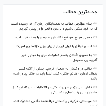
جدیدترین مطالب
پیام عراقچی خطاب به همسایگان: زمان آن فرا رسیده است
که به خود متکی باشیم و برادری واقعی را در پیش گیریم
یحیی سریع: مواضع نظامیان سعودی را هدف قرار دادیم
ادعای توافق با ایران این‌بار از زبان وزیر خزانه‌داری آمریکا
به تعویق افتادن پاسخ مقاومت عراق به تجاوز اخیر
آمریکایی سعودی
بقائی در واکنش به سخنان ترامپ: پیش از آنکه کسی
بتواند ادعای «غنائم جنگی» کند، ابتدا باید در جنگ پیروز شده
باشد
نقش لابی رژیم صهیونیستی در انتخابات آمریکا؛ آیپک از
حامیان مالی رقابت‌های انتخاباتی
عربستان، ترکیه و پاکستان توافقنامه دفاعی مشترک امضا