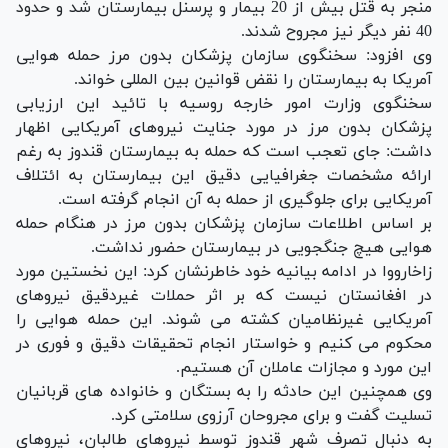
منجر به قتل بیش از 20 بیمار و پرسنل بیمارستان شد و حدود
40 نفر دیگر نیز مجروح شدند.
وی افزود: سخنگوی سازمان پزشکان بدون مرز حمله هوایی
آمریکا به بیمارستان را نقض قوانین بین المللی خواند.
سخنگوی وزارت امور خارجه روسیه با تائید این ارزیابی
پزشکان بدون مرز در مورد جنایت نیروهای آمریکایی اظهار
داشت: جای تعجب است که حمله به بیمارستان قندوز به رغم
ارائه مشخصات جغرافیایی دقیق این بیمارستان به ائتلاف
آمریکایی برای جلوگیری از حمله به آن انجام گرفته است.
بر اساس اطلاعات سازمان پزشکان بدون مرز در هنگام حمله
هوایی هیچ جنگجویی در بیمارستان حضور نداشت.
زاخارووا در ادامه بیانیه خود خاطرنشان کرد: این نخستین مورد
در افغانستان نیست که بر اثر حملات غیردقیق نیروهای
آمریکایی غیرنظامیان کشته می شوند. این حمله هوایی را
محکوم می کنیم و خواستار انجام تحقیقات دقیق و فوری در
این مورد و مجازات عاملان آن هستیم.
وی همچنین این حادثه را به بستگان و خانواده های قربانیان
تسلیت گفت و برای مجروحان آرزوی سلامتی کرد.
به دنبال تصرف شهر قندوز توسط نیروهای طالبان، نیروهای