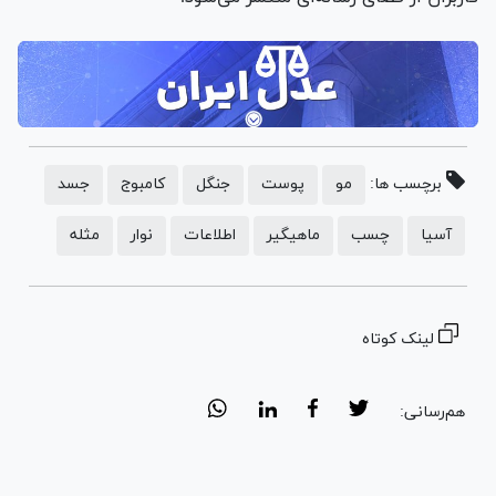
برچسب ها:
مو
پوست
جنگل
کامبوج
جسد
آسیا
چسب
ماهیگیر
اطلاعات
نوار
مثله
لینک کوتاه
هم‌رسانی: