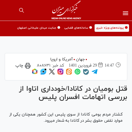
🟡 پرونده‌های ویژه خبری
🟡 سامانه‌های قضایی
🟡 جنایت میدان علیخانی اصفهان
جهان
آمریکا و اروپا
14:47
29 فروردين 1401
کد خبر:
۸۰۸۶۳۱
چاپ
قتل بومیان در کانادا/خودداری اتاوا از
بررسی اتهامات افسران پلیس
کشتار مردم بومی کانادا از سوی پلیس این کشور همچنان یکی از
موارد نقض حقوق بشر در کانادا به شمار می‎رود.