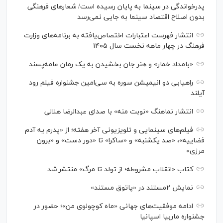
پدرخواندگی در سینما به پایان رسیده است/ شعارهای فرهنگی
بدون اصلاح اقتصاد سینما به جایی نمی‌رسد
انتشار فهرست اعتبارات اختصاص‌یافته به برنامه‌های وزارت
فرهنگ در چهار ماهه نخست سال ۱۴۰۵
«بامداد خمار» و هنر جان بخشیدن به یک رمان عامه‌پسند
راهیابی دو انیمیشن سوره به سی‌امین جشنواره فیلم رود
آیلند
انتشار نماهنگ «نوبت منه» با صدای عبدالرضا هلالی
فیلم‌های سینمایی و تلویزیونی آخر هفته؛ از «پدرم یه آدم
فضاییه»، «صد یکشنبه» و «ساکرا» تا «دور دست» و «برون
مرزی»
کتاب «انقلاب مشروطه؛ از تولد تا مرگ» منتشر شد
نمایش ۲مستند در «پاتوق مستند»
ادامه موفقیت‌های جهانی «ماه کوچولوی من»؛ حضور در
جشنواره ماربیا اسپانیا