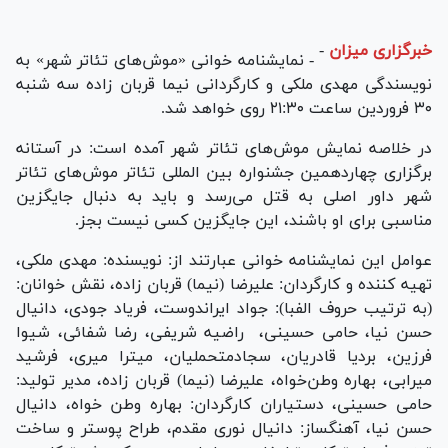
خبرگزاری میزان
-
- نمایشنامه خوانی «موش‌های تئاتر شهر» به
نویسندگی مهدی ملکی و کارگردانی نیما قربان زاده سه شنبه
۳۰ فروردین ساعت ۲۱:۳۰ روی خواهد شد.
در خلاصه نمایش موش‌های تئاتر شهر آمده است: در آستانه
برگزاری چهاردهمین جشنواره بین المللی تئاتر موش‌های تئاتر
شهر داور اصلی به قتل می‌رسد و باید به دنبال جایگزین
مناسبی برای او باشند، این جایگزین کسی نیست بجز.
عوامل این نمایشنامه خوانی عبارتند از: نویسنده: مهدی ملکی،
تهیه کننده و کارگردان: علیرضا (نیما) قربان زاده، نقش خوانان:
(به ترتیب حروف الفبا): جواد ایراندوست، فریاد جودی، دانیال
حسن نیا، حامی حسینی، راضیه شریفی، رضا شفائی، شیوا
فرزین، بردیا قادریان، سجادمتحملیان، میترا میری، فرشید
میرابی، بهاره وطن‌خواه، علیرضا (نیما) قربان زاده، مدیر تولید:
حامی حسینی، دستیاران کارگردان: بهاره وطن خواه، دانیال
حسن نیا، آهنگساز: دانیال نوری مقدم، طراح پوستر و ساخت