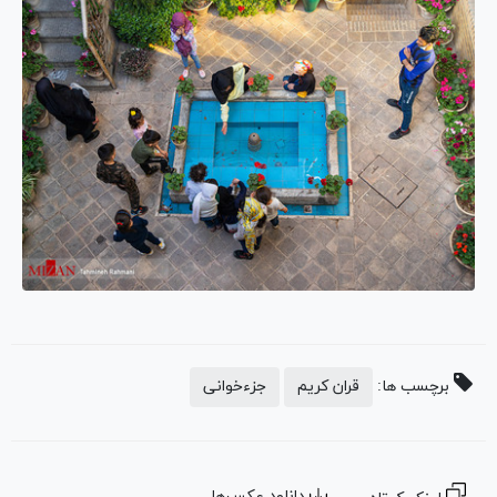
برچسب ها:
قران کریم
جزءخوانی
دانلود عکس‌ها