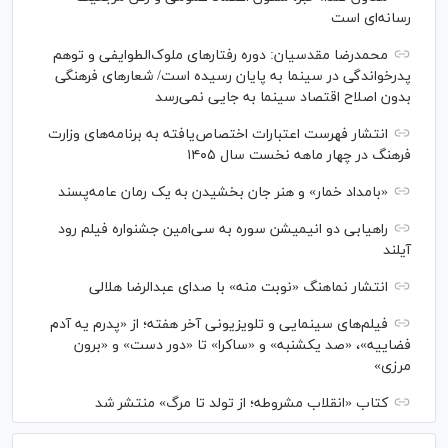
رسانه‌ای است
محمدرضا مقدسیان: دوره رفتارهای ملوک‌الطوایفی و توهم
پدرخواندگی در سینما به پایان رسیده است/ شعارهای فرهنگی
بدون اصلاح اقتصاد سینما به جایی نمی‌رسد
انتشار فهرست اعتبارات اختصاص‌یافته به برنامه‌های وزارت
فرهنگ در چهار ماهه نخست سال ۱۴۰۵
«بامداد خمار» و هنر جان بخشیدن به یک رمان عامه‌پسند
راهیابی دو انیمیشن سوره به سی‌امین جشنواره فیلم رود
آیلند
انتشار نماهنگ «نوبت منه» با صدای عبدالرضا هلالی
فیلم‌های سینمایی و تلویزیونی آخر هفته؛ از «پدرم یه آدم
فضاییه»، «صد یکشنبه» و «ساکرا» تا «دور دست» و «برون
مرزی»
کتاب «انقلاب مشروطه؛ از تولد تا مرگ» منتشر شد