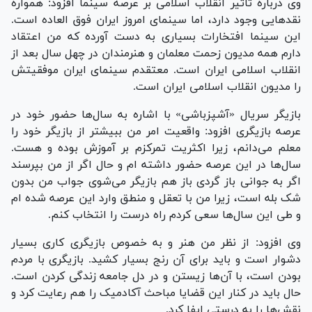
وی درباره تاثیر انقلاب اسلامی بر عرصه سینما افزود: همواره
نقد‌هایی وجود دارد، اما سینمای امروز ایران فوق العاده است.
این سینما افتخارات بسیاری به دست آورده که من اعتقاد
دارم همه مدیون زحمت معلمان و هنرمندان در چهل سال بعد از
انقلاب اسلامی ایران است. معتقدم سینمای ایران موفقیتش
را مدیون انقلاب اسلامی ایران است.
بازیگر سریال «آشپزباشی» با اشاره به سال‌ها حضور خود در
عرصه بازیگری افزود: واقعیت امر من ببیشتر از بازیگر خود را
معلم می‌دانم، زیرا اکثریت تمرکزم بر آموزش بوده و هست.
سال‌ها در این عرصه حضور داشته ام و حال اگر از من بپرسند
اگر به جوانی باز گردی باز هم بازیگر می‌شوی جواب من بدون
شک بله است، زیرا من با تعقل و منطق وارد این عرصه شده ام
و طی این سال‌ها سعی کردم راه درست را انتخاب کنم.
وی افزود: از نظر من هنر و به خصوص بازیگری کاری بسیار
دشوار است و باید برای آن رنج بسیار کشید. بازیگری با مردم
بودن است، با آن‌ها زیستن و در دل جامعه زندگی کردن است.
حال باید در کنار این قضایا مباحث آکادمیک را هم رعایت کرد و
نقش‌ها را به درستی ایفا کرد.