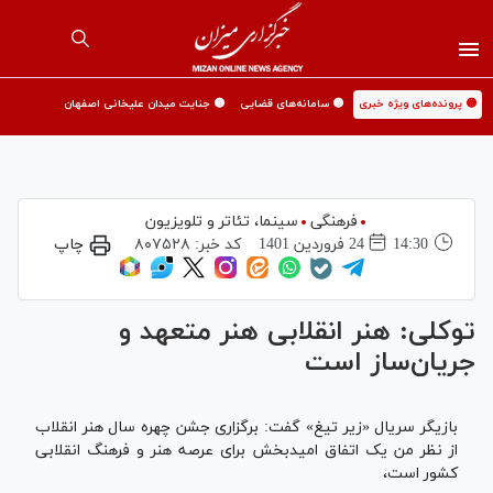
🟡 پرونده‌های ویژه خبری
🟡 سامانه‌های قضایی
🟡 جنایت میدان علیخانی اصفهان
فرهنگی
سینما،‌ تئاتر و تلویزیون
14:30
24 فروردين 1401
کد خبر:
۸۰۷۵۲۸
چاپ
توکلی: هنر انقلابی هنر متعهد و
جریان‌ساز است
بازیگر سریال «زیر تیغ» گفت: برگزاری جشن چهره سال هنر انقلاب
از نظر من یک اتفاق امیدبخش برای عرصه هنر و فرهنگ انقلابی
کشور است،