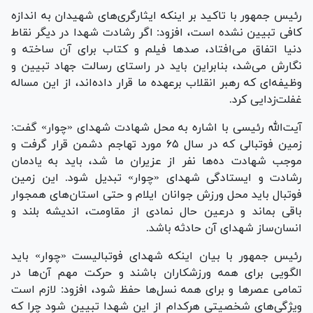
رئیس جمهور با تاکید بر اینکه ایثارگری‌های شهیدان به اندازه
کافی تبیین نشده است، افزود: اگر رشادت شهدا در دیگر نقاط
دنیا اتفاق می‌افتاد، صد‌ها فیلم و کتاب برای آن ساخته و
نگارش می‌شد، بنابراین باید در راستای رسالت جهاد تبیین و
وظیفه‌ای که رهبر انقلاب برعهده ما قرار داده‌اند، از این مساله
غفلت‌زدایی کرد.
آیت‌الله رئیسی با اشاره به محل شهادت شهدای «چوار» گفت:
زمین فوتبالی که در سال ۶۵ مورد تهاجم دشمن قرار گرفت و
موجب شهادت ده‌ها نفر از عزیران ما شد، باید به یادمان
رشادت و ایستادگی شهدای «چوار» تبدیل شود. این زمین
فوتبال باید محل ورزش جوانان ایلام و حتی استان‌های همجوار
باقی بماند و درعین حال نمادی از مقاومت، اندیشه بلند و
انسان‌ساز شهدای آن حادثه باشد.
رئیس جمهور با بیان اینکه شهدای فوتبالیست «چوار» باید
الگویی برای همه ورزشکاران باشند و حرکت مهم آن‌ها در
تمامی عصر‌ها و برای همه نسل‌ها حفظ شود، افزود: لازم است
ویژگی‌های شخصیتی هرکدام از این شهدا تبیین شود چرا که