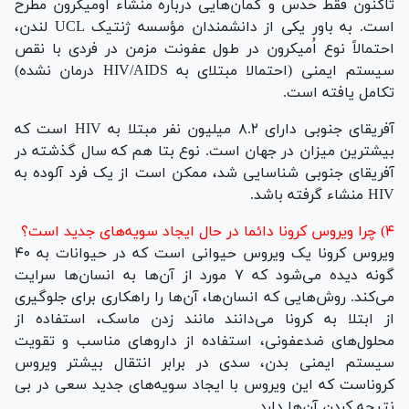
تاکنون فقط حدس و گمان‌هایی درباره منشاء اومیکرون مطرح
است. به باور یکی از دانشمندان مؤسسه ژنتیک UCL لندن،
احتمالاً نوع اُمیکرون در طول عفونت مزمن در فردی با نقص
سیستم ایمنی (احتمالا مبتلای به HIV/AIDS درمان نشده)
تکامل یافته است.
آفریقای جنوبی دارای ۸.۲ میلیون نفر مبتلا به HIV است که
بیشترین میزان در جهان است. نوع بتا هم که سال گذشته در
آفریقای جنوبی شناسایی شد، ممکن است از یک فرد آلوده به
HIV منشاء گرفته باشد.
۴) چرا ویروس کرونا دائما در حال ایجاد سویه‌های جدید است؟
ویروس کرونا یک ویروس حیوانی است که در حیوانات به ۴۰
گونه دیده می‌شود که ۷ مورد از آن‌ها به انسان‌ها سرایت
می‌کند. روش‌هایی که انسان‌ها، آن‌ها را راهکاری برای جلوگیری
از ابتلا به کرونا می‌دانند مانند زدن ماسک، استفاده از
محلول‌های ضدعفونی، استفاده از دارو‌های مناسب و تقویت
سیستم ایمنی بدن، سدی در برابر انتقال بیشتر ویروس
کروناست که این ویروس با ایجاد سویه‌های جدید سعی در بی
نتیجه کردن آن‌ها دارد.