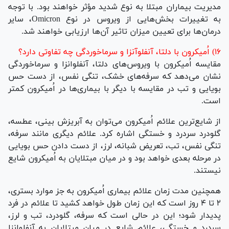
مدیریت بیماران مبتلا به نوع شدید مؤثر خواهند بود. با توجه
به تغییرات بخش‌هایی از ویروس در نوع Omicron، سایر
درمان‌ها برای تعیین میزان تاثیر آن‌ها ارزیابی خواهند شد.
۱۶) اُمیکرون با دلتا، آنفلوآنزا و سرماخوردگی چه تفاوتی دارد؟
مقایسه اُمیکرون با ویروس‌های دلتا، آنفلوانزا و سرماخوردگی
نشان می‌دهد که سرفه‌های خشک، تنگی نفس، از دست حس
بویایی و تب در مقایسه با دیگر با بیماری‌ها در اُمیکرون کمتر
است.
از شایع‌ترین علائم اُمیکرون می‌توان به آبریزش بینی، عطسه،
گلودرد سردرد و خستگی اشاره کرد. علائم دیگری مانند سرفه،
تنگی نفس، تب، تعریض شبانه، لرز، از دست دادن حس بویایی
در مرحله بعدی خواهد بود و در میان مبتلایان به اُمیکرون شایع
نیستند.
همچنین مدت زمان علائم بیماری اُمیکرون به جز موارد بستری،
۲ تا ۴ روز است که این زمان طول خواهد کشید تا علائم در فرد
پدیدار شود؛ این در حالی است که سرفه، گلودرد، تب و لرز،
سردرد و خستگی، علائم شایع در میان مبتلایان به آنفلوانزا